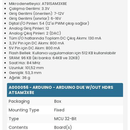
Mikrodenetleyici: AT91SAM3X8E
Çalışma Gerilimi: 3.3V
Giriş Gerilimi (önerilen): 7-12V
Giriş Gerilimi (sınırlar): 6-16V
Dijital I/O Pinleri: 54 (12'si PWM çıkışı sağlar)
Analog Giriş Pinleri: 12
Analog Çıkış Pinleri: 2 (DAC)
Tüm I/O hatlarında Toplam DC Çıkış Akımı: 130 mA
3,3V Pin için DC Akımı: 800 mA
5V Pin için DC Akım: 800 mA
Flash Bellek: Kullanıcı uygulamaları için 512 KB kullanılabilir
SRAM: 96 KB (iki banka: 64KB ve 32KB)
Saat Hızı: 84 MHz
Uzunluk: 101,52 mm
Genişlik: 53,3 mm
Ağırlık: 36 g
A000056 - ARDUINO - ARDUINO DUE W/OUT HDRS
ATSAM3X8E
Packaging
Box
Mounting Type
Fixed
Type
MCU 32-Bit
Contents
Board(s)