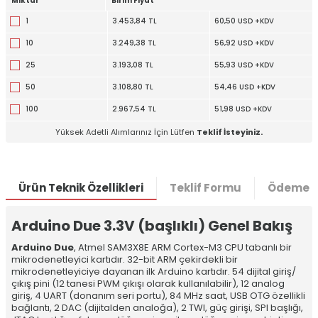
Miktar
Birim Fiyat
1
3.453,84 TL
60,50 USD +KDV
10
3.249,38 TL
56,92 USD +KDV
25
3.193,08 TL
55,93 USD +KDV
50
3.108,80 TL
54,46 USD +KDV
100
2.967,54 TL
51,98 USD +KDV
Yüksek Adetli Alımlarınız İçin Lütfen
Teklif İsteyiniz.
Ürün Teknik Özellikleri
Teklif Formu
Ödeme S
Arduino Due 3.3V (başlıklı) Genel Bakış
Arduino Due
, Atmel SAM3X8E ARM Cortex-M3 CPU tabanlı bir
mikrodenetleyici kartıdır. 32-bit ARM çekirdekli bir
mikrodenetleyiciye dayanan ilk Arduino kartıdır. 54 dijital giriş/
çıkış pini (12 tanesi PWM çıkışı olarak kullanılabilir), 12 analog
giriş, 4 UART (donanım seri portu), 84 MHz saat, USB OTG özellikli
bağlantı, 2 DAC (dijitalden analoğa), 2 TWI, güç girişi, SPI başlığı,