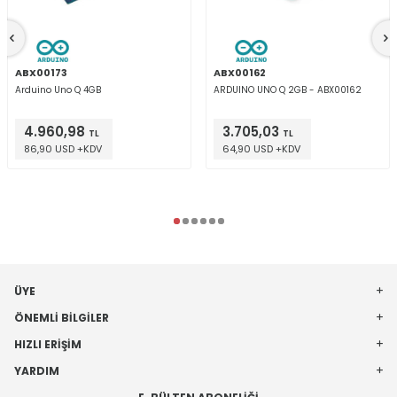
ABX00173
ABX00162
Arduino Uno Q 4GB
ARDUINO UNO Q 2GB - ABX00162
4.960,98
3.705,03
TL
TL
86,90 USD +KDV
64,90 USD +KDV
ÜYE
ÖNEMLI BILGILER
HIZLI ERIŞIM
YARDIM