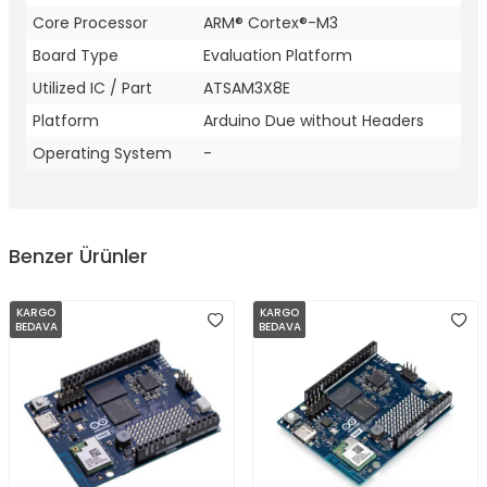
Core Processor
ARM® Cortex®-M3
Board Type
Evaluation Platform
Utilized IC / Part
ATSAM3X8E
Platform
Arduino Due without Headers
Operating System
-
Benzer Ürünler
KARGO
KARGO
BEDAVA
BEDAVA