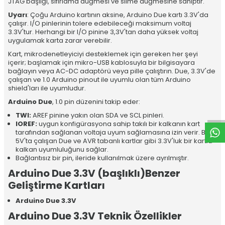
JTAG başlığı, sıfırlama düğmesi ve silme düğmesine sahiptir.
Uyarı
: Çoğu Arduino kartının aksine, Arduino Due kartı 3.3V'da
çalışır. I/O pinlerinin tolere edebileceği maksimum voltaj
3.3V'tur. Herhangi bir I/O pinine 3,3V'tan daha yüksek voltaj
uygulamak karta zarar verebilir.
Kart, mikrodenetleyiciyi desteklemek için gereken her şeyi
içerir; başlamak için mikro-USB kablosuyla bir bilgisayara
bağlayın veya AC-DC adaptörü veya pille çalıştırın. Due, 3.3V'de
çalışan ve 1.0 Arduino pinout ile uyumlu olan tüm Arduino
W
h
t
a
p
p
D
e
s
e
H
a
t
t
shield'ları ile uyumludur.
Arduino Due
, 1.0 pin düzenini takip eder:
TWI:
AREF pinine yakın olan SDA ve SCL pinleri.
IOREF:
uygun konfigürasyona sahip takılı bir kalkanın kart
tarafından sağlanan voltaja uyum sağlamasına izin verir. Bu,
5V'ta çalışan Due ve AVR tabanlı kartlar gibi 3.3V'luk bir kartla
kalkan uyumluluğunu sağlar.
Bağlantısız bir pin, ileride kullanılmak üzere ayrılmıştır.
Arduino Due 3.3V (başlıklı)Benzer
Geliştirme Kartları
Arduino Due 3.3V
Arduino Due 3.3V Teknik Özellikler