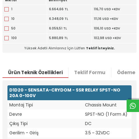
Miktar
Birim Fiyat
1
6.664,66 TL
116,70 USD +KDV
10
6.348,09 TL
111,16 USD +KDV
50
6.059,51 TL
106,10 USD +KDV
100
5.880,89 TL
102,98 USD +KDV
Yüksek Adetli Alımlarınız İçin Lütfen
Teklif İsteyiniz.
Ürün Teknik Özellikleri
Teklif Formu
Ödeme S
W
h
t
a
p
p
D
e
s
e
H
a
t
t
D1D20 - SENSATA-CRYDOM - SSR RELAY SPST-NO
20A 0-100V
Montaj Tipi
Chassis Mount
Devre
SPST-NO (1 Form A)
Çıkış Tipi
DC
Gerilim - Giriş
3.5 ~ 32VDC