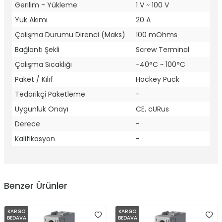
Gerilim - Yükleme
1 V ~ 100 V
Yük Akımı
20 A
Çalışma Durumu Direnci (Maks)
100 mOhms
Bağlantı Şekli
Screw Terminal
Çalışma Sıcaklığı
-40°C ~ 100°C
Paket / Kılıf
Hockey Puck
Tedarikçi Paketleme
-
Uygunluk Onayı
CE, cURus
Derece
-
Kalifikasyon
-
Benzer Ürünler
KARGO
KARGO
BEDAVA
BEDAVA