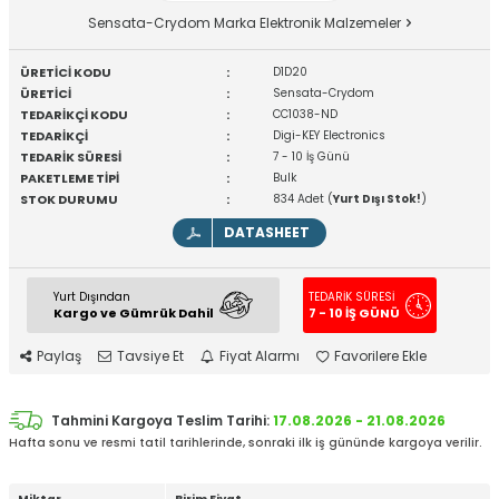
Sensata-Crydom Marka Elektronik Malzemeler
ÜRETİCİ KODU
:
D1D20
ÜRETİCİ
:
Sensata-Crydom
TEDARİKÇİ KODU
:
CC1038-ND
TEDARİKÇİ
:
Digi-KEY Electronics
TEDARİK SÜRESİ
:
7 - 10 İş Günü
PAKETLEME TİPİ
:
Bulk
STOK DURUMU
:
834 Adet (
Yurt Dışı Stok!
)
DATASHEET
Yurt Dışından
TEDARİK SÜRESİ
Kargo ve Gümrük Dahil
7 - 10 İŞ GÜNÜ
Paylaş
Tavsiye Et
Fiyat Alarmı
Favorilere Ekle
Tahmini Kargoya Teslim Tarihi:
17.08.2026 - 21.08.2026
Hafta sonu ve resmi tatil tarihlerinde, sonraki ilk iş gününde kargoya verilir.