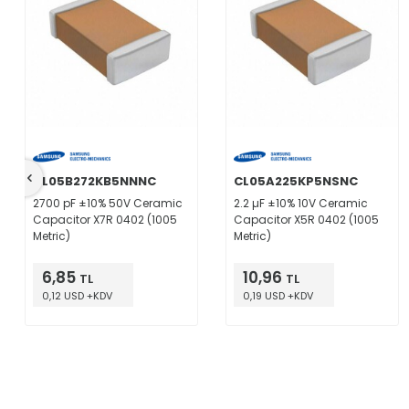
CL05B272KB5NNNC
CL05A225KP5NSNC
2700 pF ±10% 50V Ceramic
2.2 µF ±10% 10V Ceramic
Capacitor X7R 0402 (1005
Capacitor X5R 0402 (1005
Metric)
Metric)
6,85
10,96
TL
TL
0,12 USD +KDV
0,19 USD +KDV