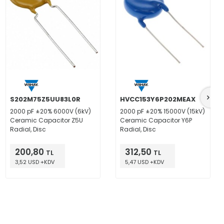
S202M75Z5UU83L0R
HVCC153Y6P202MEAX
2000 pF ±20% 6000V (6kV)
2000 pF ±20% 15000V (15kV)
Ceramic Capacitor Z5U
Ceramic Capacitor Y6P
Radial, Disc
Radial, Disc
200,80
312,50
TL
TL
3,52 USD +KDV
5,47 USD +KDV