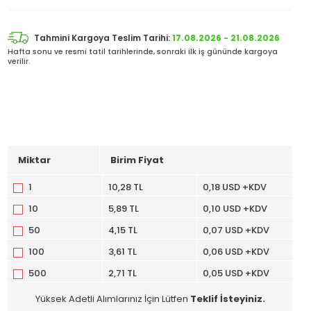
Tahmini Kargoya Teslim Tarihi:
17.08.2026 - 21.08.2026
Hafta sonu ve resmi tatil tarihlerinde, sonraki ilk iş gününde kargoya
verilir.
Miktar
Birim Fiyat
1
10,28 TL
0,18 USD +KDV
10
5,89 TL
0,10 USD +KDV
50
4,15 TL
0,07 USD +KDV
100
3,61 TL
0,06 USD +KDV
500
2,71 TL
0,05 USD +KDV
Yüksek Adetli Alımlarınız İçin Lütfen
Teklif İsteyiniz.