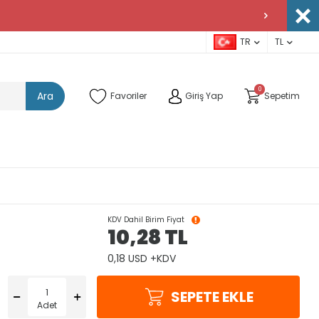
TR
TL
0
Ara
Favoriler
Giriş Yap
Sepetim
KDV Dahil Birim Fiyat
10,28
TL
0,18 USD +KDV
SEPETE EKLE
Adet