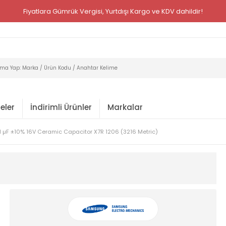
Fiyatlara Gümrük Vergisi, Yurtdışı Kargo ve KDV dahildir!
eler
İndirimli Ürünler
Markalar
1 µF ±10% 16V Ceramic Capacitor X7R 1206 (3216 Metric)