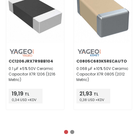
CC1206JRX7R9BB104
C0805C683K5RECAUTO
0.1 µF ±5% 50V Ceramic
0.068 µF ±10% 50V Ceramic
Capacitor X7R 1206 (3216
Capacitor X7R 0805 (2012
Metric)
Metric)
19,19
21,93
TL
TL
0,34 USD +KDV
0,38 USD +KDV