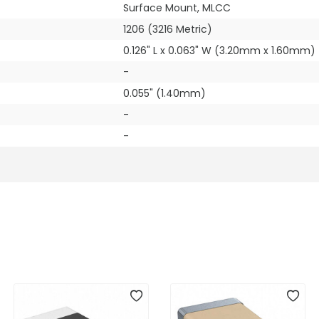
Surface Mount, MLCC
1206 (3216 Metric)
0.126" L x 0.063" W (3.20mm x 1.60mm)
-
0.055" (1.40mm)
-
-