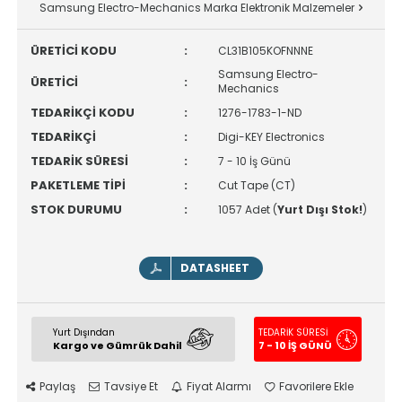
Samsung Electro-Mechanics Marka Elektronik Malzemeler
ÜRETİCİ KODU
:
CL31B105KOFNNNE
Samsung Electro-
ÜRETİCİ
:
Mechanics
TEDARİKÇİ KODU
:
1276-1783-1-ND
TEDARİKÇİ
:
Digi-KEY Electronics
TEDARİK SÜRESİ
:
7 - 10 İş Günü
PAKETLEME TİPİ
:
Cut Tape (CT)
STOK DURUMU
:
1057 Adet (
Yurt Dışı Stok!
)
DATASHEET
Yurt Dışından
TEDARİK SÜRESİ
Kargo ve Gümrük Dahil
7 - 10 İŞ GÜNÜ
Paylaş
Tavsiye Et
Fiyat Alarmı
Favorilere Ekle