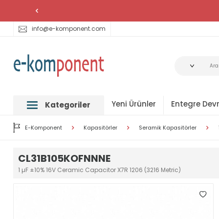
info@e-komponent.com
Yeni Ürünler
Entegre Devr
Kategoriler
E-Komponent
Kapasitörler
Seramik Kapasitörler
CL31B105KOFNNNE
1 µF ±10% 16V Ceramic Capacitor X7R 1206 (3216 Metric)