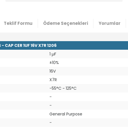
Teklif Formu
Ödeme Seçenekleri
Yorumlar
CAP CER 1UF 16V X7R 1206
1 µF
±10%
16V
X7R
-55°C ~ 125°C
-
-
General Purpose
-