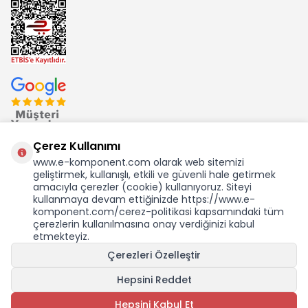
Çerez Kullanımı
www.e-komponent.com olarak web sitemizi
geliştirmek, kullanışlı, etkili ve güvenli hale getirmek
Ekom Elk. Elektronik San. ve Tic. A.Ş.'nin Tescilli Bir Markasıdır
amacıyla çerezler (cookie) kullanıyoruz. Siteyi
kullanmaya devam ettiğinizde https://www.e-
komponent.com/cerez-politikasi kapsamındaki tüm
çerezlerin kullanılmasına onay verdiğinizi kabul
etmekteyiz.
Çerezleri Özelleştir
Hepsini Reddet
Hepsini Kabul Et