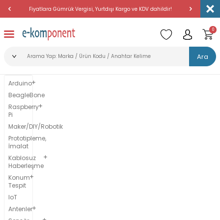
Fiyatlara Gümrük Vergisi, Yurtdışı Kargo ve KDV dahildir!
Amerika'dan 
0
Ara
Arduino
BeagleBone
Raspberry
Pi
Maker/DIY/Robotik
Prototipleme,
İmalat
Kablosuz
Haberleşme
Konum
Tespit
IoT
Antenler