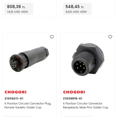
808,39
548,45
TL
TL
14,15 USD +KDV
9,60 USD +KDV
21006211-01
21006515-01
6 Position Circular Connector Plug,
6 Position Circular Connector
Female Sockets Solder Cup
Receptacle, Male Pins Solder Cup