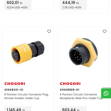
602,01
444,19
TL
TL
10,54 USD +KDV
7,78 USD +KDV
W
h
t
a
p
p
D
e
s
e
H
a
t
t
23008231-01
23008535-01
8 Position Circular Connector Plug,
8 Position Circular Connector
Female Sockets Solder Cup
Receptacle, Male Pins Solder Cup
1.145,46
603,44
TL
TL