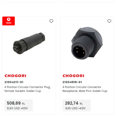
YENİ
21004211-01
21004515-01
4 Position Circular Connector Plug,
4 Position Circular Connector
Female Sockets Solder Cup
Receptacle, Male Pins Solder Cup
508,69
282,74
TL
TL
8,90 USD +KDV
4,95 USD +KDV