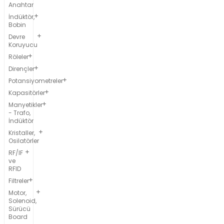
Anahtar
İndüktör,
Bobin
Devre
Koruyucu
Röleler
Dirençler
Potansiyometreler
Kapasitörler
Manyetikler
- Trafo,
İndüktör
Kristaller,
Osilatörler
RF/IF
ve
RFID
Filtreler
Motor,
Solenoid,
Sürücü
Board