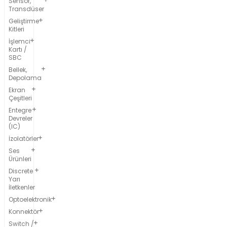
Sensör,
Transdüser
Geliştirme
Kitleri
İşlemci
Kartı /
SBC
Bellek,
Depolama
Ekran
Çeşitleri
Entegre
Devreler
(IC)
İzolatörler
Ses
Ürünleri
Discrete
Yarı
İletkenler
Optoelektronik
Konnektör
Switch /