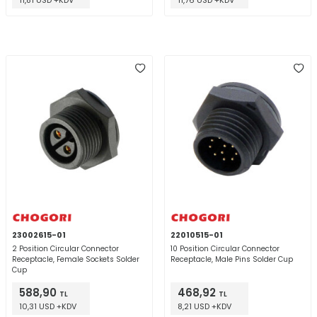
11,81 USD +KDV
11,76 USD +KDV
23002615-01
22010515-01
2 Position Circular Connector
10 Position Circular Connector
Receptacle, Female Sockets Solder
Receptacle, Male Pins Solder Cup
Cup
588,90
468,92
TL
TL
10,31 USD +KDV
8,21 USD +KDV