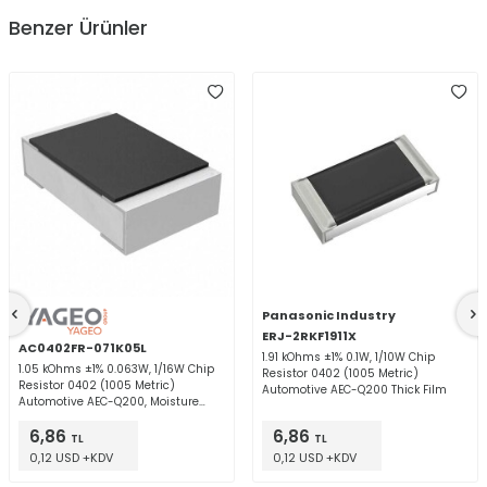
Benzer Ürünler
Panasonic Industry
ERJ-2RKF1911X
AC0402FR-071K05L
1.91 kOhms ±1% 0.1W, 1/10W Chip
1.05 kOhms ±1% 0.063W, 1/16W Chip
Resistor 0402 (1005 Metric)
Resistor 0402 (1005 Metric)
Automotive AEC-Q200 Thick Film
Automotive AEC-Q200, Moisture
Resistant Thick Film
6,86
6,86
TL
TL
0,12 USD +KDV
0,12 USD +KDV