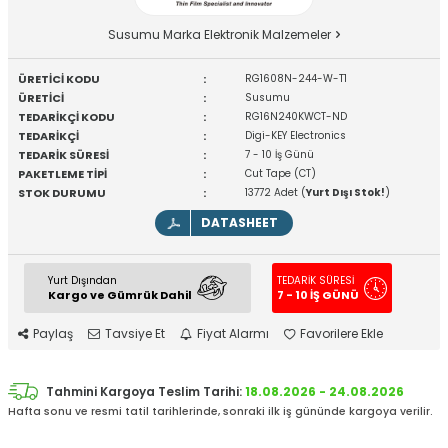
Susumu Marka Elektronik Malzemeler
ÜRETİCİ KODU
:
RG1608N-244-W-T1
ÜRETİCİ
:
Susumu
TEDARİKÇİ KODU
:
RG16N240KWCT-ND
TEDARİKÇİ
:
Digi-KEY Electronics
TEDARİK SÜRESİ
:
7 - 10 İş Günü
PAKETLEME TİPİ
:
Cut Tape (CT)
STOK DURUMU
:
13772 Adet (
Yurt Dışı Stok!
)
DATASHEET
Yurt Dışından
TEDARİK SÜRESİ
Kargo ve Gümrük Dahil
7 - 10 İŞ GÜNÜ
Paylaş
Tavsiye Et
Fiyat Alarmı
Favorilere Ekle
Tahmini Kargoya Teslim Tarihi:
18.08.2026 - 24.08.2026
Hafta sonu ve resmi tatil tarihlerinde, sonraki ilk iş gününde kargoya verilir.