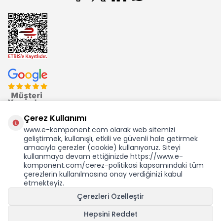
Çerez Kullanımı
www.e-komponent.com olarak web sitemizi
geliştirmek, kullanışlı, etkili ve güvenli hale getirmek
Ekom Elk. Elektronik San. ve Tic. A.Ş.'nin Tescilli Bir Markasıdır
amacıyla çerezler (cookie) kullanıyoruz. Siteyi
kullanmaya devam ettiğinizde https://www.e-
komponent.com/cerez-politikasi kapsamındaki tüm
çerezlerin kullanılmasına onay verdiğinizi kabul
etmekteyiz.
KDV Dahil Birim Fiyat
Çerezleri Özelleştir
41,13
TL
0,72 USD +KDV
Hepsini Reddet