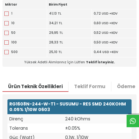
Miktar
Birim Fiyat
1
41,13 TL
0,72 USD +KDV
10
34,21 TL
0,60 USD +KDV
50
29,95 TL
0,52 USD +KDV
100
28,33 TL
0,50 USD +KDV
500
25,10 TL
0,44 USD +KDV
Yüksek Adetli Alımlarınız İçin Lütfen
Teklif İsteyiniz.
Ürün Teknik Özellikleri
Teklif Formu
Ödeme S
W
h
t
a
p
p
D
e
s
e
H
a
t
t
RG1608N-244-W-T1 - SUSUMU - RES SMD 240KOHM
0.05% 1/10W 0603
Direnç
240 kOhms
Tolerans
±0.05%
Güç (Watt)
0.1W, 1/10W