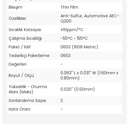
Bileşim
Thin Film
Anti-Sulfur, Automotive AEC-
Özellikler
Q200
Sıcaklık Katsayısı
±10ppm/°C
Çalışma Sıcaklığı
-55°C ~ 155°C
Paket / Kılıf
0603 (1608 Metric)
Tedarikçi Paketleme
0603
Değerleri
-
0.063" L x 0.031" W (1.60mm x
Boyut / Ölçü
0.80mm)
Yükseklik - Oturma
0.020" (0.50mm)
Alanı (Maks)
Sonlandırma Sayısı
2
Hata Oranı
-