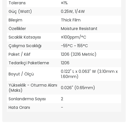
Tolerans
±1%
Güç (Watt)
0.25W, 1/4W
Bileşim
Thick Film
Özellikler
Moisture Resistant
Sıcaklık Katsayısı
±100ppm/°C
Çalışma Sıcaklığı
-55°C ~ 155°C
Paket / Kılıf
1206 (3216 Metric)
Tedarikçi Paketleme
1206
0.122" L x 0.063" W (3.10mm x
Boyut / Ölçü
1.60mm)
Yükseklik - Oturma Alanı
0.026" (0.65mm)
(Maks)
Sonlandırma Sayısı
2
Hata Oranı
-