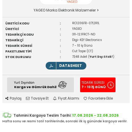
YAGEO Marka Elektronik Malzemeler
ÜRETİCİ KODU
:
RC1206FR-0712R1L
ÜRETİCİ
:
YAGEO
TEDARİKÇİ KODU
:
311-12.1FRCT-ND
TEDARİKÇİ
:
Digi-KEY Electronics
TEDARİK SÜRESİ
:
7 - 10 İş Günü
PAKETLEME TİPİ
:
Cut Tape (CT)
STOK DURUMU
:
7348 Adet (
Yurt Dışı Stok!
)
DATASHEET
Yurt Dışından
TEDARİK SÜRESİ
Kargo ve Gümrük Dahil
7 - 10 İŞ GÜNÜ
Paylaş
Tavsiye Et
Fiyat Alarmı
Favorilere Ekle
Tahmini Kargoya Teslim Tarihi:
17.08.2026 - 22.08.2026
Hafta sonu ve resmi tatil tarihlerinde, sonraki ilk iş gününde kargoya verilir.