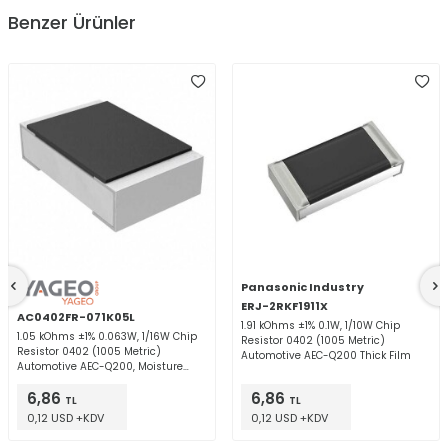
Benzer Ürünler
Panasonic Industry
ERJ-2RKF1911X
AC0402FR-071K05L
1.91 kOhms ±1% 0.1W, 1/10W Chip
1.05 kOhms ±1% 0.063W, 1/16W Chip
Resistor 0402 (1005 Metric)
Resistor 0402 (1005 Metric)
Automotive AEC-Q200 Thick Film
Automotive AEC-Q200, Moisture
Resistant Thick Film
6,86
6,86
TL
TL
0,12 USD +KDV
0,12 USD +KDV