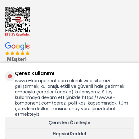
Çerez Kullanımı
www.e-komponent.com olarak web sitemizi
geliştirmek, kullanışlı, etkili ve güvenli hale getirmek
Ekom Elk. Elektronik San. ve Tic. A.Ş.'nin Tescilli Bir Markasıdır
amacıyla çerezler (cookie) kullanıyoruz. Siteyi
kullanmaya devam ettiğinizde https://www.e-
komponent.com/cerez-politikasi kapsamındaki tüm
çerezlerin kullanılmasına onay verdiğinizi kabul
etmekteyiz.
KDV Dahil Birim Fiyat
Çerezleri Özelleştir
6,86
TL
0,12 USD +KDV
Hepsini Reddet