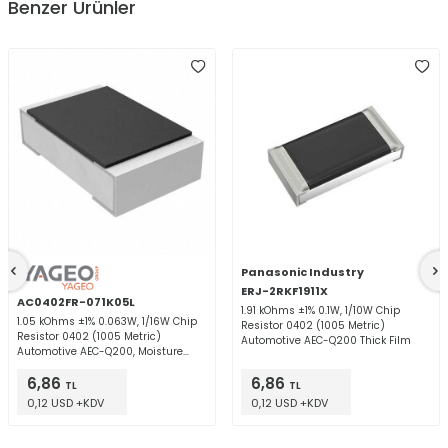
Benzer Ürünler
Panasonic Industry
ERJ-2RKF1911X
AC0402FR-071K05L
1.91 kOhms ±1% 0.1W, 1/10W Chip
1.05 kOhms ±1% 0.063W, 1/16W Chip
Resistor 0402 (1005 Metric)
Resistor 0402 (1005 Metric)
Automotive AEC-Q200 Thick Film
Automotive AEC-Q200, Moisture
Resistant Thick Film
6,86
6,86
TL
TL
0,12 USD +KDV
0,12 USD +KDV