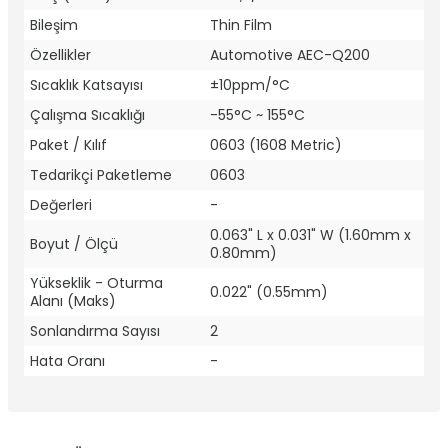
Bileşim
Thin Film
Özellikler
Automotive AEC-Q200
Sıcaklık Katsayısı
±10ppm/°C
Çalışma Sıcaklığı
-55°C ~ 155°C
Paket / Kılıf
0603 (1608 Metric)
Tedarikçi Paketleme
0603
Değerleri
-
0.063" L x 0.031" W (1.60mm x
Boyut / Ölçü
0.80mm)
Yükseklik - Oturma
0.022" (0.55mm)
Alanı (Maks)
Sonlandırma Sayısı
2
Hata Oranı
-