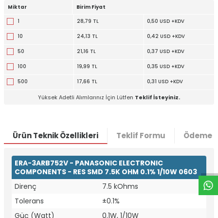
Miktar
Birim Fiyat
1
28,79 TL
0,50 USD +KDV
10
24,13 TL
0,42 USD +KDV
50
21,16 TL
0,37 USD +KDV
100
19,99 TL
0,35 USD +KDV
500
17,66 TL
0,31 USD +KDV
Yüksek Adetli Alımlarınız İçin Lütfen
Teklif İsteyiniz.
Ürün Teknik Özellikleri
Teklif Formu
Ödeme S
W
h
t
a
p
p
D
e
s
e
H
a
t
t
ERA-3ARB752V - PANASONIC ELECTRONIC
COMPONENTS - RES SMD 7.5K OHM 0.1% 1/10W 0603
Direnç
7.5 kOhms
Tolerans
±0.1%
Güç (Watt)
0.1W, 1/10W