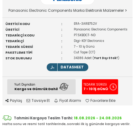
Panasonic Electronic Components Marka Elektronik Malzemeler
ÜRETİCİ KODU
:
ERA-3ARB752V
ÜRETİCİ
:
Panasonic Electronic Components
TEDARİKÇİ KODU
:
P7.5KBDCT-ND
TEDARİKÇİ
:
Digi-KEY Electronics
TEDARİK SÜRESİ
:
7 - 10 İş Günü
PAKETLEME TİPİ
:
Cut Tape (CT)
STOK DURUMU
:
34386 Adet (
Yurt Dışı Stok!
)
DATASHEET
Yurt Dışından
TEDARİK SÜRESİ
Kargo ve Gümrük Dahil
7 - 10 İŞ GÜNÜ
Paylaş
Tavsiye Et
Fiyat Alarmı
Favorilere Ekle
Tahmini Kargoya Teslim Tarihi:
18.08.2026 - 24.08.2026
Hafta sonu ve resmi tatil tarihlerinde, sonraki ilk iş gününde kargoya verilir.