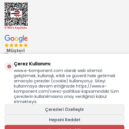
Çerez Kullanımı
www.e-komponent.com olarak web sitemizi
geliştirmek, kullanışlı, etkili ve güvenli hale getirmek
Ekom Elk. Elektronik San. ve Tic. A.Ş.'nin Tescilli Bir Markasıdır
amacıyla çerezler (cookie) kullanıyoruz. Siteyi
kullanmaya devam ettiğinizde https://www.e-
komponent.com/cerez-politikasi kapsamındaki tüm
çerezlerin kullanılmasına onay verdiğinizi kabul
etmekteyiz.
KDV Dahil Birim Fiyat
Çerezleri Özelleştir
28,79
TL
0,50 USD +KDV
Hepsini Reddet