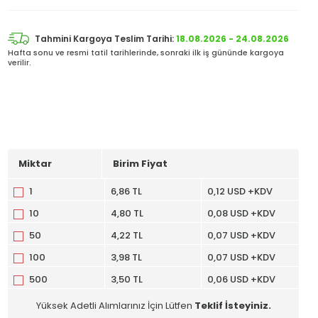
Tahmini Kargoya Teslim Tarihi:
18.08.2026 - 24.08.2026
Hafta sonu ve resmi tatil tarihlerinde, sonraki ilk iş gününde kargoya
verilir.
Miktar
Birim Fiyat
1
6,86 TL
0,12 USD +KDV
10
4,80 TL
0,08 USD +KDV
50
4,22 TL
0,07 USD +KDV
100
3,98 TL
0,07 USD +KDV
500
3,50 TL
0,06 USD +KDV
Yüksek Adetli Alımlarınız İçin Lütfen
Teklif İsteyiniz.