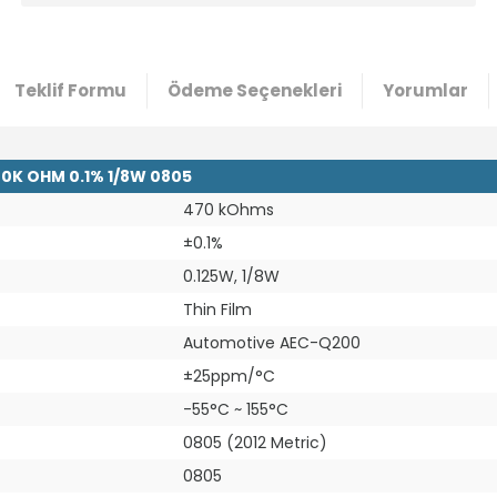
Teklif Formu
Ödeme Seçenekleri
Yorumlar
0K OHM 0.1% 1/8W 0805
470 kOhms
±0.1%
0.125W, 1/8W
Thin Film
Automotive AEC-Q200
±25ppm/°C
-55°C ~ 155°C
0805 (2012 Metric)
0805