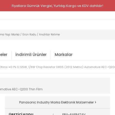
Fiyatlara Gümrük Vergisi, Yurtdışı Kargo ve KDV dahildir!
eler
İndirimli Ürünler
Markalar
Ohms ±0.1% 0.125W, 1/8W Chip Resistor 0805 (2012 Metric) Automotive AEC-Q200
tomotive AEC-Q200 Thin Film
Panasonic Industry Marka Elektronik Malzemeler
ÜRETİCİ KODU
:
ERA-6AEB474V