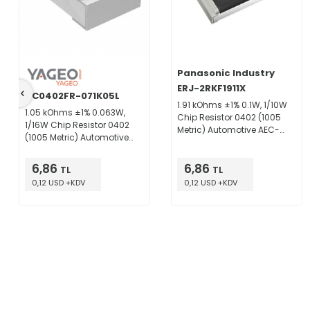
Panasonic Industry
ERJ-2RKF1911X
AC0402FR-071K05L
1.91 kOhms ±1% 0.1W, 1/10W
1.05 kOhms ±1% 0.063W,
Chip Resistor 0402 (1005
1/16W Chip Resistor 0402
Metric) Automotive AEC-
(1005 Metric) Automotive
Q200 Thick Film
AEC-Q200, Moisture
Resistant Thick Film
6,86
6,86
TL
TL
0,12 USD +KDV
0,12 USD +KDV