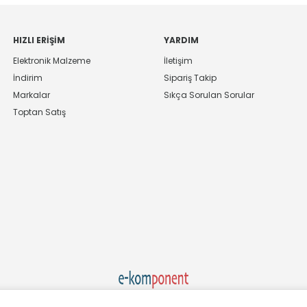
HIZLI ERIŞIM
YARDIM
Elektronik Malzeme
İletişim
İndirim
Sipariş Takip
Markalar
Sıkça Sorulan Sorular
Toptan Satış
Ekom Elk. Elektronik San. ve Tic. A.Ş.'nin Tescilli Bir Markasıdır