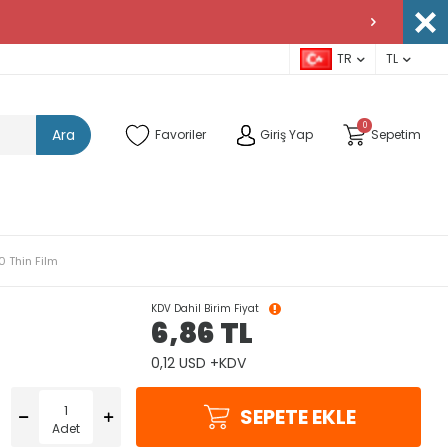
TR
TL
0
Ara
Favoriler
Giriş Yap
Sepetim
 Thin Film
KDV Dahil Birim Fiyat
6,86
TL
0,12 USD +KDV
SEPETE EKLE
Adet