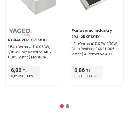
Panasonic Industry
ERJ-2RKF1211X
RC0402FR-071K54L
1.21 kOhms ±1% 0.1W, 1/10W
1.54 kOhms ±1% 0.063W,
Chip Resistor 0402 (1005
1/16W Chip Resistor 0402
Metric) Automotive AEC-
(1005 Metric) Moisture
Q200 Thick Film
Resistant Thick Film
6,86
6,86
TL
TL
0,12 USD +KDV
0,12 USD +KDV