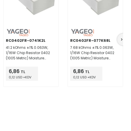
RC0402FR-0741K2L
RC0402FR-077K68L
41.2 kOhms ±1% 0.063W,
7.68 kOhms ±1% 0.063W,
1/16W Chip Resistor 0402
1/16W Chip Resistor 0402
(1005 Metric) Moisture
(1005 Metric) Moisture
Resistant Thick Film
Resistant Thick Film
6,86
6,86
TL
TL
0,12 USD +KDV
0,12 USD +KDV