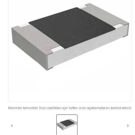
Resimler temsilidir Ürün özellikleri için lütfen ürün açıklamalarını kontrol ediniz