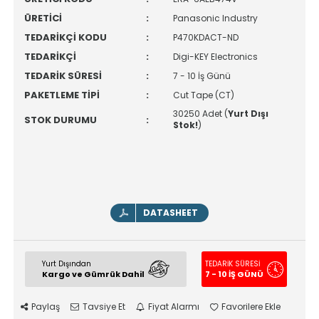
ÜRETİCİ
:
Panasonic Industry
TEDARİKÇİ KODU
:
P470KDACT-ND
TEDARİKÇİ
:
Digi-KEY Electronics
TEDARİK SÜRESİ
:
7 - 10 İş Günü
PAKETLEME TİPİ
:
Cut Tape (CT)
30250 Adet (
Yurt Dışı
STOK DURUMU
:
Stok!
)
DATASHEET
Yurt Dışından
TEDARİK SÜRESİ
Kargo ve Gümrük Dahil
7 - 10 İŞ GÜNÜ
Paylaş
Tavsiye Et
Fiyat Alarmı
Favorilere Ekle