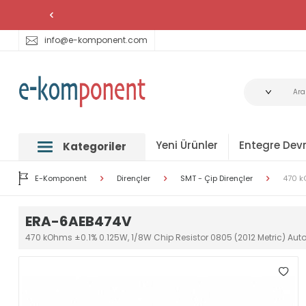
info@e-komponent.com
Yeni Ürünler
Entegre Devr
Kategoriler
E-Komponent
Dirençler
SMT - Çip Dirençler
470 k
ERA-6AEB474V
470 kOhms ±0.1% 0.125W, 1/8W Chip Resistor 0805 (2012 Metric) Au