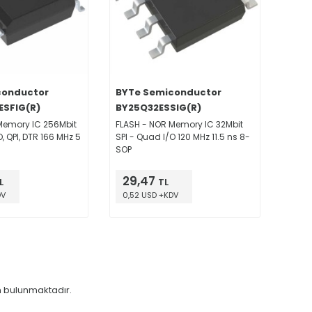
conductor
BYTe Semiconductor
ESFIG(R)
BY25Q32ESSIG(R)
Memory IC 256Mbit
FLASH - NOR Memory IC 32Mbit
, QPI, DTR 166 MHz 5
SPI - Quad I/O 120 MHz 11.5 ns 8-
SOP
29,47
L
TL
DV
0,52 USD +KDV
 bulunmaktadır.