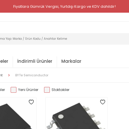
Fiyatlara Gümrük Vergisi, Yurtdışı Kargo ve KDV dahildir!
eler
İndirimli Ürünler
Markalar
nt
BYTe Semiconductor
ler
Yeni Ürünler
Stoktakiler