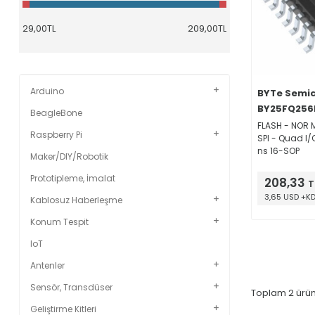
Arduino
BYTe Semi
BY25FQ256
BeagleBone
FLASH - NOR 
Raspberry Pi
SPI - Quad I/O
ns 16-SOP
Maker/DIY/Robotik
Prototipleme, İmalat
208,33
T
3,65 USD +K
Kablosuz Haberleşme
Konum Tespit
IoT
Antenler
Sensör, Transdüser
Toplam
2
ürün
Geliştirme Kitleri