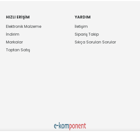
HIZLI ERIŞIM
YARDIM
Elektronik Malzeme
İletişim
İndirim
Sipariş Takip
Markalar
Sıkça Sorulan Sorular
Toptan Satış
Ekom Elk. Elektronik San. ve Tic. A.Ş.'nin Tescilli Bir Markasıdır