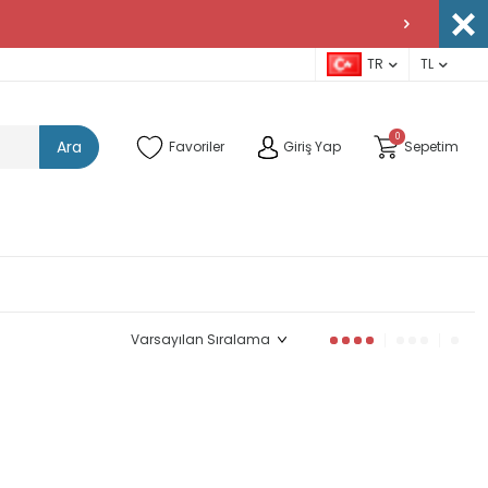
TR
TL
0
Ara
Favoriler
Giriş Yap
Sepetim