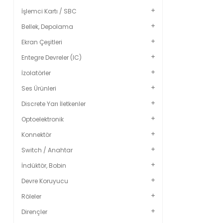
İşlemci Kartı / SBC
Bellek, Depolama
Ekran Çeşitleri
Entegre Devreler (IC)
İzolatörler
Ses Ürünleri
Discrete Yarı İletkenler
Optoelektronik
Konnektör
Switch / Anahtar
İndüktör, Bobin
Devre Koruyucu
Röleler
Dirençler