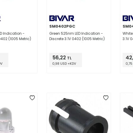
SM0402PGC
SM0
D Indication -
Green 525nm LED Indication -
White
0402 (1005 Metric)
Discrete 3.1V 0402 (1005 Metric)
3.1V 
56,22
42
TL
DV
0,98 USD +KDV
0,75