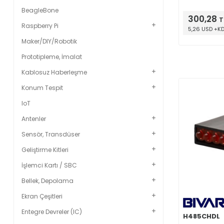
BeagleBone
300,28
T
Raspberry Pi
5,26 USD +K
Maker/DIY/Robotik
Prototipleme, İmalat
Kablosuz Haberleşme
Konum Tespit
IoT
Antenler
Sensör, Transdüser
Geliştirme Kitleri
İşlemci Kartı / SBC
Bellek, Depolama
Ekran Çeşitleri
Entegre Devreler (IC)
H485CHDL