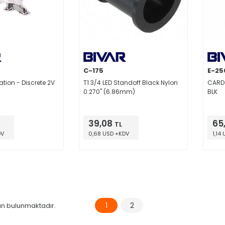
C-175
E-25
ation - Discrete 2V
T1 3/4 LED Standoff Black Nylon
CARD 
0.270" (6.86mm)
BLK
39,08
65
TL
DV
0,68 USD +KDV
1,14
1
2
n bulunmaktadır.