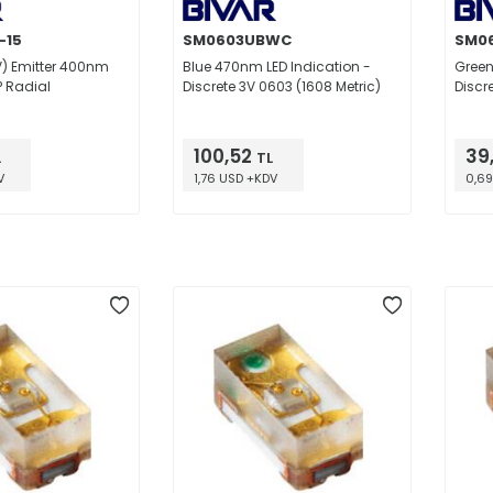
-15
SM0603UBWC
SM0
UV) Emitter 400nm
Blue 470nm LED Indication -
Green
° Radial
Discrete 3V 0603 (1608 Metric)
Discr
100,52
39
L
TL
V
1,76 USD +KDV
0,69