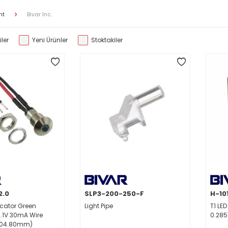
nt
Bivar Inc.
ler
Yeni Ürünler
Stoktakiler
.0
SLP3-200-250-F
H-10
icator Green
Light Pipe
T1 LE
2.1V 30mA Wire
0.285
(304.80mm)