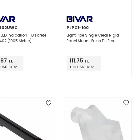
402UWC
PLPC1-100
 LED Indication - Discrete
Light Pipe Single Clear Rigid
0402 (1005 Metric)
Panel Mount, Press Fit, Front
,87
111,75
TL
TL
 USD +KDV
1,96 USD +KDV