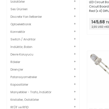
İzolatörler
LED Circuit B
Circuit Board
Ses Ürünleri
Red (x 4) Dif
Round with 
Discrete Yarı İletkenler
Dia
145,68
T
Optoelektronik
2,55 USD +K
Konnektör
Switch / Anahtar
İndüktör, Bobin
Devre Koruyucu
Röleler
Dirençler
Potansiyometreler
Kapasitörler
Manyetikler - Trafo, İndüktör
Kristaller, Osilatörler
RF/IF ve RFID