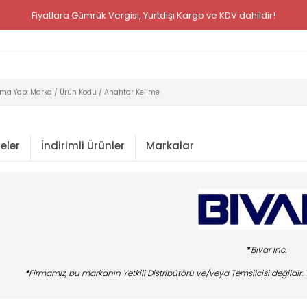
Fiyatlara Gümrük Vergisi, Yurtdışı Kargo ve KDV dahildir!
eler
İndirimli Ürünler
Markalar
*
Bivar Inc.
*
Firmamız, bu markanın Yetkili Distribütörü ve/veya Temsilcisi değildir. T