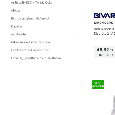
Antistatik ESD - Temiz Oda
Aletler
Bant, Yapıştırıcı Materyal
SM0402RC
Kutular
Red 631nm LE
Discrete 2.1V 
Ağ Ürünleri
Lehimleme, Lehim Sökme
46,62
TL
Optik Kontrol Ekipmanları
0,82 USD +K
Etiketler, İşaretler, Kimlik Belirleme
HIZLI
GÖNDERİ