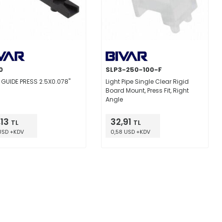
0
SLP3-250-100-F
GUIDE PRESS 2.5X0.078"
Light Pipe Single Clear Rigid
Board Mount, Press Fit, Right
Angle
,13
32,91
TL
TL
 USD +KDV
0,58 USD +KDV