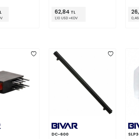
62,84
26
L
TL
DV
1,10 USD +KDV
0,46
DC-600
SLP3