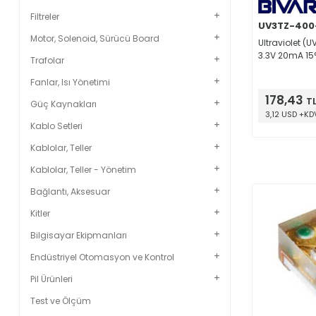
Filtreler
UV3TZ-400
Motor, Solenoid, Sürücü Board
Ultraviolet (
3.3V 20mA 15
Trafolar
Fanlar, Isı Yönetimi
178,43
T
Güç Kaynakları
3,12 USD +KD
Kablo Setleri
Kablolar, Teller
Kablolar, Teller - Yönetim
Bağlantı, Aksesuar
Kitler
Bilgisayar Ekipmanları
Endüstriyel Otomasyon ve Kontrol
Pil Ürünleri
Test ve Ölçüm