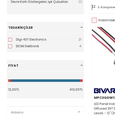
Devre Kartı Göstergeleri, Işık Çubukları
(1)
E-Kompone
İndirimdeki
TEDARIKÇILER
Digi-KEY Electronics
21
EKOM Elektronik
4
FIYAT
MPC3GDW12
LED Panel Ind
Diffused 35° 
Arduino
Leads - 12" 