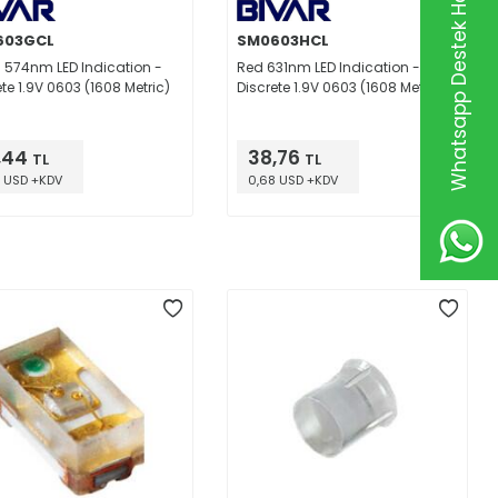
Whatsapp Destek Hattı
603GCL
SM0603HCL
 574nm LED Indication -
Red 631nm LED Indication -
ete 1.9V 0603 (1608 Metric)
Discrete 1.9V 0603 (1608 Metric)
,44
38,76
TL
TL
 USD +KDV
0,68 USD +KDV