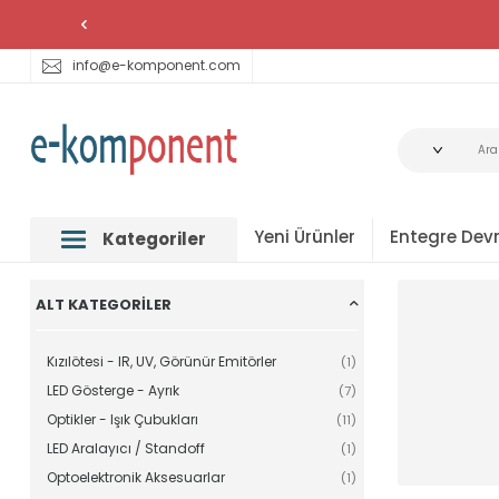
info@e-komponent.com
Yeni Ürünler
Entegre Devr
Kategoriler
ALT KATEGORILER
Kızılötesi - IR, UV, Görünür Emitörler
(1)
LED Gösterge - Ayrık
(7)
Optikler - Işık Çubukları
(11)
LED Aralayıcı / Standoff
(1)
Optoelektronik Aksesuarlar
(1)