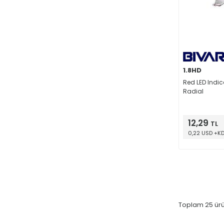
1.8HD
Red LED Indic
Radial
12,29
TL
0,22 USD +K
Toplam
25
ürü