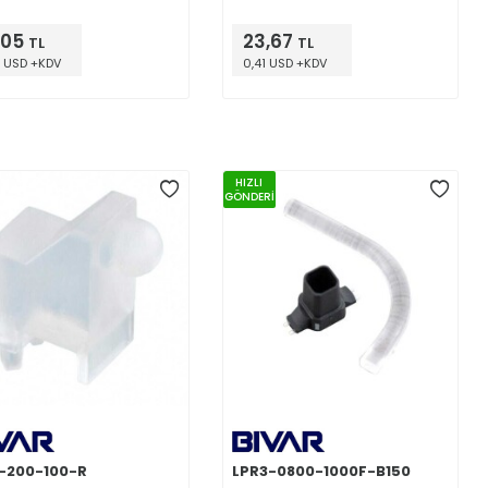
,05
23,67
TL
TL
 USD +KDV
0,41 USD +KDV
HIZLI
GÖNDERİ
-200-100-R
LPR3-0800-1000F-B150