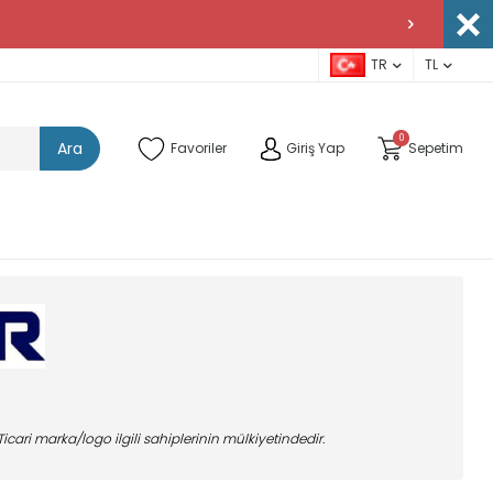
TR
TL
0
Ara
Favoriler
Giriş Yap
Sepetim
icari marka/logo ilgili sahiplerinin mülkiyetindedir.