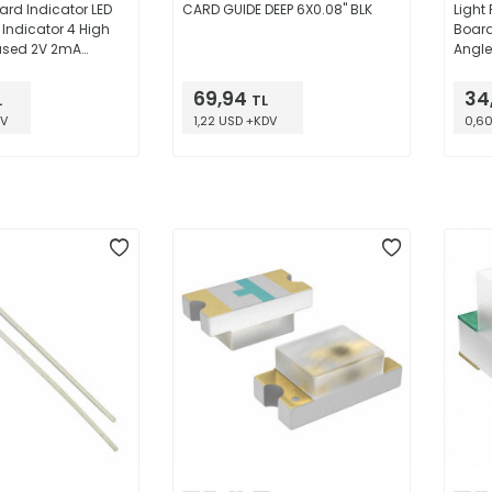
oard Indicator LED
CARD GUIDE DEEP 6X0.08" BLK
Light 
 Indicator 4 High
Board 
fused 2V 2mA
Angle
Domed Top 1.80mm
69,94
34
L
TL
DV
1,22 USD +KDV
0,6