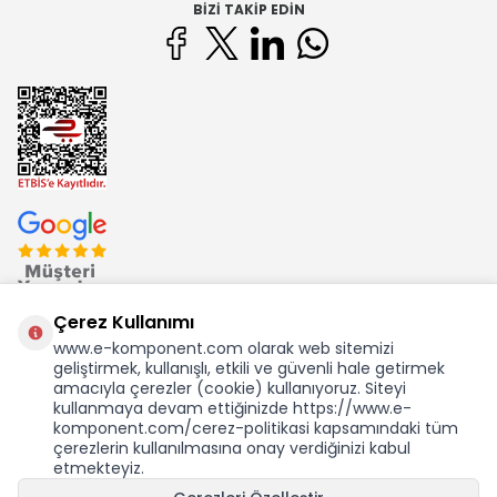
BIZI TAKIP EDIN
Çerez Kullanımı
www.e-komponent.com olarak web sitemizi
geliştirmek, kullanışlı, etkili ve güvenli hale getirmek
Ekom Elk. Elektronik San. ve Tic. A.Ş.'nin Tescilli Bir Markasıdır
amacıyla çerezler (cookie) kullanıyoruz. Siteyi
kullanmaya devam ettiğinizde https://www.e-
komponent.com/cerez-politikasi kapsamındaki tüm
çerezlerin kullanılmasına onay verdiğinizi kabul
etmekteyiz.
KDV Dahil Birim Fiyat