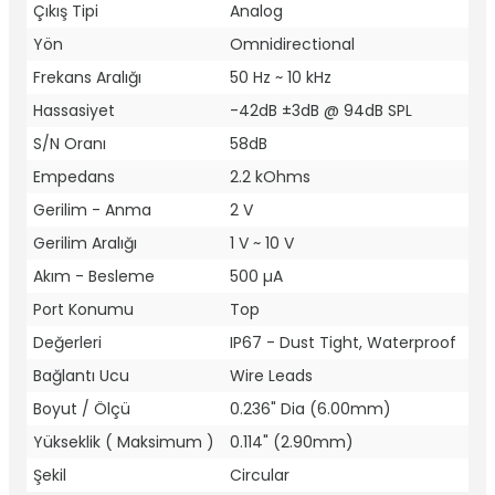
Çıkış Tipi
Analog
Yön
Omnidirectional
Frekans Aralığı
50 Hz ~ 10 kHz
Hassasiyet
-42dB ±3dB @ 94dB SPL
S/N Oranı
58dB
Empedans
2.2 kOhms
Gerilim - Anma
2 V
Gerilim Aralığı
1 V ~ 10 V
Akım - Besleme
500 µA
Port Konumu
Top
Değerleri
IP67 - Dust Tight, Waterproof
Bağlantı Ucu
Wire Leads
Boyut / Ölçü
0.236" Dia (6.00mm)
Yükseklik ( Maksimum )
0.114" (2.90mm)
Şekil
Circular