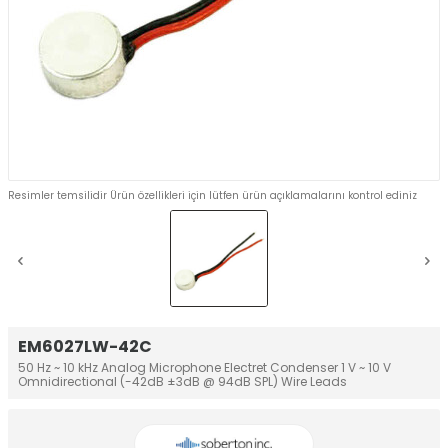
Resimler temsilidir Ürün özellikleri için lütfen ürün açıklamalarını kontrol ediniz
EM6027LW-42C
50 Hz ~ 10 kHz Analog Microphone Electret Condenser 1 V ~ 10 V
Omnidirectional (-42dB ±3dB @ 94dB SPL) Wire Leads