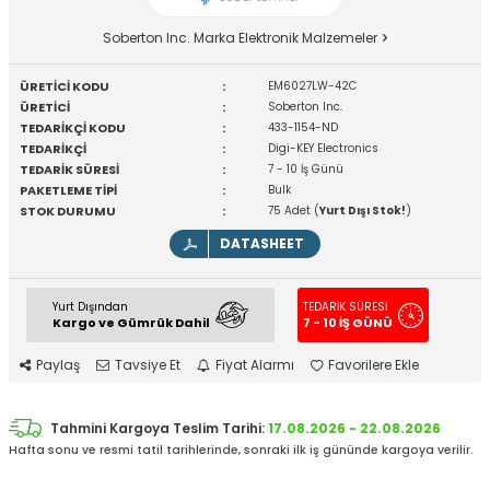
Soberton Inc. Marka Elektronik Malzemeler
ÜRETİCİ KODU
:
EM6027LW-42C
ÜRETİCİ
:
Soberton Inc.
TEDARİKÇİ KODU
:
433-1154-ND
TEDARİKÇİ
:
Digi-KEY Electronics
TEDARİK SÜRESİ
:
7 - 10 İş Günü
PAKETLEME TİPİ
:
Bulk
STOK DURUMU
:
75 Adet (
Yurt Dışı Stok!
)
DATASHEET
Yurt Dışından
TEDARİK SÜRESİ
Kargo ve Gümrük Dahil
7 - 10 İŞ GÜNÜ
Paylaş
Tavsiye Et
Fiyat Alarmı
Favorilere Ekle
Tahmini Kargoya Teslim Tarihi:
17.08.2026 - 22.08.2026
Hafta sonu ve resmi tatil tarihlerinde, sonraki ilk iş gününde kargoya verilir.