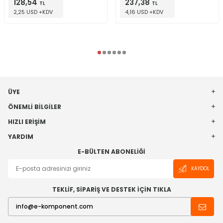
128,54
237,38
TL
TL
2,25 USD +KDV
4,16 USD +KDV
ÜYE
ÖNEMLI BILGILER
HIZLI ERIŞIM
YARDIM
E-BÜLTEN ABONELIĞI
KAYDOL
TEKLİF, SİPARİŞ VE DESTEK İÇİN TIKLA