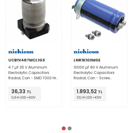
UCB1V4R7MCL1GS
LNR1K103MSE
4.7 µF 35 V Aluminum
10000 µF 80 V Aluminum
Electrolytic Capacitors
Electrolytic Capacitors
Radial, Can - SMD 7000 Hrs
Radial, Can - Screw
@ 105°C
Terminals 5000 Hrs @ 85°C
36,33
1.893,52
TL
TL
0,64 USD +KDV
33,14 USD +KDV