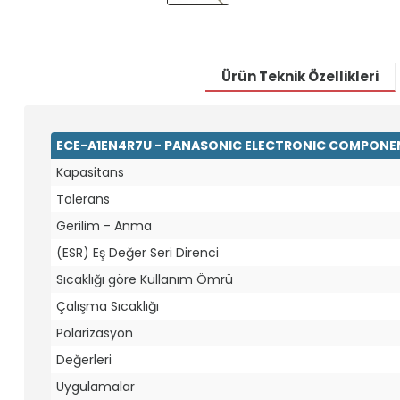
Ürün Teknik Özellikleri
ECE-A1EN4R7U - PANASONIC ELECTRONIC COMPONENT
Kapasitans
Tolerans
Gerilim - Anma
(ESR) Eş Değer Seri Direnci
Sıcaklığı göre Kullanım Ömrü
Çalışma Sıcaklığı
Polarizasyon
Değerleri
Uygulamalar