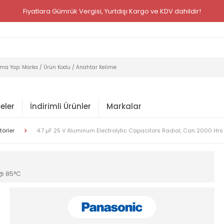
Fiyatlara Gümrük Vergisi, Yurtdışı Kargo ve KDV dahildir!
eler
İndirimli Ürünler
Markalar
törler
4.7 µF 25 V Aluminum Electrolytic Capacitors Radial, Can 2000 Hr
 @ 85°C