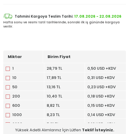
Tahmini Kargoya Teslim Tarihi:
17.08.2026 - 22.08.2026
Hafta sonu ve resmi tatil tarihlerinde, sonraki ilk iş gününde kargoya
verilir.
Miktar
Birim Fiyat
1
28,79 TL
0,50 USD +KDV
10
17,89 TL
0,31 USD +KDV
50
13,16 TL
0,23 USD +KDV
200
10,40 TL
0,18 USD +KDV
600
8,82 TL
0,15 USD +KDV
1000
8,23 TL
0,14 USD +KDV
2600
7,31 TL
0,13 USD +KDV
Yüksek Adetli Alımlarınız İçin Lütfen
Teklif İsteyiniz.
5000
6,81 TL
0,12 USD +KDV