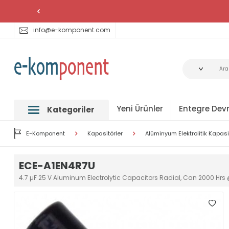
info@e-komponent.com
Yeni Ürünler
Entegre Devr
Kategoriler
E-Komponent
Kapasitörler
Alüminyum Elektrolitik Kapasi
ECE-A1EN4R7U
4.7 µF 25 V Aluminum Electrolytic Capacitors Radial, Can 2000 Hrs