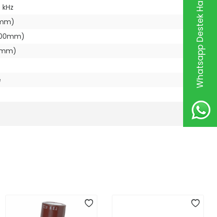
Whatsapp Destek Hattı
 kHz
0mm)
5.00mm)
00mm)
e