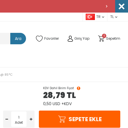
TR
TL
0
Ara
Favoriler
Giriş Yap
Sepetim
s @ 85°C
KDV Dahil Birim Fiyat
28,79
TL
0,50 USD +KDV
SEPETE EKLE
Adet