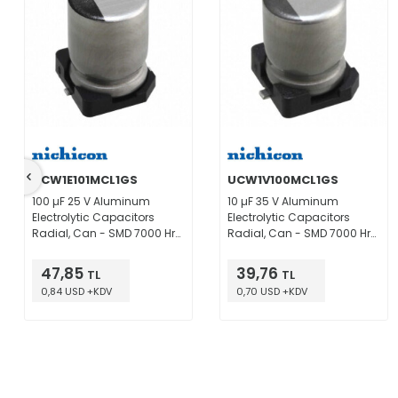
UCW1E101MCL1GS
UCW1V100MCL1GS
100 µF 25 V Aluminum
10 µF 35 V Aluminum
Electrolytic Capacitors
Electrolytic Capacitors
Radial, Can - SMD 7000 Hrs
Radial, Can - SMD 7000 Hrs
@ 105°C
@ 105°C
47,85
39,76
TL
TL
0,84 USD +KDV
0,70 USD +KDV