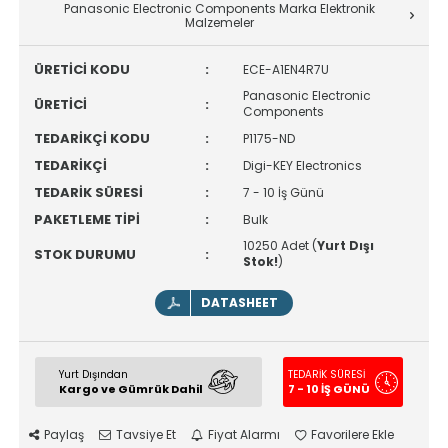
Panasonic Electronic Components Marka Elektronik
Malzemeler
ÜRETİCİ KODU
:
ECE-A1EN4R7U
Panasonic Electronic
ÜRETİCİ
:
Components
TEDARİKÇİ KODU
:
P1175-ND
TEDARİKÇİ
:
Digi-KEY Electronics
TEDARİK SÜRESİ
:
7 - 10 İş Günü
PAKETLEME TİPİ
:
Bulk
10250 Adet (
Yurt Dışı
STOK DURUMU
:
Stok!
)
DATASHEET
Yurt Dışından
TEDARİK SÜRESİ
Kargo ve Gümrük Dahil
7 - 10 İŞ GÜNÜ
Paylaş
Tavsiye Et
Fiyat Alarmı
Favorilere Ekle