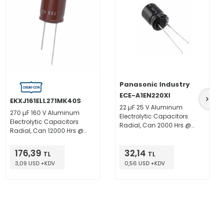
Panasonic Industry
ECE-A1EN220XI
EKXJ161ELL271MK40S
22 µF 25 V Aluminum
270 µF 160 V Aluminum
Electrolytic Capacitors
Electrolytic Capacitors
Radial, Can 2000 Hrs @
Radial, Can 12000 Hrs @
85°C
105°C
176,39
32,14
TL
TL
3,09 USD +KDV
0,56 USD +KDV