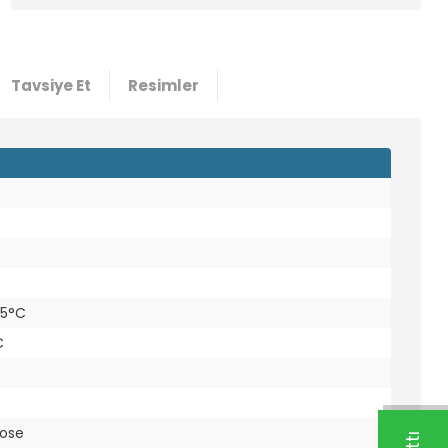
Tavsiye Et
Resimler
85°C
C
pose