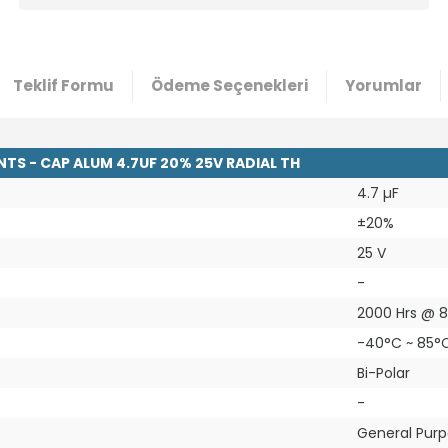
Teklif Formu
Ödeme Seçenekleri
Yorumlar
S - CAP ALUM 4.7UF 20% 25V RADIAL TH
4.7 µF
±20%
25 V
-
2000 Hrs @ 
-40°C ~ 85°
Bi-Polar
-
General Pur