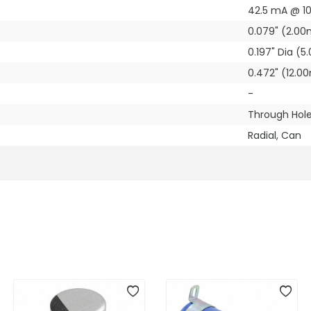
42.5 mA @ 10
0.079" (2.0
0.197" Dia (
0.472" (12.
-
Through Hol
Radial, Can