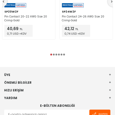
SP20W2F
SP24W2F
Pin Contact 20-22 AWG Size 20
Pin Contact 24-26 AWG Size 20
Crimp Gold
Crimp Gold
40,69
42,12
TL
TL
0,71 USD +KDV
0,74 USD +KDV
ÜYE
ÖNEMLI BILGILER
HIZLI ERIŞIM
YARDIM
E-BÜLTEN ABONELIĞI
KAYDOL