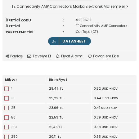
TE Connectivity AMP Connectors Marka Elektronik Malzemeler
ÜRETİCİ KODU
:
929967-1
ÜRETİCİ
:
TE Connectivity AMP Connectors
PAKETLEME TİPİ
:
Cut Tape (CT)
DATASHEET
Paylaş
Tavsiye Et
Fiyat Alarmı
Favorilere Ekle
Miktar
Birim Fiyat
1
29,47 TL
0,52 USD +KDV
10
25,22 TL
0,44 USD +KDV
25
23,66 TL
0,41 USD +KDV
50
22,53 TL
0,39 USD +KDV
100
21,46 TL
0,38 USD +KDV
250
20,11 TL
0,35 USD +KDV