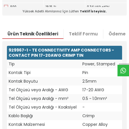
500
19,15 TL
0,34 USD +KDV
Yüksek Adetli Alımlarınız İçin Lütfen
Teklif İsteyiniz.
1000
18,23 TL
0,32 USD +KDV
Ürün Teknik Özellikleri
Teklif Formu
Ödeme S
W
h
t
a
p
p
D
e
s
e
H
a
t
t
929967-1 - TE CONNECTIVITY AMP CONNECTORS -
CONTACT PIN 17-20AWG CRIMP TIN
Tip
Power, Stamped
Kontak Tipi
Pin
Kontak Boyutu
2.5mm
Tel Ölçüsü veya Aralığı - AWG
17-20 AWG
Tel Ölçüsü veya Aralığı - mm²
0.5 ~ 1.0mm²
Tel Ölçüsü veya Aralığı - Koaksiyel
-
Kablo Başlığı
Crimp
Kontak Malzemesi
Copper Alloy