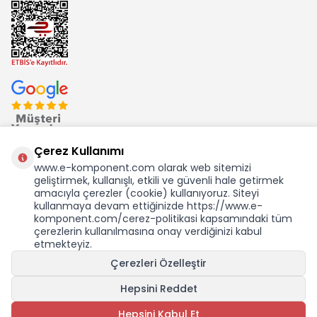
Çerez Kullanımı
www.e-komponent.com olarak web sitemizi
geliştirmek, kullanışlı, etkili ve güvenli hale getirmek
Ekom Elk. Elektronik San. ve Tic. A.Ş.'nin Tescilli Bir Markasıdır
amacıyla çerezler (cookie) kullanıyoruz. Siteyi
kullanmaya devam ettiğinizde https://www.e-
komponent.com/cerez-politikasi kapsamındaki tüm
çerezlerin kullanılmasına onay verdiğinizi kabul
etmekteyiz.
KDV Dahil Birim Fiyat
Çerezleri Özelleştir
130,26
TL
2,28 USD +KDV
Hepsini Reddet
SEPETE EKLE
Hepsini Kabul Et