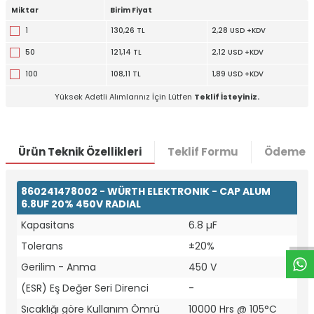
Miktar
Birim Fiyat
1
130,26 TL
2,28 USD +KDV
50
121,14 TL
2,12 USD +KDV
100
108,11 TL
1,89 USD +KDV
Yüksek Adetli Alımlarınız İçin Lütfen
Teklif İsteyiniz.
Ürün Teknik Özellikleri
Teklif Formu
Ödeme S
860241478002 - WÜRTH ELEKTRONIK - CAP ALUM
W
h
t
a
p
p
D
e
s
e
H
a
t
t
6.8UF 20% 450V RADIAL
Kapasitans
6.8 µF
Tolerans
±20%
Gerilim - Anma
450 V
(ESR) Eş Değer Seri Direnci
-
Sıcaklığı göre Kullanım Ömrü
10000 Hrs @ 105°C