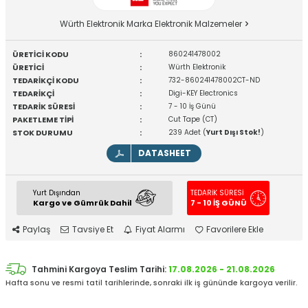
Würth Elektronik Marka Elektronik Malzemeler
ÜRETİCİ KODU
:
860241478002
ÜRETİCİ
:
Würth Elektronik
TEDARİKÇİ KODU
:
732-860241478002CT-ND
TEDARİKÇİ
:
Digi-KEY Electronics
TEDARİK SÜRESİ
:
7 - 10 İş Günü
PAKETLEME TİPİ
:
Cut Tape (CT)
STOK DURUMU
:
239 Adet (
Yurt Dışı Stok!
)
DATASHEET
Yurt Dışından
TEDARİK SÜRESİ
Kargo ve Gümrük Dahil
7 - 10 İŞ GÜNÜ
Paylaş
Tavsiye Et
Fiyat Alarmı
Favorilere Ekle
Tahmini Kargoya Teslim Tarihi:
17.08.2026 - 21.08.2026
Hafta sonu ve resmi tatil tarihlerinde, sonraki ilk iş gününde kargoya verilir.