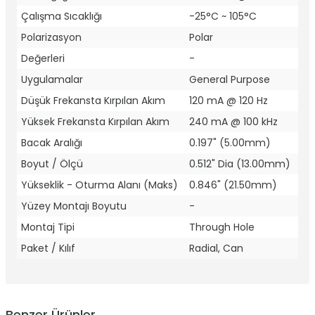
Çalışma Sıcaklığı
-25°C ~ 105°C
Polarizasyon
Polar
Değerleri
-
Uygulamalar
General Purpose
Düşük Frekansta Kırpılan Akım
120 mA @ 120 Hz
Yüksek Frekansta Kırpılan Akım
240 mA @ 100 kHz
Bacak Aralığı
0.197" (5.00mm)
Boyut / Ölçü
0.512" Dia (13.00mm)
Yükseklik - Oturma Alanı (Maks)
0.846" (21.50mm)
Yüzey Montajı Boyutu
-
Montaj Tipi
Through Hole
Paket / Kılıf
Radial, Can
Benzer Ürünler