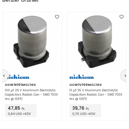
UCW1E101MCL1GS
UCW1V100MCL1GS
100 µF 25 V Aluminum Electrolytic
10 µF 35 V Aluminum Electrolytic
Capacitors Radial, Can - SMD 7000
Capacitors Radial, Can - SMD 7000
Hrs @ 105°C
Hrs @ 105°C
47,85
39,76
TL
TL
0,84 USD +KDV
0,70 USD +KDV