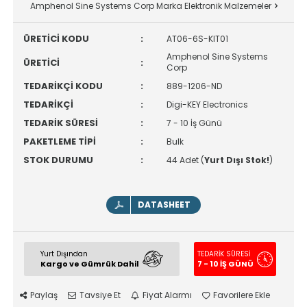
Amphenol Sine Systems Corp Marka Elektronik Malzemeler
ÜRETİCİ KODU
:
AT06-6S-KIT01
Amphenol Sine Systems
ÜRETİCİ
:
Corp
TEDARİKÇİ KODU
:
889-1206-ND
TEDARİKÇİ
:
Digi-KEY Electronics
TEDARİK SÜRESİ
:
7 - 10 İş Günü
PAKETLEME TİPİ
:
Bulk
STOK DURUMU
:
44 Adet (
Yurt Dışı Stok!
)
DATASHEET
Yurt Dışından
TEDARİK SÜRESİ
Kargo ve Gümrük Dahil
7 - 10 İŞ GÜNÜ
Paylaş
Tavsiye Et
Fiyat Alarmı
Favorilere Ekle