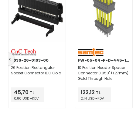
3030-26-0103-00
FW-05-04-F-D-445-155
26 Position Rectangular
10 Position Header Spacer
Socket Connector IDC Gold
Connector 0.050" (1.27mm)
Gold Through Hole
45,70
122,12
TL
TL
0,80 USD +KDV
2,14 USD +KDV