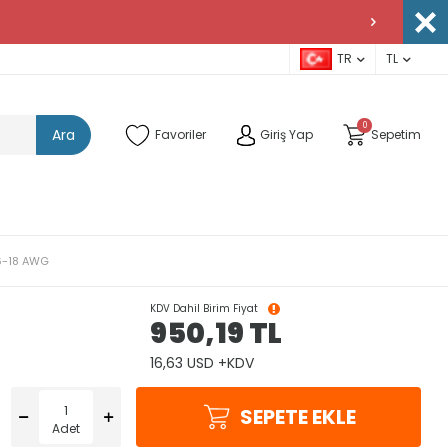
TR
TL
0
Ara
Favoriler
Giriş Yap
Sepetim
16-18 AWG
KDV Dahil Birim Fiyat
950,19
TL
16,63 USD +KDV
SEPETE EKLE
Adet