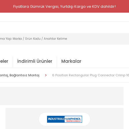
Fiyatlara Gümrük Vergisi, Yurtdışı Kargo ve KDV dahildir!
eler
İndirimli Ürünler
Markalar
ntaj, Bağlantısız Montaj
6 Position Rectangular Plug Connector Crimp 