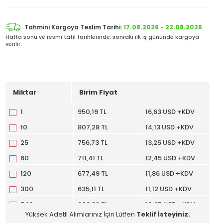
Tahmini Kargoya Teslim Tarihi:
17.08.2026 - 22.08.2026
Hafta sonu ve resmi tatil tarihlerinde, sonraki ilk iş gününde kargoya
verilir.
Miktar
Birim Fiyat
1
950,19 TL
16,63 USD +KDV
10
807,28 TL
14,13 USD +KDV
25
756,73 TL
13,25 USD +KDV
60
711,41 TL
12,45 USD +KDV
120
677,49 TL
11,86 USD +KDV
300
635,11 TL
11,12 USD +KDV
540
609,36 TL
10,67 USD +KDV
Yüksek Adetli Alımlarınız İçin Lütfen
Teklif İsteyiniz.
1020
582,66 TL
10,20 USD +KDV