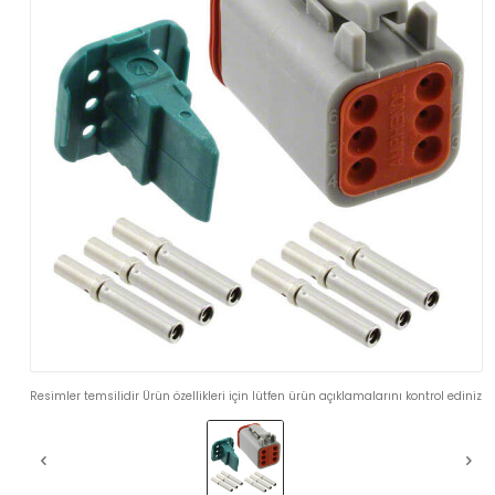
Resimler temsilidir Ürün özellikleri için lütfen ürün açıklamalarını kontrol ediniz