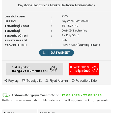
Keystone Electronics Marka Elektronik Malzemeler
ÜRETİCİ KODU
:
4527
ÜRETİCİ
:
Keystone Electronics
TEDARİKÇİ KODU
:
36-4527-ND
TEDARİKÇİ
:
Digi-KEY Electronics
TEDARİK SÜRESİ
:
7 - 10 İş Günü
PAKETLEME TİPİ
:
Bulk
STOK DURUMU
:
36267 Adet (
Yurt Dışı Stok!
)
DATASHEET
Yurt Dışından
TEDARİK SÜRESİ
Kargo ve Gümrük Dahil
7 - 10 İŞ GÜNÜ
Paylaş
Tavsiye Et
Fiyat Alarmı
Favorilere Ekle
Tahmini Kargoya Teslim Tarihi:
17.08.2026 - 22.08.2026
Hafta sonu ve resmi tatil tarihlerinde, sonraki ilk iş gününde kargoya verilir.