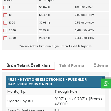
Miktar
Birim Fiyat
1
57,84 TL
1,01 USD +KDV
10
54,37 TL
0,95 USD +KDV
1000
30,08 TL
0,53 USD +KDV
2500
27,19 TL
0,48 USD +KDV
5000
24,87 TL
0,44 USD +KDV
Yüksek Adetli Alımlarınız İçin Lütfen
Teklif İsteyiniz.
W
h
t
a
p
p
D
e
s
e
H
a
t
t
Ürün Teknik Özellikleri
Teklif Formu
Ödeme S
4527 - KEYSTONE ELECTRONICS - FUSE HLDR
CARTRIDGE 250V 5A PCB
Montaj Tipi
Through Hole
0.197" Dia x 0.787" L (5mm x
Sigorta Boyutu
20mm)
Akım Değeri (Amper)
5 A