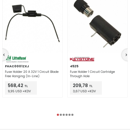
FHAC0001ZXJ
4525
Fuse Holder 20 A 32V 1 Circuit Blade
Fuse Holder 1 Circuit Cartridge
Free Hanging (In-Line)
Through Hole
568,42
209,78
TL
TL
9,95 USD +KDV
3,67 USD +KDV