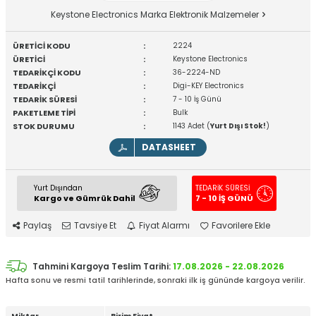
Keystone Electronics Marka Elektronik Malzemeler
ÜRETİCİ KODU
:
2224
ÜRETİCİ
:
Keystone Electronics
TEDARİKÇİ KODU
:
36-2224-ND
TEDARİKÇİ
:
Digi-KEY Electronics
TEDARİK SÜRESİ
:
7 - 10 İş Günü
PAKETLEME TİPİ
:
Bulk
STOK DURUMU
:
1143 Adet (
Yurt Dışı Stok!
)
DATASHEET
Yurt Dışından
TEDARİK SÜRESİ
Kargo ve Gümrük Dahil
7 - 10 İŞ GÜNÜ
Paylaş
Tavsiye Et
Fiyat Alarmı
Favorilere Ekle
Tahmini Kargoya Teslim Tarihi:
17.08.2026 - 22.08.2026
Hafta sonu ve resmi tatil tarihlerinde, sonraki ilk iş gününde kargoya verilir.