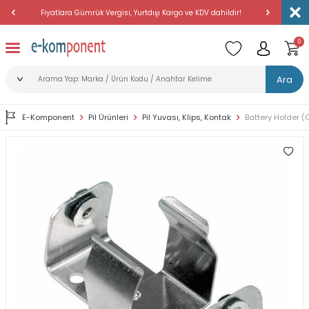
Fiyatlara Gümrük Vergisi, Yurtdışı Kargo ve KDV dahildir!
Amerika'dan 
0
Ara
E-Komponent
Pil Ürünleri
Pil Yuvası, Klips, Kontak
Battery Holder (