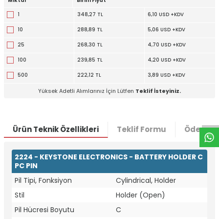
Miktar
Birim Fiyat
1
348,27 TL
6,10 USD +KDV
10
288,89 TL
5,06 USD +KDV
25
268,30 TL
4,70 USD +KDV
100
239,85 TL
4,20 USD +KDV
500
222,12 TL
3,89 USD +KDV
W
h
t
a
p
p
D
e
s
e
H
a
t
t
Yüksek Adetli Alımlarınız İçin Lütfen
Teklif İsteyiniz.
Ürün Teknik Özellikleri
Teklif Formu
Ödeme S
2224 - KEYSTONE ELECTRONICS - BATTERY HOLDER C
PC PIN
Pil Tipi, Fonksiyon
Cylindrical, Holder
Stil
Holder (Open)
Pil Hücresi Boyutu
C