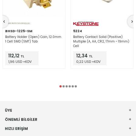
BHSD-1225-SM
5224
Battery Holder (Open) Coin, 12.0mm
Battery Contact Solid (Positive)
1 Cell SMD (SMT) Tab
Multiple (A, AA, CR2, 17mm ~ 19mm)
Cell
112,12
12,34
TL
TL
1,96 USD +KDV
0,22 USD +KDV
ÜYE
ÖNEMLI BILGILER
HIZLI ERIŞIM