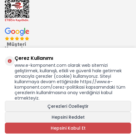
Çerez Kullanımı
www.e-komponent.com olarak web sitemizi
geliştirmek, kullanışlı, etkili ve güvenli hale getirmek
Ekom Elk. Elektronik San. ve Tic. A.Ş.'nin Tescilli Bir Markasıdır
amacıyla çerezler (cookie) kullanıyoruz. Siteyi
kullanmaya devam ettiğinizde https://www.e-
komponent.com/cerez-politikasi kapsamındaki tüm
çerezlerin kullanılmasına onay verdiğinizi kabul
etmekteyiz.
KDV Dahil Birim Fiyat
Çerezleri Özelleştir
6,85
TL
0,12 USD +KDV
Hepsini Reddet
SEPETE EKLE
Hepsini Kabul Et
Adet
T
-Soft
E-Ticaret
Sistemleriyle Hazırlanmıştır.