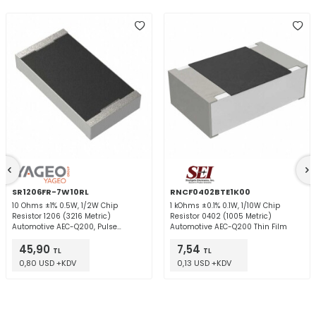
SR1206FR-7W10RL
RNCF0402BTE1K00
10 Ohms ±1% 0.5W, 1/2W Chip
1 kOhms ±0.1% 0.1W, 1/10W Chip
Resistor 1206 (3216 Metric)
Resistor 0402 (1005 Metric)
Automotive AEC-Q200, Pulse
Automotive AEC-Q200 Thin Film
Withstanding Thick Film
45,90
7,54
TL
TL
0,80 USD +KDV
0,13 USD +KDV