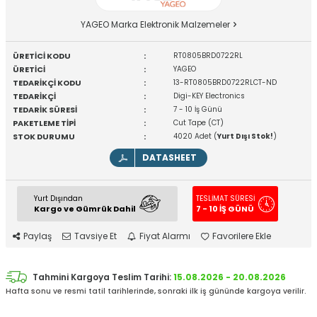
YAGEO Marka Elektronik Malzemeler
ÜRETİCİ KODU
:
RT0805BRD0722RL
ÜRETİCİ
:
YAGEO
TEDARİKÇİ KODU
:
13-RT0805BRD0722RLCT-ND
TEDARİKÇİ
:
Digi-KEY Electronics
TEDARİK SÜRESİ
:
7 - 10 İş Günü
PAKETLEME TİPİ
:
Cut Tape (CT)
STOK DURUMU
:
4020 Adet (
Yurt Dışı Stok!
)
DATASHEET
Yurt Dışından
TESLİMAT SÜRESİ
Kargo ve Gümrük Dahil
7 - 10 İŞ GÜNÜ
Paylaş
Tavsiye Et
Fiyat Alarmı
Favorilere Ekle
Tahmini Kargoya Teslim Tarihi:
15.08.2026 - 20.08.2026
Hafta sonu ve resmi tatil tarihlerinde, sonraki ilk iş gününde kargoya verilir.