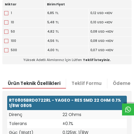
Miktar
Birim Fiyat
1
6,85 TL
0,12 USD +KDV
10
5,48 TL
0,10 USD +KDV
50
4,82 TL
0,08 USD +KDV
100
4,56 TL
0,08 USD +KDV
500
4,00 TL
0,07 USD +KDV
Yüksek Adetli Alımlarınız İçin Lütfen
Teklif İsteyiniz.
W
h
t
a
p
p
D
e
s
e
H
a
t
t
Ürün Teknik Özellikleri
Teklif Formu
Ödeme S
RT0805BRD0722RL - YAGEO - RES SMD 22 OHM 0.1%
1/8W 0805
Direnç
22 Ohms
Tolerans
±0.1%
Güç (Watt)
0.125W, 1/8W