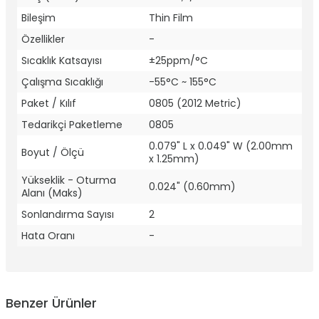
Bileşim
Thin Film
Özellikler
-
Sıcaklık Katsayısı
±25ppm/°C
Çalışma Sıcaklığı
-55°C ~ 155°C
Paket / Kılıf
0805 (2012 Metric)
Tedarikçi Paketleme
0805
0.079" L x 0.049" W (2.00mm
Boyut / Ölçü
x 1.25mm)
Yükseklik - Oturma
0.024" (0.60mm)
Alanı (Maks)
Sonlandırma Sayısı
2
Hata Oranı
-
Benzer Ürünler