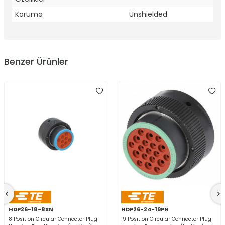
Koruma
Unshielded
Benzer Ürünler
HDP26-18-8SN
HDP26-24-19PN
8 Position Circular Connector Plug
19 Position Circular Connector Plug