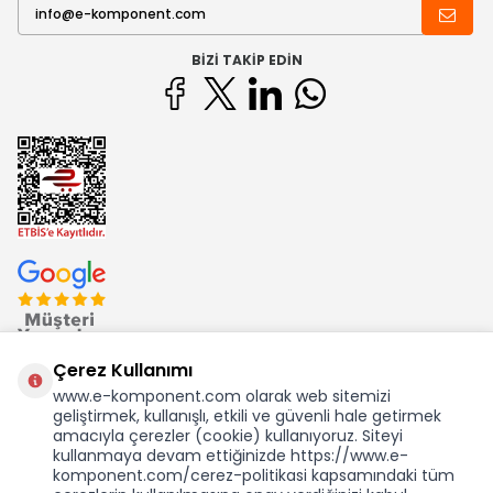
BIZI TAKIP EDIN
Çerez Kullanımı
www.e-komponent.com olarak web sitemizi
geliştirmek, kullanışlı, etkili ve güvenli hale getirmek
Ekom Elk. Elektronik San. ve Tic. A.Ş.'nin Tescilli Bir Markasıdır
amacıyla çerezler (cookie) kullanıyoruz. Siteyi
kullanmaya devam ettiğinizde https://www.e-
komponent.com/cerez-politikasi kapsamındaki tüm