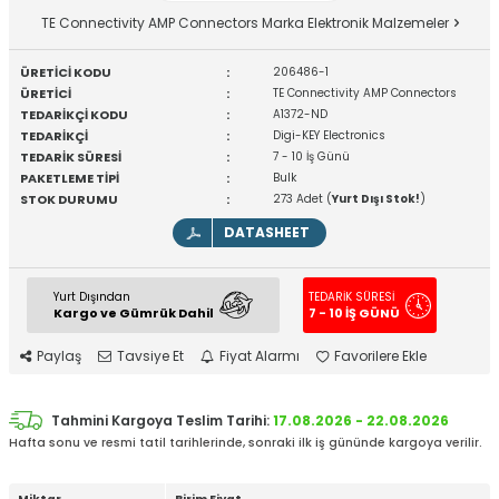
TE Connectivity AMP Connectors Marka Elektronik Malzemeler
ÜRETİCİ KODU
:
206486-1
ÜRETİCİ
:
TE Connectivity AMP Connectors
TEDARİKÇİ KODU
:
A1372-ND
TEDARİKÇİ
:
Digi-KEY Electronics
TEDARİK SÜRESİ
:
7 - 10 İş Günü
PAKETLEME TİPİ
:
Bulk
STOK DURUMU
:
273 Adet (
Yurt Dışı Stok!
)
DATASHEET
Yurt Dışından
TEDARİK SÜRESİ
Kargo ve Gümrük Dahil
7 - 10 İŞ GÜNÜ
Paylaş
Tavsiye Et
Fiyat Alarmı
Favorilere Ekle
Tahmini Kargoya Teslim Tarihi:
17.08.2026 - 22.08.2026
Hafta sonu ve resmi tatil tarihlerinde, sonraki ilk iş gününde kargoya verilir.