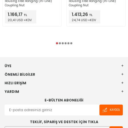
Housing Free Hanging (In-Line)
Housing Free Hanging (In-Line)
Coupling Nut
Coupling Nut
1.166,17
1.413,26
TL
TL
20,41 USD +KDV
24,74 USD +KDV
ÜYE
ÖNEMLI BILGILER
HIZLI ERIŞIM
YARDIM
E-BÜLTEN ABONELIĞI
KAYDOL
TEKLİF, SİPARİŞ VE DESTEK İÇİN TIKLA