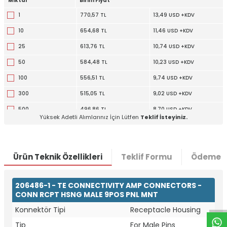
Miktar
Birim Fiyat
1
770,57 TL
13,49 USD +KDV
10
654,68 TL
11,46 USD +KDV
25
613,76 TL
10,74 USD +KDV
50
584,48 TL
10,23 USD +KDV
100
556,51 TL
9,74 USD +KDV
300
515,05 TL
9,02 USD +KDV
500
496,86 TL
8,70 USD +KDV
Yüksek Adetli Alımlarınız İçin Lütfen
Teklif İsteyiniz.
1000
473,13 TL
8,28 USD +KDV
Ürün Teknik Özellikleri
Teklif Formu
Ödeme S
W
h
t
a
p
p
D
e
s
e
H
a
t
t
206486-1 - TE CONNECTIVITY AMP CONNECTORS -
CONN RCPT HSNG MALE 9POS PNL MNT
Konnektör Tipi
Receptacle Housing
Tip
For Male Pins