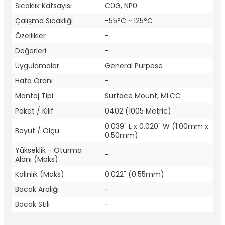
Sıcaklık Katsayısı
C0G, NP0
Çalışma Sıcaklığı
-55°C ~ 125°C
Özellikler
-
Değerleri
-
Uygulamalar
General Purpose
Hata Oranı
-
Montaj Tipi
Surface Mount, MLCC
Paket / Kılıf
0402 (1005 Metric)
0.039" L x 0.020" W (1.00mm x
Boyut / Ölçü
0.50mm)
Yükseklik - Oturma
-
Alanı (Maks)
Kalınlık (Maks)
0.022" (0.55mm)
Bacak Aralığı
-
Bacak Stili
-