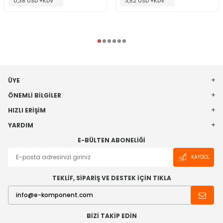
0,38 USD +KDV
3,52 USD +KDV
ÜYE
ÖNEMLI BILGILER
HIZLI ERIŞIM
YARDIM
E-BÜLTEN ABONELIĞI
KAYDOL
TEKLİF, SİPARİŞ VE DESTEK İÇİN TIKLA
BIZI TAKIP EDIN