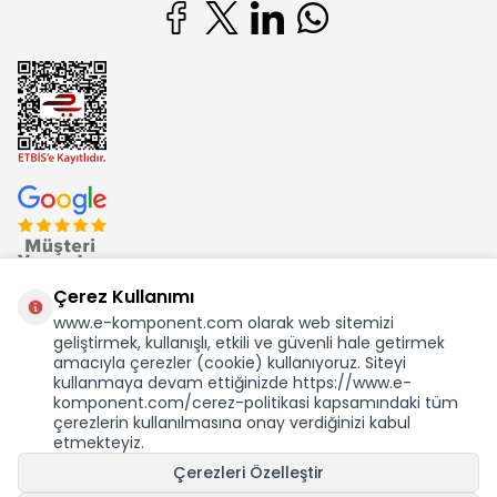
Çerez Kullanımı
www.e-komponent.com olarak web sitemizi
geliştirmek, kullanışlı, etkili ve güvenli hale getirmek
Ekom Elk. Elektronik San. ve Tic. A.Ş.'nin Tescilli Bir Markasıdır
amacıyla çerezler (cookie) kullanıyoruz. Siteyi
kullanmaya devam ettiğinizde https://www.e-
komponent.com/cerez-politikasi kapsamındaki tüm
çerezlerin kullanılmasına onay verdiğinizi kabul
etmekteyiz.
KDV Dahil Birim Fiyat
Çerezleri Özelleştir
6,85
TL