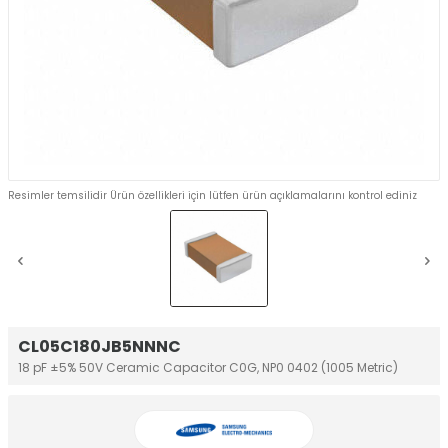
Resimler temsilidir Ürün özellikleri için lütfen ürün açıklamalarını kontrol ediniz
CL05C180JB5NNNC
18 pF ±5% 50V Ceramic Capacitor C0G, NP0 0402 (1005 Metric)