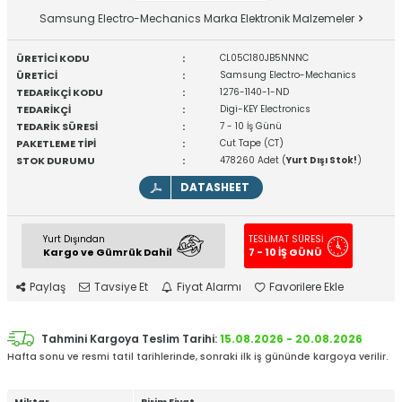
Samsung Electro-Mechanics Marka Elektronik Malzemeler
ÜRETİCİ KODU
:
CL05C180JB5NNNC
ÜRETİCİ
:
Samsung Electro-Mechanics
TEDARİKÇİ KODU
:
1276-1140-1-ND
TEDARİKÇİ
:
Digi-KEY Electronics
TEDARİK SÜRESİ
:
7 - 10 İş Günü
PAKETLEME TİPİ
:
Cut Tape (CT)
STOK DURUMU
:
478260 Adet (
Yurt Dışı Stok!
)
DATASHEET
Yurt Dışından
TESLİMAT SÜRESİ
Kargo ve Gümrük Dahil
7 - 10 İŞ GÜNÜ
Paylaş
Tavsiye Et
Fiyat Alarmı
Favorilere Ekle
Tahmini Kargoya Teslim Tarihi:
15.08.2026 - 20.08.2026
Hafta sonu ve resmi tatil tarihlerinde, sonraki ilk iş gününde kargoya verilir.