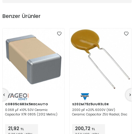
Benzer Ürünler
C0805C683K5RECAUTO
S202M75Z5UU83L0R
0.068 µF ±10% 50V Ceramic
2000 pF ±20% 6000V (6kV)
Capacitor X7R 0805 (2012 Metric)
Ceramic Capacitor Z5U Radial, Disc
21,92
200,72
TL
TL