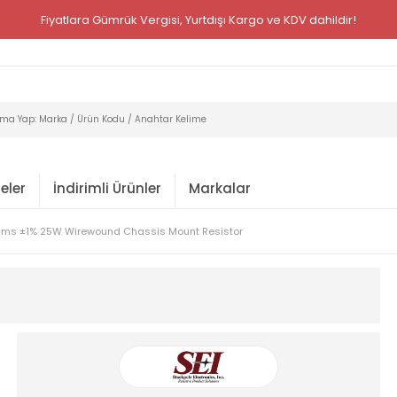
Fiyatlara Gümrük Vergisi, Yurtdışı Kargo ve KDV dahildir!
eler
İndirimli Ürünler
Markalar
hms ±1% 25W Wirewound Chassis Mount Resistor