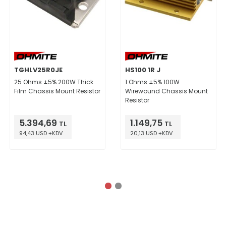
TGHLV25R0JE
HS100 1R J
25 Ohms ±5% 200W Thick
1 Ohms ±5% 100W
Film Chassis Mount Resistor
Wirewound Chassis Mount
Resistor
5.394,69
1.149,75
TL
TL
94,43 USD +KDV
20,13 USD +KDV