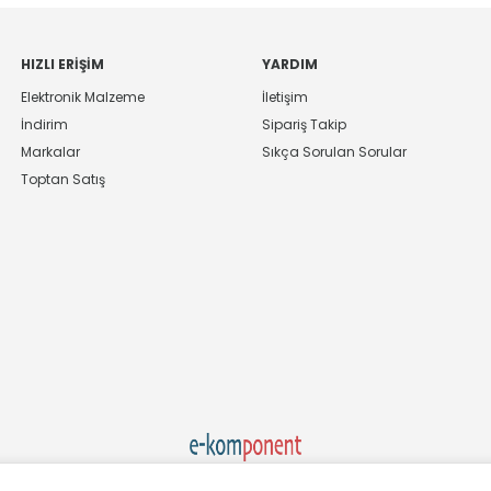
HIZLI ERIŞIM
YARDIM
Elektronik Malzeme
İletişim
İndirim
Sipariş Takip
Markalar
Sıkça Sorulan Sorular
Toptan Satış
Ekom Elk. Elektronik San. ve Tic. A.Ş.'nin Tescilli Bir Markasıdır