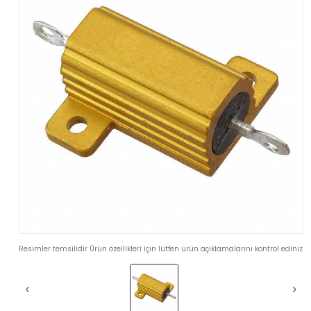
Resimler temsilidir Ürün özellikleri için lütfen ürün açıklamalarını kontrol ediniz