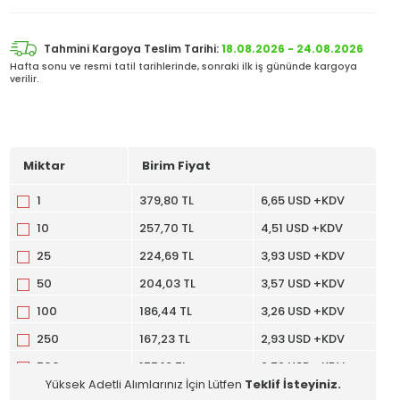
Tahmini Kargoya Teslim Tarihi:
18.08.2026 - 24.08.2026
Hafta sonu ve resmi tatil tarihlerinde, sonraki ilk iş gününde kargoya
verilir.
Miktar
Birim Fiyat
1
379,80 TL
6,65 USD +KDV
10
257,70 TL
4,51 USD +KDV
25
224,69 TL
3,93 USD +KDV
50
204,03 TL
3,57 USD +KDV
100
186,44 TL
3,26 USD +KDV
250
167,23 TL
2,93 USD +KDV
500
155,19 TL
2,72 USD +KDV
Yüksek Adetli Alımlarınız İçin Lütfen
Teklif İsteyiniz.
1000
144,93 TL
2,54 USD +KDV