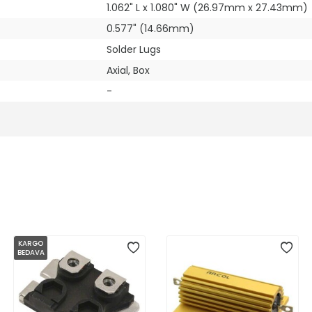
1.062" L x 1.080" W (26.97mm x 27.43mm)
0.577" (14.66mm)
Solder Lugs
Axial, Box
-
KARGO
BEDAVA