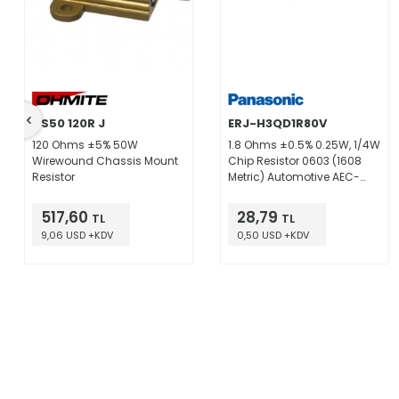
HS50 120R J
ERJ-H3QD1R80V
120 Ohms ±5% 50W
1.8 Ohms ±0.5% 0.25W, 1/4W
Wirewound Chassis Mount
Chip Resistor 0603 (1608
Resistor
Metric) Automotive AEC-
Q200 Thick Film
517,60
28,79
TL
TL
9,06 USD +KDV
0,50 USD +KDV