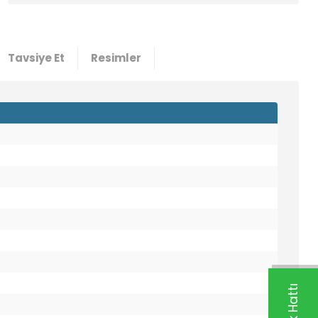
5000
127,16 TL
2,23 USD +KDV
Tavsiye Et
Resimler