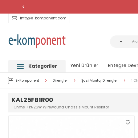
info@e-komponent.com
Yeni Ürünler
Entegre Devr
Kategoriler
E-Komponent
Dirençler
Şasi Montaj Dirençler
1 O
KAL25FB1R00
1 Ohms ±1% 25W Wirewound Chassis Mount Resistor