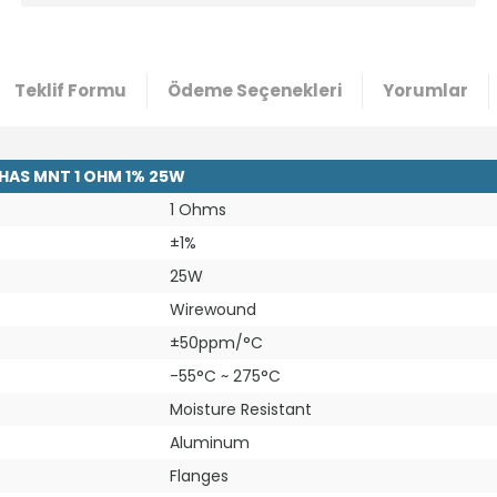
Teklif Formu
Ödeme Seçenekleri
Yorumlar
CHAS MNT 1 OHM 1% 25W
1 Ohms
±1%
25W
Wirewound
±50ppm/°C
-55°C ~ 275°C
Moisture Resistant
Aluminum
Flanges