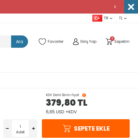
TR
TL
0
Ara
Favoriler
Giriş Yap
Sepetim
KDV Dahil Birim Fiyat
379,80
TL
6,65 USD +KDV
SEPETE EKLE
Adet