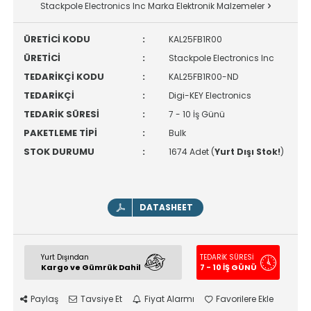
Stackpole Electronics Inc Marka Elektronik Malzemeler
ÜRETİCİ KODU
:
KAL25FB1R00
ÜRETİCİ
:
Stackpole Electronics Inc
TEDARİKÇİ KODU
:
KAL25FB1R00-ND
TEDARİKÇİ
:
Digi-KEY Electronics
TEDARİK SÜRESİ
:
7 - 10 İş Günü
PAKETLEME TİPİ
:
Bulk
STOK DURUMU
:
1674 Adet (
Yurt Dışı Stok!
)
DATASHEET
Yurt Dışından
TEDARİK SÜRESİ
Kargo ve Gümrük Dahil
7 - 10 İŞ GÜNÜ
Paylaş
Tavsiye Et
Fiyat Alarmı
Favorilere Ekle