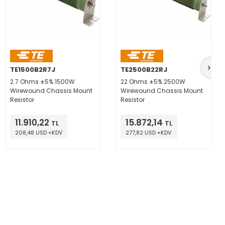
TE1500B2R7J
TE2500B22RJ
2.7 Ohms ±5% 1500W
22 Ohms ±5% 2500W
Wirewound Chassis Mount
Wirewound Chassis Mount
Resistor
Resistor
11.910,22
15.872,14
TL
TL
208,48 USD +KDV
277,82 USD +KDV