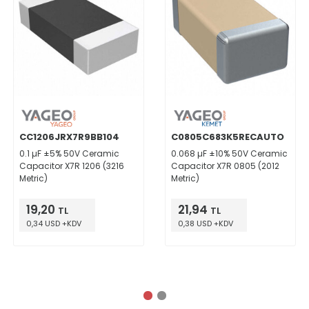
CC1206JRX7R9BB104
C0805C683K5RECAUTO
0.1 µF ±5% 50V Ceramic
0.068 µF ±10% 50V Ceramic
Capacitor X7R 1206 (3216
Capacitor X7R 0805 (2012
Metric)
Metric)
19,20
21,94
TL
TL
0,34 USD +KDV
0,38 USD +KDV