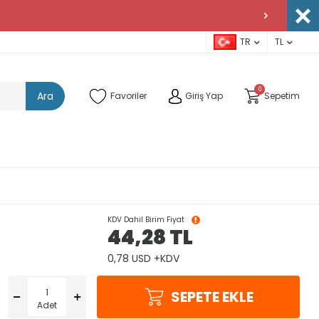
TR
TL
0
Ara
Favoriler
Giriş Yap
Sepetim
KDV Dahil Birim Fiyat
44,28
TL
0,78 USD +KDV
SEPETE EKLE
Adet