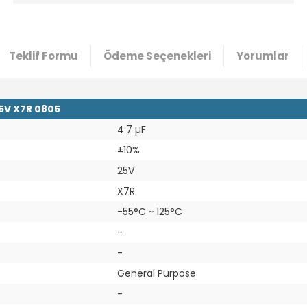
Teklif Formu
Ödeme Seçenekleri
Yorumlar
5V X7R 0805
4.7 µF
±10%
25V
X7R
-55°C ~ 125°C
-
-
General Purpose
-