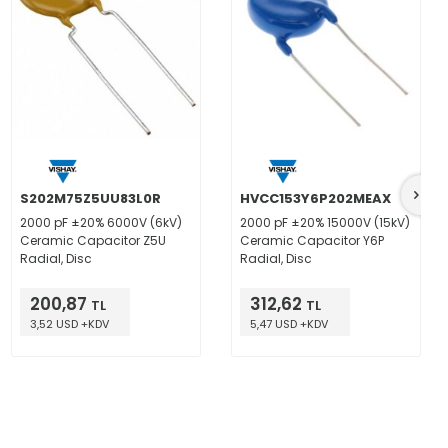
S202M75Z5UU83L0R
HVCC153Y6P202MEAX
2000 pF ±20% 6000V (6kV)
2000 pF ±20% 15000V (15kV)
Ceramic Capacitor Z5U
Ceramic Capacitor Y6P
Radial, Disc
Radial, Disc
200,87
312,62
TL
TL
3,52 USD +KDV
5,47 USD +KDV