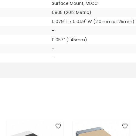
Surface Mount, MLCC
0805 (2012 Metric)
0.079" L x 0.049" W (2.01mm x 1.25mm)
-
0.057" (1.45mm)
-
-