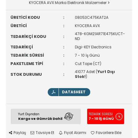
KYOCERA AVX Marka Elektronik Malzemeler
ÜRETİCİ KODU
:
08053C475KAT2A
ÜRETİCİ
:
KYOCERA AVX
478-KGM21AR71E475KUCT-
TEDARİKÇİ KODU
:
ND
TEDARİKÇİ
:
Digi-KEY Electronics
TEDARİK SÜRESİ
:
7 - 10 İş Günü
PAKETLEME TİPİ
:
Cut Tape (CT)
41077 Adet (
Yurt Dışı
STOK DURUMU
:
Stok!
)
DATASHEET
Yurt Dışından
TEDARİK SÜRESİ
Kargo ve Gümrük Dahil
7 - 10 İŞ GÜNÜ
Paylaş
Tavsiye Et
Fiyat Alarmı
Favorilere Ekle