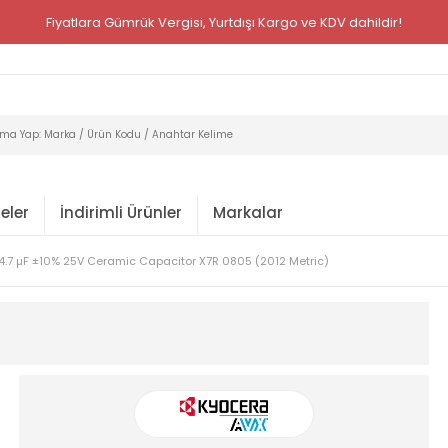
Fiyatlara Gümrük Vergisi, Yurtdışı Kargo ve KDV dahildir!
eler
İndirimli Ürünler
Markalar
4.7 µF ±10% 25V Ceramic Capacitor X7R 0805 (2012 Metric)