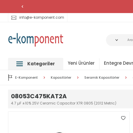
info@e-komponent.com
Yeni Ürünler
Entegre Devr
Kategoriler
E-Komponent
Kapasitörler
Seramik Kapasitörler
08053C475KAT2A
4.7 µF ±10% 25V Ceramic Capacitor X7R 0805 (2012 Metric)