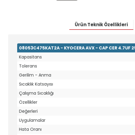
Ürün Teknik Özellikleri
08053C475KAT2A - KYOCERA AVX - CAP CER 4.7UF 2
Kapasitans
Tolerans
Gerilim - Anma
Sıcaklık Katsayısı
Çalışma Sıcaklığı
Özellikler
Değerleri
Uygulamalar
Hata Oranı