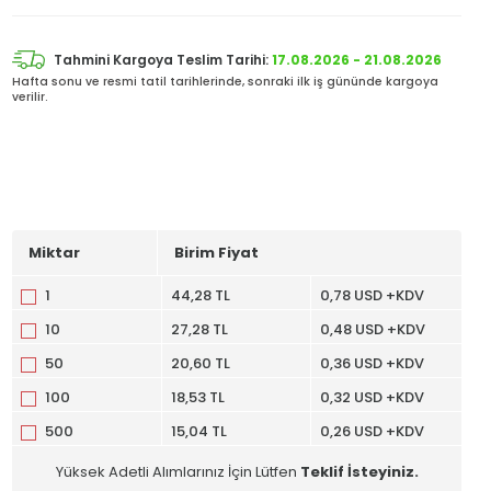
Tahmini Kargoya Teslim Tarihi:
17.08.2026 - 21.08.2026
Hafta sonu ve resmi tatil tarihlerinde, sonraki ilk iş gününde kargoya
verilir.
Miktar
Birim Fiyat
1
44,28 TL
0,78 USD +KDV
10
27,28 TL
0,48 USD +KDV
50
20,60 TL
0,36 USD +KDV
100
18,53 TL
0,32 USD +KDV
500
15,04 TL
0,26 USD +KDV
Yüksek Adetli Alımlarınız İçin Lütfen
Teklif İsteyiniz.