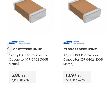
CL05B272KB5NNNC
CL05A225KP5NSNC
2700 pF ±10% 50V Ceramic
2.2 µF ±10% 10V Ceramic
Capacitor X7R 0402 (1005
Capacitor X5R 0402 (1005
Metric)
Metric)
6,86
10,97
TL
TL
0,12 USD +KDV
0,19 USD +KDV