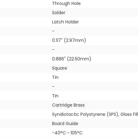
Through Hole
Solder
Latch Holder
-
0.117" (2.97mm)
-
0.886" (22.50mm)
Square
Tin
-
Tin
Cartridge Brass
Syndiotactic Polystyrene (SPS), Glass Fil
Board Guide
-40°C ~ 105°C