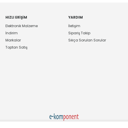
HIZLI ERIŞIM
YARDIM
Elektronik Malzeme
İletişim
İndirim
Sipariş Takip
Markalar
Sıkça Sorulan Sorular
Toptan Satış
Ekom Elk. Elektronik San. ve Tic. A.Ş.'nin Tescilli Bir Markasıdır