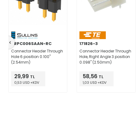
PRPC006SAAN-RC
171826-3
Connector Header Through
Connector Header Through
Hole 6 position 0.100"
Hole, Right Angle 3 position
(2.54mm)
0.098" (2.50mm)
29,99
58,56
TL
TL
0,53 USD +KDV
1,03 USD +KDV