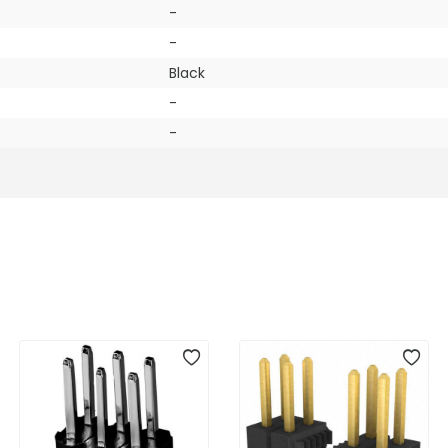
-
-
Black
-
-