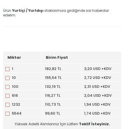
Ürün
Yurtiçi / Yurtdışı
stoklarımıza girdiğinde sizi haberdar
edelim.
Miktar
Birim Fiyat
1
182,82 TL
3,20 USD +KDV
10
155,54 TL
2,72 USD +KDV
100
132,19 TL
2,31 USD +KDV
616
116,27 TL
2,04 USD +KDV
1232
110,73 TL
1,94 USD +KDV
5544
99,60 TL
1,74 USD +KDV
Yüksek Adetli Alımlarınız İçin Lütfen
Teklif İsteyiniz.