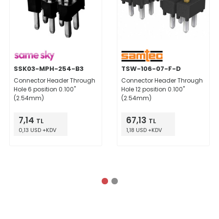
SSK03-MPH-254-B3
TSW-106-07-F-D
Connector Header Through
Connector Header Through
Hole 6 position 0.100"
Hole 12 position 0.100"
(2.54mm)
(2.54mm)
7,14
67,13
TL
TL
0,13 USD +KDV
1,18 USD +KDV