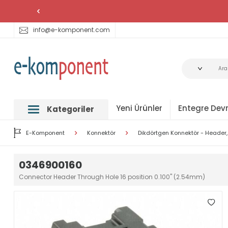
info@e-komponent.com
Yeni Ürünler
Entegre Devr
Kategoriler
E-Komponent
Konnektör
Dikdörtgen Konnektör - Header, 
0346900160
Connector Header Through Hole 16 position 0.100" (2.54mm)