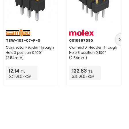
TSW-103-07-F-S
0010897080
Connector Header Through
Connector Header Through
Hole 3 position 0.100"
Hole 8 position 0.100"
(2.54mm)
(2.54mm)
12,14
122,83
TL
TL
0,21 USD +KDV
2,15 USD +KDV