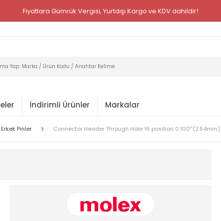
Fiyatlara Gümrük Vergisi, Yurtdışı Kargo ve KDV dahildir!
eler
İndirimli Ürünler
Markalar
Erkek Pinler
Connector Header Through Hole 16 position 0.100" (2.54mm)