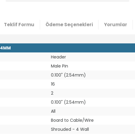
Teklif Formu
Ödeme Seçenekleri
Yorumlar
.54MM
Header
Male Pin
0.100" (2.54mm)
16
2
0.100" (2.54mm)
All
Board to Cable/Wire
Shrouded - 4 Wall