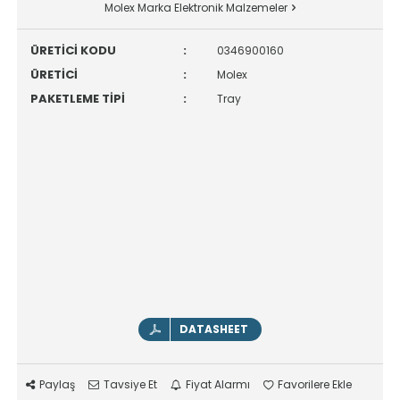
Molex Marka Elektronik Malzemeler
ÜRETİCİ KODU
:
0346900160
ÜRETİCİ
:
Molex
PAKETLEME TİPİ
:
Tray
DATASHEET
Paylaş
Tavsiye Et
Fiyat Alarmı
Favorilere Ekle