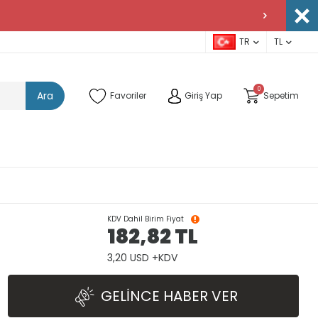
TR
TL
0
Ara
Favoriler
Giriş Yap
Sepetim
KDV Dahil Birim Fiyat
182,82
TL
3,20 USD +KDV
GELINCE HABER VER