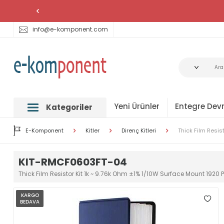
info@e-komponent.com
Yeni Ürünler
Entegre Devr
Kategoriler
E-Komponent
Kitler
Direnç Kitleri
Thick Film Resis
KIT-RMCF0603FT-04
Thick Film Resistor Kit 1k ~ 9.76k Ohm ±1% 1/10W Surface Mount 1920 
KARGO
BEDAVA