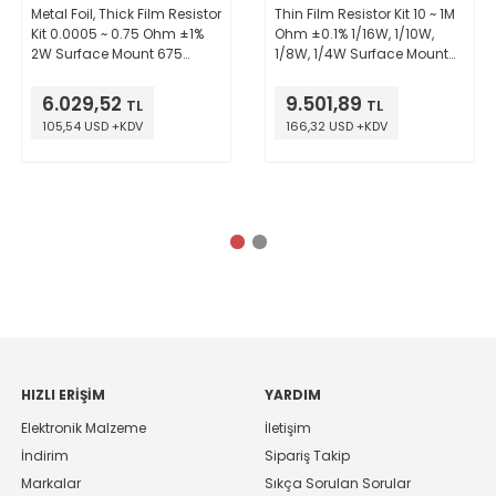
Metal Foil, Thick Film Resistor
Thin Film Resistor Kit 10 ~ 1M
Kit 0.0005 ~ 0.75 Ohm ±1%
Ohm ±0.1% 1/16W, 1/10W,
2W Surface Mount 675
1/8W, 1/4W Surface Mount
Pieces (27 Values - 25 Each)
900 Pieces (60 Values - 15
Each)
6.029,52
9.501,89
TL
TL
105,54 USD +KDV
166,32 USD +KDV
HIZLI ERIŞIM
YARDIM
Elektronik Malzeme
İletişim
İndirim
Sipariş Takip
Markalar
Sıkça Sorulan Sorular