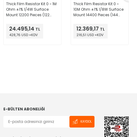
Thick Film Resistor Kit 0 ~ 1M
Thick Film Resistor Kit 0 ~
Ohm ±1% 1/4W Surface
10M Ohm ±1% 1/8W Surface
Mount 12200 Pieces (122
Mount 14400 Pieces (144
Values - 100 Each)
Values - 100 Each)
24.495,14
12.369,17
TL
TL
428,76 USD +KDV
216,51 USD +KDV
E-BÜLTEN ABONELIĞI
KAYDOL