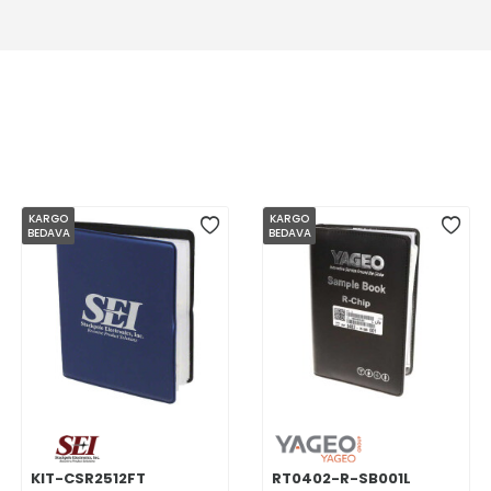
KARGO
KARGO
BEDAVA
BEDAVA
KIT-CSR2512FT
RT0402-R-SB001L