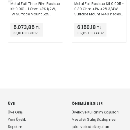
Metal Foil, Thick Film Resistor
Metal Foil Resistor Kit 0.005 ~
Kit 0.001 ~ 1 Ohm ±1% 1/2W,
0.39 Ohm ±1%, ±2% 3/4W
1W Surface Mount 525
Surface Mount 1440 Pieces
Pieces (21 Values - 25 Each)
(36 Values - 40 Each)
5.073,85
6.150,18
TL
TL
88,81 USD +KDV
107,65 USD +KDV
ÜYE
ÖNEMLI BILGILER
Üye Girişi
Üyelik ve Kullanım Koşulları
Yeni Üyelik
Mesafeli Satış Sözleşmesi
Sepetim
İptal ve İade Koşulları