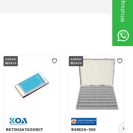
KARGO
KARGO
BEDAVA
BEDAVA
RK73H2ATK001KIT
R08E24-100