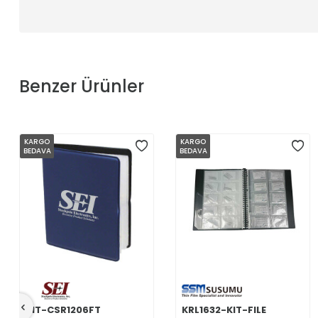
Benzer Ürünler
KARGO
KARGO
BEDAVA
BEDAVA
KIT-CSR1206FT
KRL1632-KIT-FILE