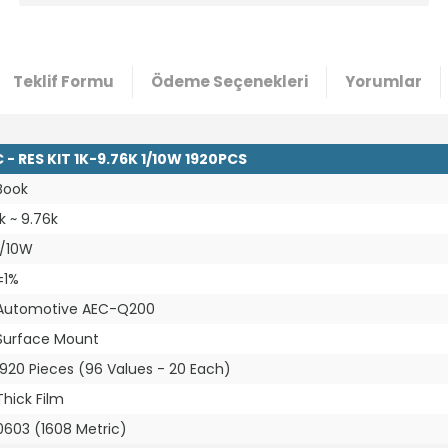
Teklif Formu
Ödeme Seçenekleri
Yorumlar
 RES KIT 1K-9.76K 1/10W 1920PCS
Book
1k ~ 9.76k
1/10W
±1%
Automotive AEC-Q200
Surface Mount
1920 Pieces (96 Values - 20 Each)
Thick Film
0603 (1608 Metric)