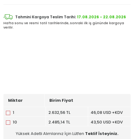
Tahmini Kargoya Teslim Tarihi:
17.08.2026 - 22.08.2026
Hafta sonu ve resmi tatil tarihlerinde, sonraki ilk iş gününde kargoya
verilir.
Miktar
Birim Fiyat
1
2.632,56 TL
46,08 USD +KDV
10
2.485,14 TL
43,50 USD +KDV
Yüksek Adetli Alımlarınız İçin Lütfen
Teklif İsteyiniz.