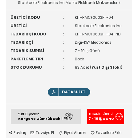
Stackpole Electronics Inc Marka Elektronik Malzemeler
ÜRETİCİ KODU
:
KIT-RMCF0603FT-04
ÜRETİCİ
:
Stackpole Electronics Inc
TEDARİKÇİ KODU
:
KIT-RMCF0603FT-04-ND
TEDARİKÇİ
:
Digi-KEY Electronics
TEDARİK SÜRESİ
:
7 - 10 İş Günü
PAKETLEME TİPİ
:
Book
STOK DURUMU
:
83 Adet (
Yurt Dışı Stok!
)
DATASHEET
Yurt Dışından
TEDARİK SÜRESİ
Kargo ve Gümrük Dahil
7 - 10 İŞ GÜNÜ
Paylaş
Tavsiye Et
Fiyat Alarmı
Favorilere Ekle