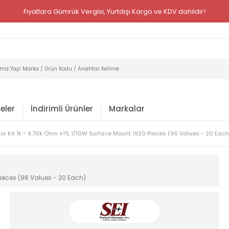
Fiyatlara Gümrük Vergisi, Yurtdışı Kargo ve KDV dahildir!
eler
İndirimli Ürünler
Markalar
tor Kit 1k ~ 9.76k Ohm ±1% 1/10W Surface Mount 1920 Pieces (96 Values - 20 Each
Pieces (96 Values - 20 Each)