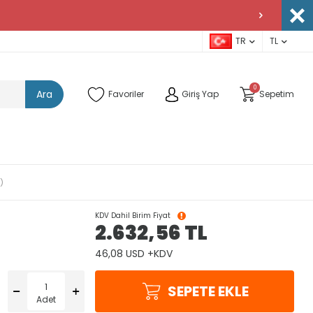
TR
TL
0
Ara
Favoriler
Giriş Yap
Sepetim
)
KDV Dahil Birim Fiyat
2.632,56
TL
46,08 USD +KDV
SEPETE EKLE
Adet