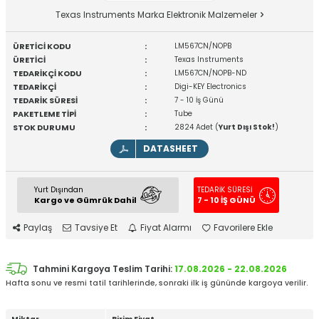
Texas Instruments Marka Elektronik Malzemeler
ÜRETİCİ KODU
:
LM567CN/NOPB
ÜRETİCİ
:
Texas Instruments
TEDARİKÇİ KODU
:
LM567CN/NOPB-ND
TEDARİKÇİ
:
Digi-KEY Electronics
TEDARİK SÜRESİ
:
7 - 10 İş Günü
PAKETLEME TİPİ
:
Tube
STOK DURUMU
:
2824 Adet (
Yurt Dışı Stok!
)
DATASHEET
Yurt Dışından
TEDARİK SÜRESİ
Kargo ve Gümrük Dahil
7 - 10 İŞ GÜNÜ
Paylaş
Tavsiye Et
Fiyat Alarmı
Favorilere Ekle
Tahmini Kargoya Teslim Tarihi:
17.08.2026 - 22.08.2026
Hafta sonu ve resmi tatil tarihlerinde, sonraki ilk iş gününde kargoya verilir.