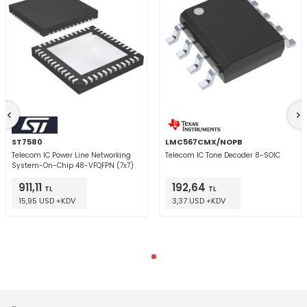
ST7580
LMC567CMX/NOPB
Telecom IC Power Line Networking
Telecom IC Tone Decoder 8-SOIC
System-On-Chip 48-VFQFPN (7x7)
911,11
192,64
TL
TL
15,95 USD +KDV
3,37 USD +KDV