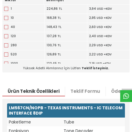
Miktar
Birim Fiyat
1
224,86 TL
3,94 USD +KDV
10
168,38 TL
2,95 USD +KDV
40
148,43 TL
2,60 USD +KDV
120
137,28 TL
2,40 USD +KDV
280
130,76 TL
2,29 USD +KDV
520
126,89 TL
2,22 USD +KDV
1000
123,45 TL
2,16 USD +KDV
W
h
t
a
p
p
D
e
s
e
H
a
t
t
Yüksek Adetli Alımlarınız İçin Lütfen
Teklif İsteyiniz.
2520
122,87 TL
2,15 USD +KDV
Ürün Teknik Özellikleri
Teklif Formu
Ödeme S
LM567CN/NOPB - TEXAS INSTRUMENTS - IC TELECOM
INTERFACE 8DIP
Paketleme
Tube
Fonksiyon
Tone Decoder