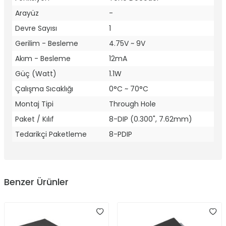
Arayüz
-
Devre Sayısı
1
Gerilim - Besleme
4.75V ~ 9V
Akım - Besleme
12mA
Güç (Watt)
1.1W
Çalışma Sıcaklığı
0°C ~ 70°C
Montaj Tipi
Through Hole
Paket / Kılıf
8-DIP (0.300", 7.62mm)
Tedarikçi Paketleme
8-PDIP
Benzer Ürünler