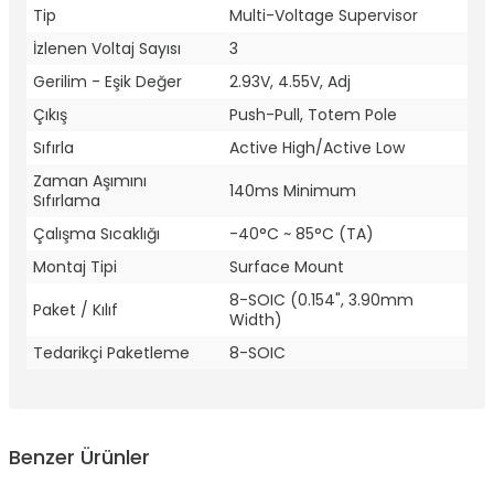
Tip
Multi-Voltage Supervisor
İzlenen Voltaj Sayısı
3
Gerilim - Eşik Değer
2.93V, 4.55V, Adj
Çıkış
Push-Pull, Totem Pole
Sıfırla
Active High/Active Low
Zaman Aşımını
140ms Minimum
Sıfırlama
Çalışma Sıcaklığı
-40°C ~ 85°C (TA)
Montaj Tipi
Surface Mount
8-SOIC (0.154", 3.90mm
Paket / Kılıf
Width)
Tedarikçi Paketleme
8-SOIC
Benzer Ürünler