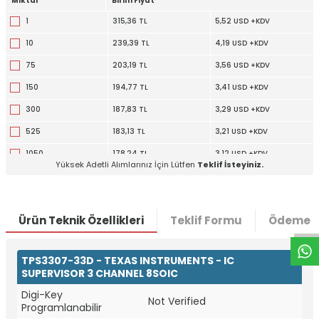
Miktar
Birim Fiyat
1
315,36 TL
5,52 USD +KDV
10
239,39 TL
4,19 USD +KDV
75
203,19 TL
3,56 USD +KDV
150
194,77 TL
3,41 USD +KDV
300
187,83 TL
3,29 USD +KDV
525
183,13 TL
3,21 USD +KDV
1050
178,24 TL
3,12 USD +KDV
Yüksek Adetli Alımlarınız İçin Lütfen
Teklif İsteyiniz.
2550
173,23 TL
3,03 USD +KDV
W
h
t
a
p
p
D
e
s
e
H
a
t
t
Ürün Teknik Özellikleri
Teklif Formu
Ödeme S
TPS3307-33D - TEXAS INSTRUMENTS - IC
SUPERVISOR 3 CHANNEL 8SOIC
Digi-Key
Not Verified
Programlanabilir