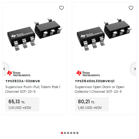
TPS3823A-33DBVR
TPS3840DL30DBVRQ1
Supervisor Push-Pull, Totem Pole 1
Supervisor Open Drain or Open
Channel SOT-23-5
Collector 1 Channel SOT-23-5
65,13
80,21
TL
TL
1,14 USD +KDV
1,40 USD +KDV