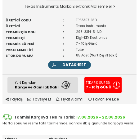
Texas Instruments Marka Elektronik Malzemeler
ÜRETİCİ KODU
:
TPS3307-33D
ÜRETİCİ
:
Texas Instruments
TEDARİKÇİ KODU
:
296-3314-5-ND
TEDARİKÇİ
:
Digi-KEY Electronics
TEDARİK SÜRESİ
:
7 - 10 İş Günü
PAKETLEME TİPİ
:
Tube
STOK DURUMU
:
85 Adet (
Yurt Dışı Stok!
)
DATASHEET
Yurt Dışından
TEDARİK SÜRESİ
Kargo ve Gümrük Dahil
7 - 10 İŞ GÜNÜ
Paylaş
Tavsiye Et
Fiyat Alarmı
Favorilere Ekle
Tahmini Kargoya Teslim Tarihi:
17.08.2026 - 22.08.2026
Hafta sonu ve resmi tatil tarihlerinde, sonraki ilk iş gününde kargoya verilir.