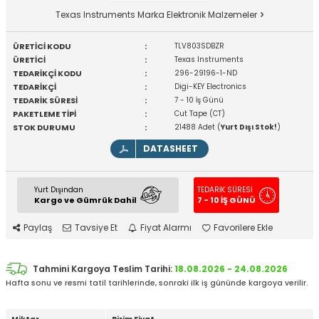
Texas Instruments Marka Elektronik Malzemeler
ÜRETİCİ KODU
:
TLV803SDBZR
ÜRETİCİ
:
Texas Instruments
TEDARİKÇİ KODU
:
296-29196-1-ND
TEDARİKÇİ
:
Digi-KEY Electronics
TEDARİK SÜRESİ
:
7 - 10 İş Günü
PAKETLEME TİPİ
:
Cut Tape (CT)
STOK DURUMU
:
21488 Adet (
Yurt Dışı Stok!
)
DATASHEET
Yurt Dışından
TEDARİK SÜRESİ
Kargo ve Gümrük Dahil
7 - 10 İŞ GÜNÜ
Paylaş
Tavsiye Et
Fiyat Alarmı
Favorilere Ekle
Tahmini Kargoya Teslim Tarihi:
18.08.2026 - 24.08.2026
Hafta sonu ve resmi tatil tarihlerinde, sonraki ilk iş gününde kargoya verilir.