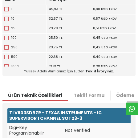
Miktar
Birim Fiyat
1
45,93 TL
0,80 USD +KDV
10
32,57 TL
0,57 USD +KDV
25
29,20 TL
0,51 USD +KDV
100
25,50 TL
0,45 USD +KDV
250
23,75 TL
0,42 USD +KDV
500
22,68 TL
0,40 USD +KDV
1000
21,81 TL
0,38 USD +KDV
Yüksek Adetli Alımlarınız İçin Lütfen
Teklif İsteyiniz.
W
h
t
a
p
p
D
e
s
e
H
a
t
t
Ürün Teknik Özellikleri
Teklif Formu
Ödeme S
TLV803SDBZR - TEXAS INSTRUMENTS - IC
SUPERVISOR 1 CHANNEL SOT23-3
Digi-Key
Not Verified
Programlanabilir