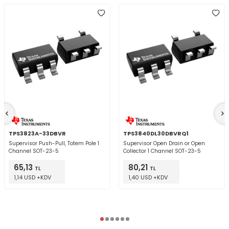
TPS3823A-33DBVR
TPS3840DL30DBVRQ1
Supervisor Push-Pull, Totem Pole 1
Supervisor Open Drain or Open
Channel SOT-23-5
Collector 1 Channel SOT-23-5
65,13
80,21
TL
TL
1,14 USD +KDV
1,40 USD +KDV