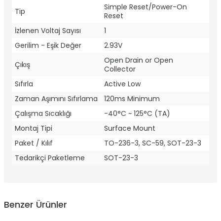
Simple Reset/Power-On
Tip
Reset
İzlenen Voltaj Sayısı
1
Gerilim - Eşik Değer
2.93V
Open Drain or Open
Çıkış
Collector
Sıfırla
Active Low
Zaman Aşımını Sıfırlama
120ms Minimum
Çalışma Sıcaklığı
-40°C ~ 125°C (TA)
Montaj Tipi
Surface Mount
Paket / Kılıf
TO-236-3, SC-59, SOT-23-3
Tedarikçi Paketleme
SOT-23-3
Benzer Ürünler