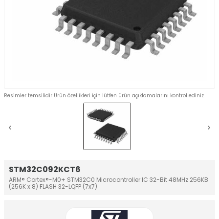
Resimler temsilidir Ürün özellikleri için lütfen ürün açıklamalarını kontrol ediniz
STM32C092KCT6
ARM® Cortex®-M0+ STM32C0 Microcontroller IC 32-Bit 48MHz 256KB
(256K x 8) FLASH 32-LQFP (7x7)