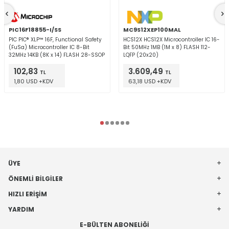
PIC16F18855-I/SS
MC9S12XEP100MAL
PIC PIC® XLP™ 16F, Functional Safety
HCS12X HCS12X Microcontroller IC 16-
(FuSa) Microcontroller IC 8-Bit
Bit 50MHz 1MB (1M x 8) FLASH 112-
32MHz 14KB (8K x 14) FLASH 28-SSOP
LQFP (20x20)
102,83
3.609,49
TL
TL
1,80 USD +KDV
63,18 USD +KDV
ÜYE
ÖNEMLI BILGILER
HIZLI ERIŞIM
YARDIM
E-BÜLTEN ABONELIĞI