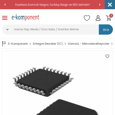
Fiyatlara Gümrük Vergisi, Yurtdışı Kargo ve KDV dahildir!
Amerika'dan 
0
Ara
E-Komponent
Entegre Devreler (IC)
Gömülü - Mikrodenetleyiciler