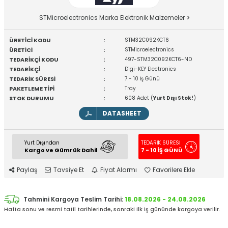
STMicroelectronics Marka Elektronik Malzemeler
ÜRETİCİ KODU
:
STM32C092KCT6
ÜRETİCİ
:
STMicroelectronics
TEDARİKÇİ KODU
:
497-STM32C092KCT6-ND
TEDARİKÇİ
:
Digi-KEY Electronics
TEDARİK SÜRESİ
:
7 - 10 İş Günü
PAKETLEME TİPİ
:
Tray
STOK DURUMU
:
608 Adet (
Yurt Dışı Stok!
)
DATASHEET
Yurt Dışından
TEDARİK SÜRESİ
Kargo ve Gümrük Dahil
7 - 10 İŞ GÜNÜ
Paylaş
Tavsiye Et
Fiyat Alarmı
Favorilere Ekle
Tahmini Kargoya Teslim Tarihi:
18.08.2026 - 24.08.2026
Hafta sonu ve resmi tatil tarihlerinde, sonraki ilk iş gününde kargoya verilir.