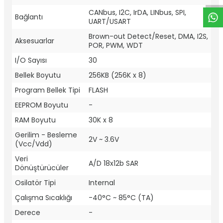
CANbus, I2C, IrDA, LINbus, SPI,
Bağlantı
UART/USART
Brown-out Detect/Reset, DMA, I2S,
Aksesuarlar
POR, PWM, WDT
I/O Sayısı
30
Bellek Boyutu
256KB (256K x 8)
Program Bellek Tipi
FLASH
EEPROM Boyutu
-
RAM Boyutu
30K x 8
Gerilim - Besleme
2V ~ 3.6V
(Vcc/Vdd)
Veri
A/D 18x12b SAR
Dönüştürücüler
Osilatör Tipi
Internal
Çalışma Sıcaklığı
-40°C ~ 85°C (TA)
Derece
-