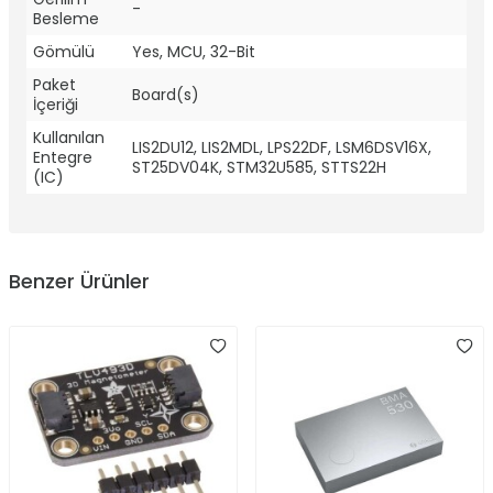
-
Besleme
Gömülü
Yes, MCU, 32-Bit
Paket
Board(s)
İçeriği
Kullanılan
LIS2DU12, LIS2MDL, LPS22DF, LSM6DSV16X,
Entegre
ST25DV04K, STM32U585, STTS22H
(IC)
Benzer Ürünler