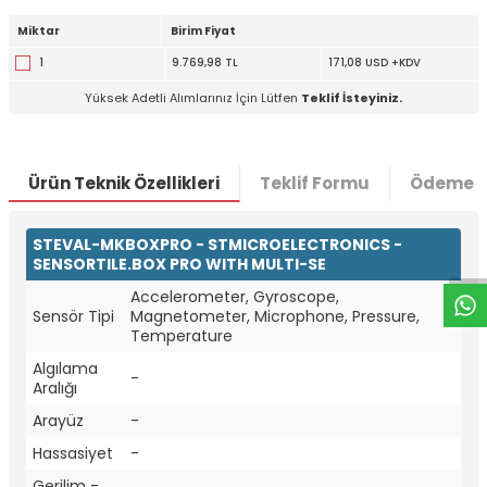
Miktar
Birim Fiyat
1
9.769,98 TL
171,08 USD +KDV
Yüksek Adetli Alımlarınız İçin Lütfen
Teklif İsteyiniz.
Ürün Teknik Özellikleri
Teklif Formu
Ödeme S
W
h
t
a
p
p
D
e
s
e
H
a
t
t
STEVAL-MKBOXPRO - STMICROELECTRONICS -
SENSORTILE.BOX PRO WITH MULTI-SE
Accelerometer, Gyroscope,
Sensör Tipi
Magnetometer, Microphone, Pressure,
Temperature
Algılama
-
Aralığı
Arayüz
-
Hassasiyet
-
Gerilim -