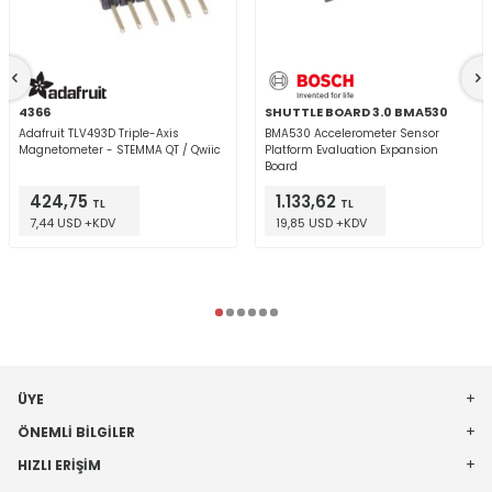
4366
SHUTTLE BOARD 3.0 BMA530
Adafruit TLV493D Triple-Axis
BMA530 Accelerometer Sensor
Magnetometer - STEMMA QT / Qwiic
Platform Evaluation Expansion
Board
424,75
1.133,62
TL
TL
7,44 USD +KDV
19,85 USD +KDV
ÜYE
ÖNEMLI BILGILER
HIZLI ERIŞIM