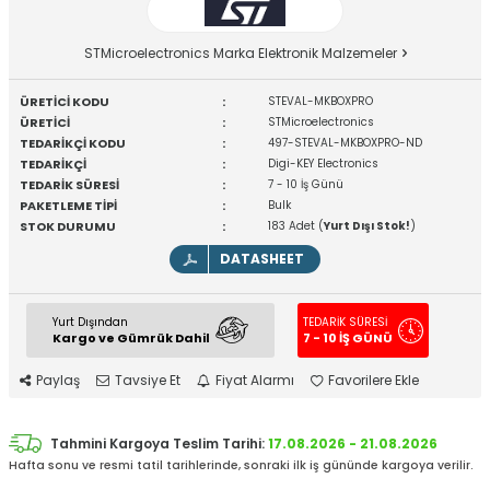
STMicroelectronics Marka Elektronik Malzemeler
ÜRETİCİ KODU
:
STEVAL-MKBOXPRO
ÜRETİCİ
:
STMicroelectronics
TEDARİKÇİ KODU
:
497-STEVAL-MKBOXPRO-ND
TEDARİKÇİ
:
Digi-KEY Electronics
TEDARİK SÜRESİ
:
7 - 10 İş Günü
PAKETLEME TİPİ
:
Bulk
STOK DURUMU
:
183 Adet (
Yurt Dışı Stok!
)
DATASHEET
Yurt Dışından
TEDARİK SÜRESİ
Kargo ve Gümrük Dahil
7 - 10 İŞ GÜNÜ
Paylaş
Tavsiye Et
Fiyat Alarmı
Favorilere Ekle
Tahmini Kargoya Teslim Tarihi:
17.08.2026 - 21.08.2026
Hafta sonu ve resmi tatil tarihlerinde, sonraki ilk iş gününde kargoya verilir.