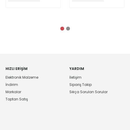
Expansion Board
HIZLI ERIŞIM
YARDIM
Elektronik Malzeme
İletişim
İndirim
Sipariş Takip
Markalar
Sıkça Sorulan Sorular
Toptan Satış