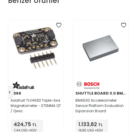
Benzer Ürünler
4366
SHUTTLE BOARD 3.0 BMA530
Adafruit TLV493D Triple-Axis
BMA530 Accelerometer
Magnetometer - STEMMA QT
Sensor Platform Evaluation
/ Qwiic
Expansion Board
424,75
1.133,62
TL
TL
7,44 USD +KDV
19,85 USD +KDV