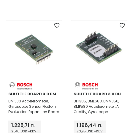
SHUTTLE BOARD 3.0 BMI330
SHUTTLE BOARD 3.0 BHI385
BMI330 Accelerometer,
BHI385, BME688, BMM350,
Gyroscope Sensor Platform
BMP580 Accelerometer, Air
Evaluation Expansion Board
Quality, Gyroscope,
Humidity, Magnetometer,
Pressure, Temperature
1.225,71
1.196,44
TL
TL
Sensor Platform Evaluation
21,46 USD +KDV
20,95 USD +KDV