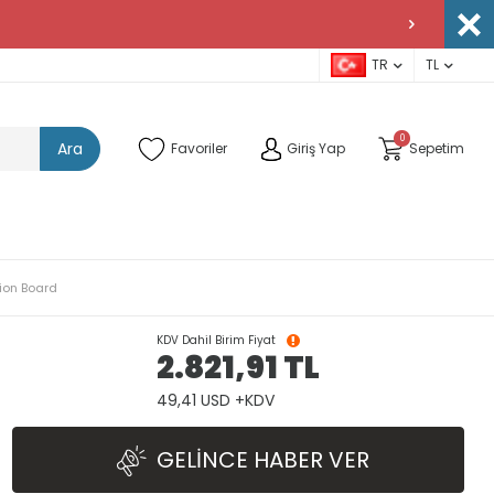
TR
TL
0
Ara
Favoriler
Giriş Yap
Sepetim
ion Board
KDV Dahil Birim Fiyat
2.821,91
TL
49,41 USD +KDV
GELINCE HABER VER