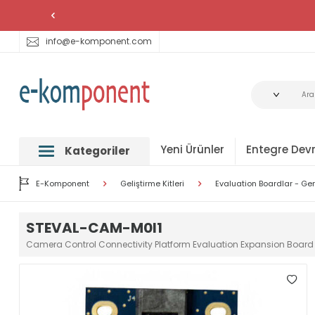
info@e-komponent.com
Yeni Ürünler
Entegre Devr
Kategoriler
E-Komponent
Geliştirme Kitleri
Evaluation Boardlar - Gen
STEVAL-CAM-M0I1
Camera Control Connectivity Platform Evaluation Expansion Board