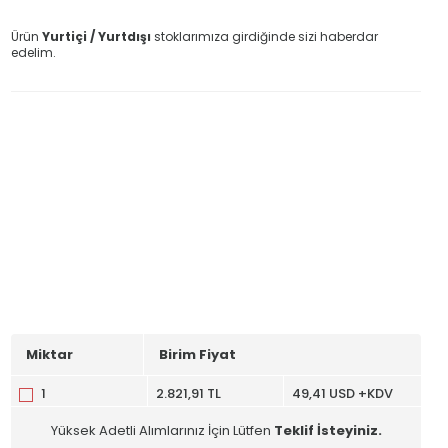
Ürün
Yurtiçi / Yurtdışı
stoklarımıza girdiğinde sizi haberdar
edelim.
Miktar
Birim Fiyat
1
2.821,91 TL
49,41 USD +KDV
Yüksek Adetli Alımlarınız İçin Lütfen
Teklif İsteyiniz.