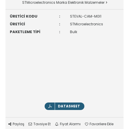
STMicroelectronics Marka Elektronik Malzemeler
ÜRETİCİ KODU
:
STEVAL-CAM-M0I1
ÜRETİCİ
:
STMicroelectronics
PAKETLEME TİPİ
:
Bulk
DATASHEET
Paylaş
Tavsiye Et
Fiyat Alarmı
Favorilere Ekle