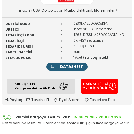
Innodisk USA Corporation Marka Elektronik Malzemeler
ÜRETİCİ KODU
:
DESSL-A28DK1GCADFA
ÜRETİCİ
:
Innodisk USA Corporation
TEDARİKÇİ KODU
:
4265-DESSL-A28DK1GCADFA-ND
TEDARİKÇİ
:
Digi-KEY Electronics
TEDARİK SÜRESİ
:
7 - 10 İş Günü
PAKETLEME TİPİ
:
Bulk
STOK DURUMU
:
1 Adet (
Yurt Dışı Stok!
)
DATASHEET
Yurt Dışından
TESLİMAT SÜRESİ
Kargo ve Gümrük Dahil
7 - 10 İŞ GÜNÜ
Paylaş
Tavsiye Et
Fiyat Alarmı
Favorilere Ekle
Tahmini Kargoya Teslim Tarihi:
15.08.2026 - 20.08.2026
Hafta sonu ve resmi tatil tarihlerinde, sonraki ilk iş gününde kargoya verilir.