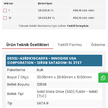
Miktar
Birim Fiyat
1
28.325,91 TL
496,18 USD +KDV
10
26.042,84 TL
456,19 USD +KDV
Yüksek Adetli Alımlarınız İçin Lütfen
Teklif İsteyiniz.
Ürün Teknik Özellikleri
Teklif Formu
Ödeme S
W
h
t
a
p
p
D
e
s
e
H
a
t
t
DESSL-A28DK1GCADFA - INNODISK USA
CORPORATION - 128GB SATADOM-SL 3TE7
Paketleme
Bulk
Boyut / Ölçü
33.06mm x 29.60mm x 10.50mm
Bellek Boyutu
128GB
Solid State Drive (SSD) FLASH - NAND
Bellek Tipi
(TLC)
Tip
SATA III