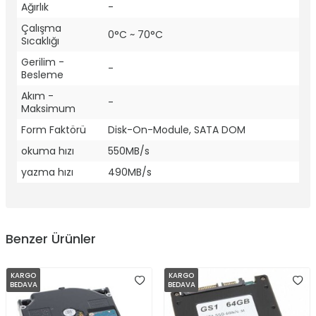
Ağırlık
-
Çalışma
0°C ~ 70°C
Sıcaklığı
Gerilim -
-
Besleme
Akım -
-
Maksimum
Form Faktörü
Disk-On-Module, SATA DOM
okuma hızı
550MB/s
yazma hızı
490MB/s
Benzer Ürünler
KARGO
KARGO
BEDAVA
BEDAVA