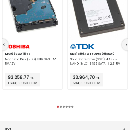
MG09SCA18TE
SDE1B064GTFDWB00ESA0
Magnetic Disk (HDD) 18TB SAS 3.5"
Solid State Drive (SSD) FLASH -
5V, 12V
NAND (MLC) 64GB SATA III 2.5" 5V
93.258,77
33.964,70
TL
TL
1.633,59 USD +KDV
594,95 USD +KDV
ÜYE