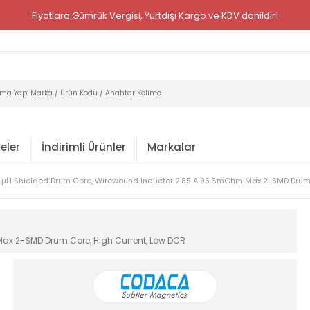
Fiyatlara Gümrük Vergisi, Yurtdışı Kargo ve KDV dahildir!
eler
İndirimli Ürünler
Markalar
 µH Shielded Drum Core, Wirewound Inductor 2.85 A 95.6mOhm Max 2-SMD Drum 
ax 2-SMD Drum Core, High Current, Low DCR