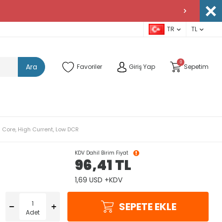
TR
TL
0
Ara
Favoriler
Giriş Yap
Sepetim
Core, High Current, Low DCR
KDV Dahil Birim Fiyat
96,41
TL
1,69 USD +KDV
SEPETE EKLE
Adet