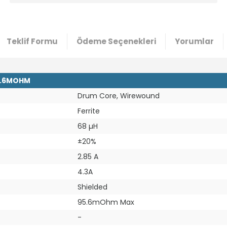
Teklif Formu
Ödeme Seçenekleri
Yorumlar
95.6MOHM
Drum Core, Wirewound
Ferrite
68 µH
±20%
2.85 A
4.3A
Shielded
95.6mOhm Max
-