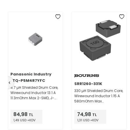
Panasonic Industry
ETQ-P5M4R7YFC
SRR1260-331K
4.7 µH Shielded Drum Core,
330 µH Shielded Drum Core,
Wirewound Inductor 13.1 A
Wirewound Inductor 1.15 A
11.3mOhm Max 2-SMD, J-
580mOhm Max
Lead
Nonstandard
84,98
74,98
TL
TL
1,49 USD +KDV
1,31 USD +KDV