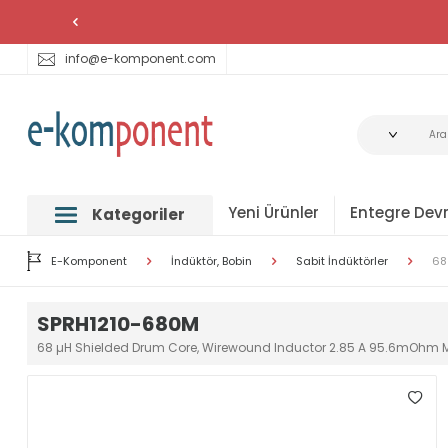
info@e-komponent.com
Yeni Ürünler
Entegre Devr
Kategoriler
E-Komponent
İndüktör, Bobin
Sabit İndüktörler
68
SPRH1210-680M
68 µH Shielded Drum Core, Wirewound Inductor 2.85 A 95.6mOhm M