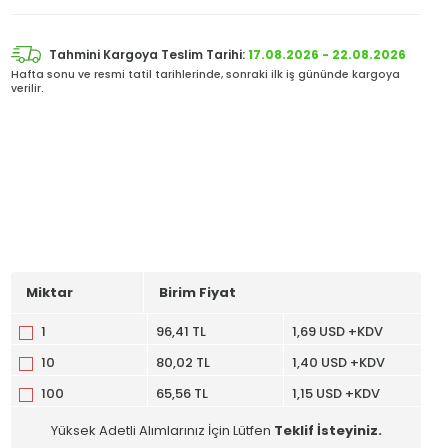
Tahmini Kargoya Teslim Tarihi:
17.08.2026 - 22.08.2026
Hafta sonu ve resmi tatil tarihlerinde, sonraki ilk iş gününde kargoya
verilir.
Miktar
Birim Fiyat
1
96,41 TL
1,69 USD +KDV
10
80,02 TL
1,40 USD +KDV
100
65,56 TL
1,15 USD +KDV
Yüksek Adetli Alımlarınız İçin Lütfen
Teklif İsteyiniz.