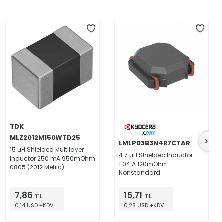
TDK
MLZ2012M150WTD25
LMLP03B3N4R7CTAR
15 µH Shielded Multilayer
4.7 µH Shielded Inductor
Inductor 250 mA 950mOhm
1.04 A 120mOhm
0805 (2012 Metric)
Nonstandard
7,86
15,71
TL
TL
0,14 USD +KDV
0,28 USD +KDV