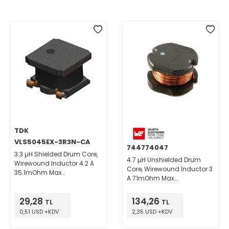
TDK
VLS5045EX-3R3N-CA
744774047
3.3 µH Shielded Drum Core,
4.7 µH Unshielded Drum
Wirewound Inductor 4.2 A
Core, Wirewound Inductor 3
35.1mOhm Max
A 71mOhm Max
Nonstandard
Nonstandard
29,28
134,26
TL
TL
0,51 USD +KDV
2,35 USD +KDV