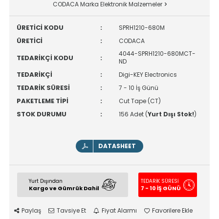
CODACA Marka Elektronik Malzemeler
ÜRETİCİ KODU
:
SPRH1210-680M
ÜRETİCİ
:
CODACA
4044-SPRH1210-680MCT-
TEDARİKÇİ KODU
:
ND
TEDARİKÇİ
:
Digi-KEY Electronics
TEDARİK SÜRESİ
:
7 - 10 İş Günü
PAKETLEME TİPİ
:
Cut Tape (CT)
STOK DURUMU
:
156 Adet (
Yurt Dışı Stok!
)
DATASHEET
Yurt Dışından
TEDARİK SÜRESİ
Kargo ve Gümrük Dahil
7 - 10 İŞ GÜNÜ
Paylaş
Tavsiye Et
Fiyat Alarmı
Favorilere Ekle