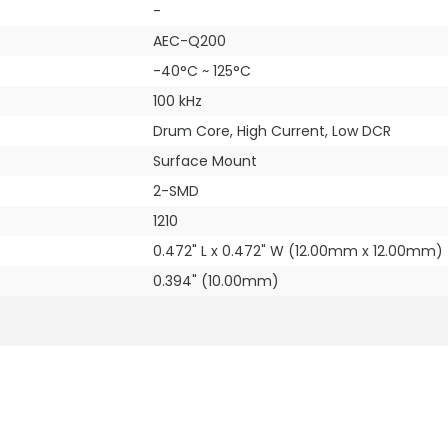
-
AEC-Q200
-40°C ~ 125°C
100 kHz
Drum Core, High Current, Low DCR
Surface Mount
2-SMD
1210
0.472" L x 0.472" W (12.00mm x 12.00mm)
0.394" (10.00mm)