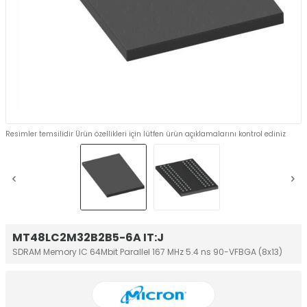
Resimler temsilidir Ürün özellikleri için lütfen ürün açıklamalarını kontrol ediniz
MT48LC2M32B2B5-6A IT:J
SDRAM Memory IC 64Mbit Parallel 167 MHz 5.4 ns 90-VFBGA (8x13)