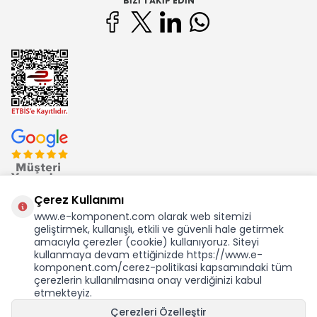
BIZI TAKIP EDIN
Çerez Kullanımı
www.e-komponent.com olarak web sitemizi
geliştirmek, kullanışlı, etkili ve güvenli hale getirmek
Ekom Elk. Elektronik San. ve Tic. A.Ş.'nin Tescilli Bir Markasıdır
amacıyla çerezler (cookie) kullanıyoruz. Siteyi
kullanmaya devam ettiğinizde https://www.e-
komponent.com/cerez-politikasi kapsamındaki tüm
çerezlerin kullanılmasına onay verdiğinizi kabul
etmekteyiz.
Çerezleri Özelleştir