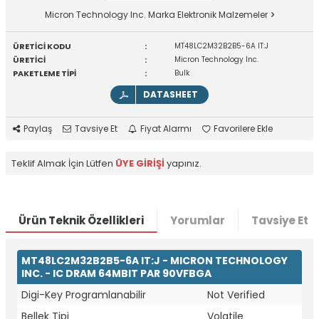
Micron Technology Inc. Marka Elektronik Malzemeler
ÜRETİCİ KODU
:
MT48LC2M32B2B5-6A IT:J
ÜRETİCİ
:
Micron Technology Inc.
PAKETLEME TİPİ
:
Bulk
DATASHEET
Paylaş
Tavsiye Et
Fiyat Alarmı
Favorilere Ekle
Teklif Almak İçin Lütfen
ÜYE GİRİŞİ
yapınız.
Ürün Teknik Özellikleri
Yorumlar
Tavsiye Et
MT48LC2M32B2B5-6A IT:J - MICRON TECHNOLOGY
INC. - IC DRAM 64MBIT PAR 90VFBGA
Digi-Key Programlanabilir
Not Verified
Bellek Tipi
Volatile