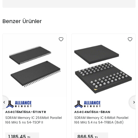
Benzer Ürünler
AS4C16M16SA-6TINTR
AS4C4M16SA-6BAN
SDRAM Memory IC 256Mbit Parallel
SDRAM Memory IC 64Mbit Parallel
166 MHz 5 ns 54-TSOP II
166 MHz 5.4 ns 54-TFBGA (8x8)
1.185,45
866,55
TL
TL