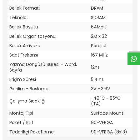
Bellek Formatı
DRAM
Teknoloji
SDRAM
Bellek Boyutu
64Mbit
W
h
t
a
p
p
D
e
s
e
H
a
t
t
Bellek Organizasyonu
2M x 32
Bellek Arayüzü
Parallel
Saat Frekansı
167 MHz
Yazma Döngüsü Süresi - Word,
12ns
Sayfa
Erişim Süresi
5.4 ns
Gerilim - Besleme
3V ~ 3.6V
-40°C ~ 85°C
Çalışma Sıcaklığı
(TA)
Montaj Tipi
Surface Mount
Paket / Kılıf
90-VFBGA
Tedarikçi Paketleme
90-VFBGA (8x13)