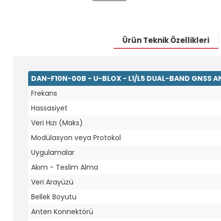
Ürün Teknik Özellikleri
DAN-F10N-00B - U-BLOX - L1/L5 DUAL-BAND GNSS 
Frekans
Hassasiyet
Veri Hızı (Maks)
Modülasyon veya Protokol
Uygulamalar
Akım - Teslim Alma
Veri Arayüzü
Bellek Boyutu
Anten Konnektörü