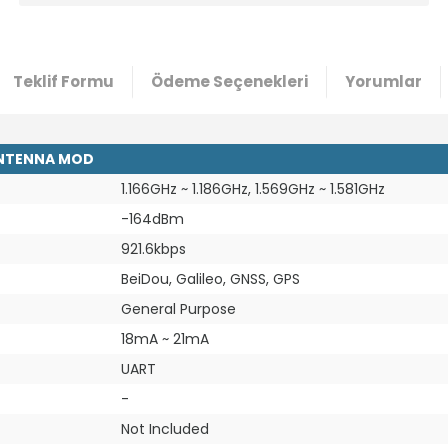
Teklif Formu
Ödeme Seçenekleri
Yorumlar
ANTENNA MOD
1.166GHz ~ 1.186GHz, 1.569GHz ~ 1.581GHz
-164dBm
921.6kbps
BeiDou, Galileo, GNSS, GPS
General Purpose
18mA ~ 21mA
UART
-
Not Included