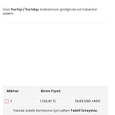
Ürün
Yurtiçi / Yurtdışı
stoklarımıza girdiğinde sizi haberdar
edelim.
Miktar
Birim Fiyat
1
1.132,61 TL
19,83 USD +KDV
Yüksek Adetli Alımlarınız İçin Lütfen
Teklif İsteyiniz.