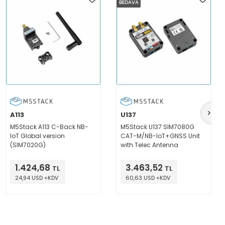
BEDAVA
A113
U137
M5Stack A113 C-Back NB-
M5Stack U137 SIM7080G
loT Global version
CAT-M/NB-IoT+GNSS Unit
(SIM7020G)
with Telec Antenna
1.424,68
3.463,52
TL
TL
24,94 USD +KDV
60,63 USD +KDV