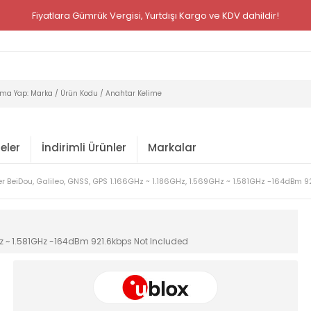
Fiyatlara Gümrük Vergisi, Yurtdışı Kargo ve KDV dahildir!
eler
İndirimli Ürünler
Markalar
er BeiDou, Galileo, GNSS, GPS 1.166GHz ~ 1.186GHz, 1.569GHz ~ 1.581GHz -164dBm 
GHz ~ 1.581GHz -164dBm 921.6kbps Not Included