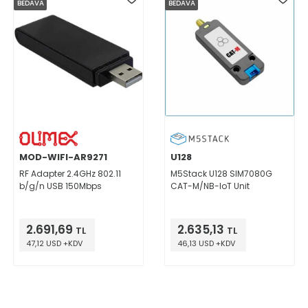
BEDAVA
BEDAVA
MOD-WIFI-AR9271
U128
RF Adapter 2.4GHz 802.11
M5Stack U128 SIM7080G
b/g/n USB 150Mbps
CAT-M/NB-IoT Unit
2.691,69
2.635,13
TL
TL
47,12 USD +KDV
46,13 USD +KDV