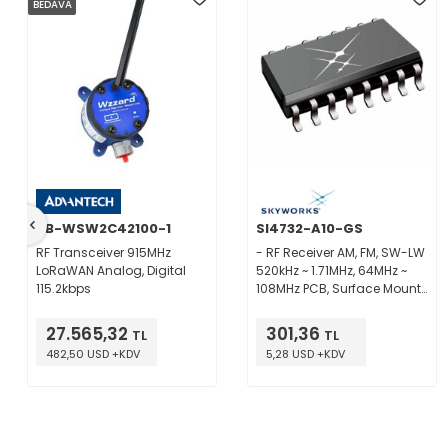
BEDAVA
BB-WSW2C42100-1
SI4732-A10-GS
RF Transceiver 915MHz
- RF Receiver AM, FM, SW-LW
LoRaWAN Analog, Digital
520kHz ~ 1.71MHz, 64MHz ~
115.2kbps
108MHz PCB, Surface Mount
16-SOIC
27.565,32
301,36
TL
TL
482,50 USD +KDV
5,28 USD +KDV