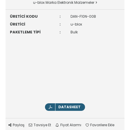
u-blox Marka Elektronik Malzemeler
ÜRETİCİ KODU
:
DAN-F10N-00B
ÜRETİCİ
:
u-blox
PAKETLEME TİPİ
:
Bulk
DATASHEET
Paylaş
Tavsiye Et
Fiyat Alarmı
Favorilere Ekle