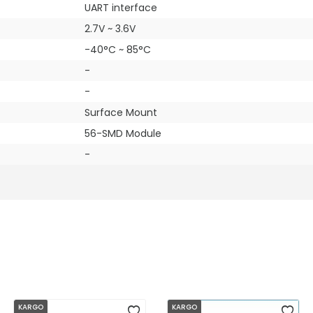
UART interface
2.7V ~ 3.6V
-40°C ~ 85°C
-
-
Surface Mount
56-SMD Module
-
KARGO
KARGO