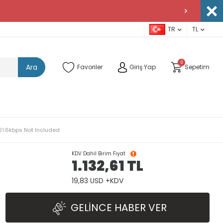
TR
TL
0
Ara
Favoriler
Giriş Yap
Sepetim
921.6kbps Not Included
KDV Dahil Birim Fiyat
1.132,61
TL
19,83 USD +KDV
GELINCE HABER VER