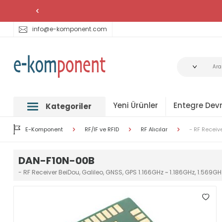
info@e-komponent.com
Yeni Ürünler
Entegre Devr
Kategoriler
E-Komponent
RF/IF ve RFID
RF Alıcılar
- RF Receiv
DAN-F10N-00B
- RF Receiver BeiDou, Galileo, GNSS, GPS 1.166GHz ~ 1.186GHz, 1.569