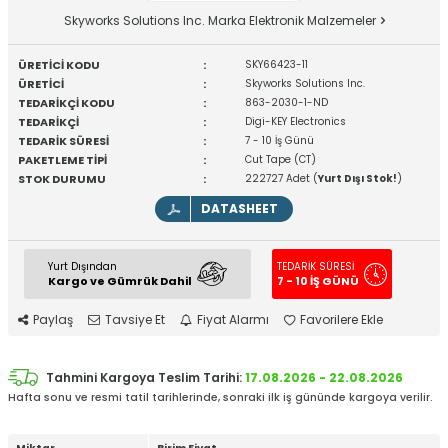
Skyworks Solutions Inc. Marka Elektronik Malzemeler
ÜRETİCİ KODU
:
SKY66423-11
ÜRETİCİ
:
Skyworks Solutions Inc.
TEDARİKÇİ KODU
:
863-2030-1-ND
TEDARİKÇİ
:
Digi-KEY Electronics
TEDARİK SÜRESİ
:
7 - 10 İş Günü
PAKETLEME TİPİ
:
Cut Tape (CT)
STOK DURUMU
:
222727 Adet (
Yurt Dışı Stok!
)
DATASHEET
Yurt Dışından
TEDARİK SÜRESİ
Kargo ve Gümrük Dahil
7 - 10 İŞ GÜNÜ
Paylaş
Tavsiye Et
Fiyat Alarmı
Favorilere Ekle
Tahmini Kargoya Teslim Tarihi:
17.08.2026 - 22.08.2026
Hafta sonu ve resmi tatil tarihlerinde, sonraki ilk iş gününde kargoya verilir.