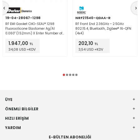
19-04-28067-1298
NRF21540-QDAA-R
RF EMI Gasket CHO-SEAL® 1298
RF Front End 2.36GHz ~ 2.5GHz
Fluorosilicone Elastomer Ag/Al
802.15.4, Bluetooth, Zigbee® 16-QFN
0.060" (1.52mm) X Enter Number of
(4x4)
Feet in Order Quantity X
1.947,00
202,10
TL
TL
34,08 USD +KDV
3,54 USD +KDV
ÜYE
ÖNEMLI BILGILER
HIZLI ERIŞIM
YARDIM
E-BÜLTEN ABONELIĞI