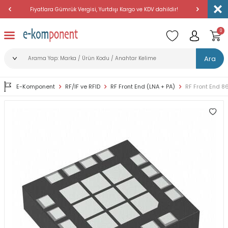
Fiyatlara Gümrük Vergisi, Yurtdışı Kargo ve KDV dahildir!
Amerika'dan 
0
Ara
E-Komponent
RF/IF ve RFID
RF Front End (LNA + PA)
RF Front End 