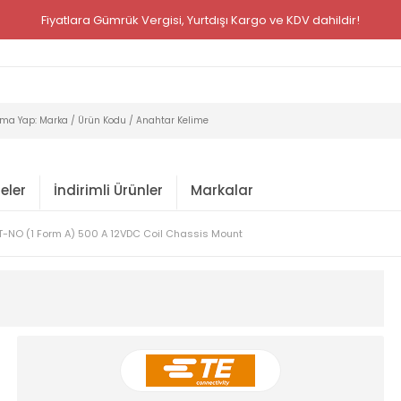
Fiyatlara Gümrük Vergisi, Yurtdışı Kargo ve KDV dahildir!
eler
İndirimli Ürünler
Markalar
T-NO (1 Form A) 500 A 12VDC Coil Chassis Mount