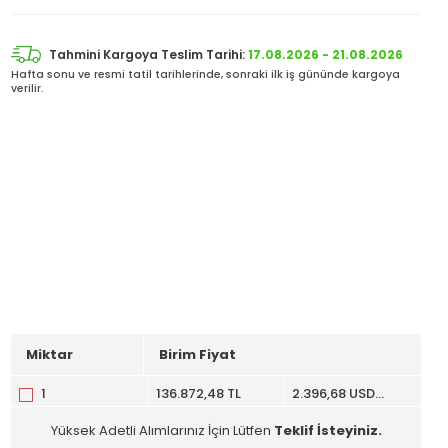
Tahmini Kargoya Teslim Tarihi:
17.08.2026 - 21.08.2026
Hafta sonu ve resmi tatil tarihlerinde, sonraki ilk iş gününde kargoya
verilir.
Miktar
Birim Fiyat
1
136.872,48 TL
2.396,68 USD
+KDV
Yüksek Adetli Alımlarınız İçin Lütfen
Teklif İsteyiniz.