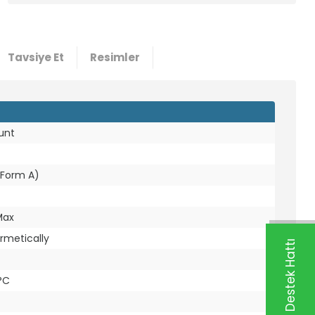
Tavsiye Et
Resimler
unt
 Form A)
Max
rmetically
Whatsapp Destek Hattı
°C