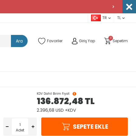
TR
TL
0
Ara
Favoriler
Giriş Yap
Sepetim
KDV Dahil Birim Fiyat
136.872,48
TL
2.396,68 USD +KDV
SEPETE EKLE
Adet