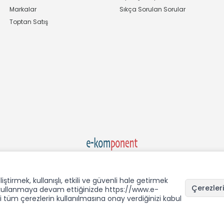
Markalar
Sıkça Sorulan Sorular
Toptan Satış
Ekom Elk. Elektronik San. ve Tic. A.Ş.'nin Tescilli Bir Markasıdır
rmek, kullanışlı, etkili ve güvenli hale getirmek
Çerezleri
i kullanmaya devam ettiğinizde https://www.e-
üm çerezlerin kullanılmasına onay verdiğinizi kabul
T
-Soft
E-Ticaret
Sistemleriyle Hazırlanmıştır.