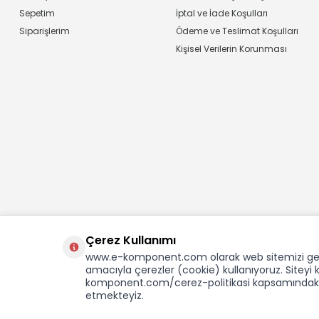
Sepetim
İptal ve İade Koşulları
Siparişlerim
Ödeme ve Teslimat Koşulları
Kişisel Verilerin Korunması
Çerez Kullanımı
www.e-komponent.com olarak web sitemizi gelişti
amacıyla çerezler (cookie) kullanıyoruz. Sitey
komponent.com/cerez-politikasi kapsamındaki t
etmekteyiz.