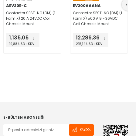
AEV20E-C
EV200AAANA
Contactor SPST-NO (DM) (1
Contactor SPST-NO (DM) (1
Form X) 20 A 24VDC Coil
Form X) 500 A 9 ~ 36VDC
Chassis Mount
Coil Chassis Mount
1.135,05
12.286,36
TL
TL
19,88 USD +KDV
215,14 USD +KDV
E-BÜLTEN ABONELIĞI
KAYDOL