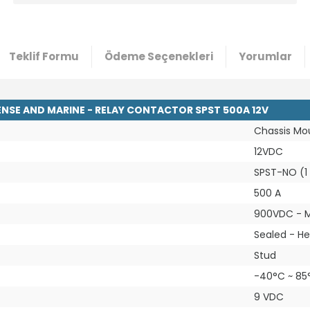
Teklif Formu
Ödeme Seçenekleri
Yorumlar
NSE AND MARINE - RELAY CONTACTOR SPST 500A 12V
Chassis Mo
12VDC
SPST-NO (1
500 A
900VDC - 
Sealed - He
Stud
-40°C ~ 85
9 VDC