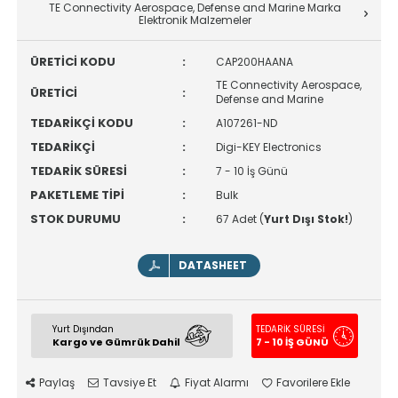
TE Connectivity Aerospace, Defense and Marine Marka
Elektronik Malzemeler
ÜRETİCİ KODU
:
CAP200HAANA
TE Connectivity Aerospace,
ÜRETİCİ
:
Defense and Marine
TEDARİKÇİ KODU
:
A107261-ND
TEDARİKÇİ
:
Digi-KEY Electronics
TEDARİK SÜRESİ
:
7 - 10 İş Günü
PAKETLEME TİPİ
:
Bulk
STOK DURUMU
:
67 Adet (
Yurt Dışı Stok!
)
DATASHEET
Yurt Dışından
TEDARİK SÜRESİ
Kargo ve Gümrük Dahil
7 - 10 İŞ GÜNÜ
Paylaş
Tavsiye Et
Fiyat Alarmı
Favorilere Ekle