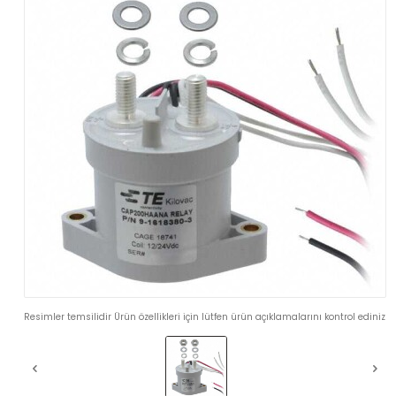
Resimler temsilidir Ürün özellikleri için lütfen ürün açıklamalarını kontrol ediniz