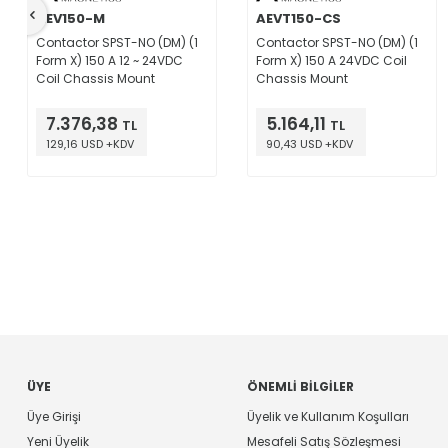
AEV150-M
AEVT150-CS
Contactor SPST-NO (DM) (1
Contactor SPST-NO (DM) (1
Form X) 150 A 12 ~ 24VDC
Form X) 150 A 24VDC Coil
Coil Chassis Mount
Chassis Mount
7.376,38
5.164,11
TL
TL
129,16 USD +KDV
90,43 USD +KDV
ÜYE
ÖNEMLI BILGILER
Üye Girişi
Üyelik ve Kullanım Koşulları
Yeni Üyelik
Mesafeli Satış Sözleşmesi