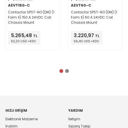
AEVT150-C
AEVT60-C
Contactor SPST-NO (DM) (1
Contactor SPST-NO (DM) (1
Form X) 150 A 24VDC Coil
Form X) 60 A 24VDC Coil
Chassis Mount
Chassis Mount
5.265,48
3.220,97
TL
TL
92,20 USD +KDV
56,40 USD +KDV
HIZLI ERIŞIM
YARDIM
Elektronik Malzeme
İletişim
İndirim
Sipariş Takip