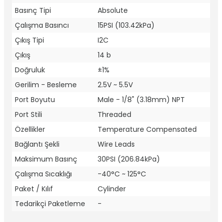
Basınç Tipi
Absolute
Çalışma Basıncı
15PSI (103.42kPa)
Çıkış Tipi
I2C
Çıkış
14 b
Doğruluk
±1%
Gerilim - Besleme
2.5V ~ 5.5V
Port Boyutu
Male - 1/8" (3.18mm) NPT
Port Stili
Threaded
Özellikler
Temperature Compensated
Bağlantı Şekli
Wire Leads
Maksimum Basınç
30PSI (206.84kPa)
Çalışma Sıcaklığı
-40°C ~ 125°C
Paket / Kılıf
Cylinder
Tedarikçi Paketleme
-