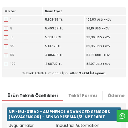
Miktar
Birim Fiyat
1
5.929,38 TL
103,83 USD +KDV
5
5.493,57 TL
96,19 USD +KDV
10
5.331,69 TL
93,36 USD +KDV
25
5.137,21 TL
89,95 USD +KDV
50
4.803,98 TL
84,12 USD +KDV
100
4.687,17 TL
82,07 USD +KDV
Yüksek Adetli Alımlarınız İçin Lütfen
Teklif İsteyiniz.
W
h
t
a
p
p
D
e
s
e
H
a
t
t
Ürün Teknik Özellikleri
Teklif Formu
Ödeme S
NPI-19J-015A2 - AMPHENOL ADVANCED SENSORS
(NOVASENSOR) - SENSOR 15PSIA 1/8"NPT 14BIT
Uygulamalar
Industrial Automation