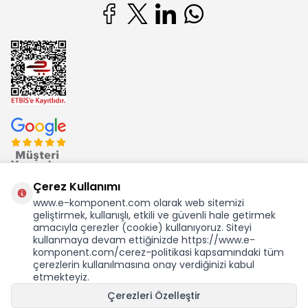
Çerez Kullanımı
www.e-komponent.com olarak web sitemizi
geliştirmek, kullanışlı, etkili ve güvenli hale getirmek
Ekom Elk. Elektronik San. ve Tic. A.Ş.'nin Tescilli Bir Markasıdır
amacıyla çerezler (cookie) kullanıyoruz. Siteyi
kullanmaya devam ettiğinizde https://www.e-
komponent.com/cerez-politikasi kapsamındaki tüm
çerezlerin kullanılmasına onay verdiğinizi kabul
etmekteyiz.
KDV Dahil Birim Fiyat
Çerezleri Özelleştir
5.929,38
TL