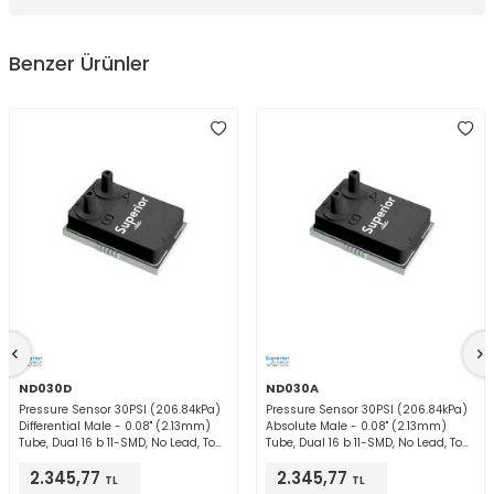
Benzer Ürünler
ND030D
ND030A
Pressure Sensor 30PSI (206.84kPa)
Pressure Sensor 30PSI (206.84kPa)
Differential Male - 0.08" (2.13mm)
Absolute Male - 0.08" (2.13mm)
Tube, Dual 16 b 11-SMD, No Lead, Top
Tube, Dual 16 b 11-SMD, No Lead, Top
Port
Port
2.345,77
2.345,77
TL
TL