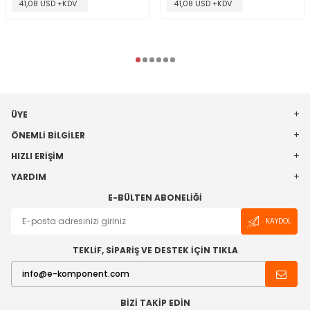
41,08 USD +KDV
41,08 USD +KDV
ÜYE
ÖNEMLI BILGILER
HIZLI ERIŞIM
YARDIM
E-BÜLTEN ABONELIĞI
KAYDOL
TEKLİF, SİPARİŞ VE DESTEK İÇİN TIKLA
BIZI TAKIP EDIN