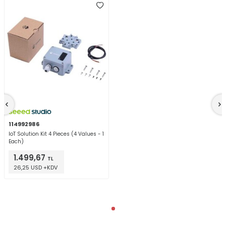
114992986
IoT Solution Kit 4 Pieces (4 Values - 1
Each)
1.499,67
TL
26,25 USD +KDV