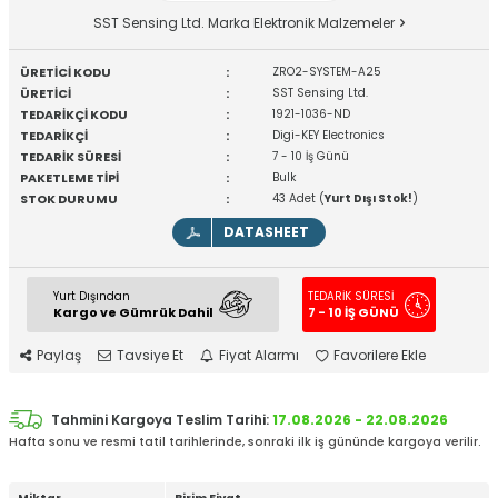
SST Sensing Ltd. Marka Elektronik Malzemeler
ÜRETİCİ KODU
:
ZRO2-SYSTEM-A25
ÜRETİCİ
:
SST Sensing Ltd.
TEDARİKÇİ KODU
:
1921-1036-ND
TEDARİKÇİ
:
Digi-KEY Electronics
TEDARİK SÜRESİ
:
7 - 10 İş Günü
PAKETLEME TİPİ
:
Bulk
STOK DURUMU
:
43 Adet (
Yurt Dışı Stok!
)
DATASHEET
Yurt Dışından
TEDARİK SÜRESİ
Kargo ve Gümrük Dahil
7 - 10 İŞ GÜNÜ
Paylaş
Tavsiye Et
Fiyat Alarmı
Favorilere Ekle
Tahmini Kargoya Teslim Tarihi:
17.08.2026 - 22.08.2026
Hafta sonu ve resmi tatil tarihlerinde, sonraki ilk iş gününde kargoya verilir.