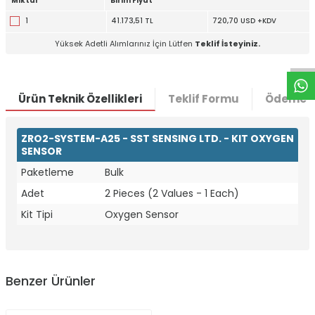
Miktar
Birim Fiyat
W
h
t
a
p
p
D
e
s
e
H
a
t
t
1
41.173,51 TL
720,70 USD +KDV
Yüksek Adetli Alımlarınız İçin Lütfen
Teklif İsteyiniz.
Ürün Teknik Özellikleri
Teklif Formu
Ödeme S
ZRO2-SYSTEM-A25 - SST SENSING LTD. - KIT OXYGEN
SENSOR
Paketleme
Bulk
Adet
2 Pieces (2 Values - 1 Each)
Kit Tipi
Oxygen Sensor
Benzer Ürünler