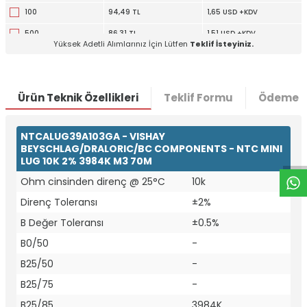
100
94,49 TL
1,65 USD +KDV
500
86,31 TL
1,51 USD +KDV
Yüksek Adetli Alımlarınız İçin Lütfen
Teklif İsteyiniz.
1000
83,26 TL
1,46 USD +KDV
5000
77,14 TL
1,35 USD +KDV
Ürün Teknik Özellikleri
Teklif Formu
Ödeme S
W
h
t
a
p
p
D
e
s
e
H
a
t
t
NTCALUG39A103GA - VISHAY
BEYSCHLAG/DRALORIC/BC COMPONENTS - NTC MINI
LUG 10K 2% 3984K M3 70M
Ohm cinsinden direnç @ 25°C
10k
Direnç Toleransı
±2%
B Değer Toleransı
±0.5%
B0/50
-
B25/50
-
B25/75
-
B25/85
3984K