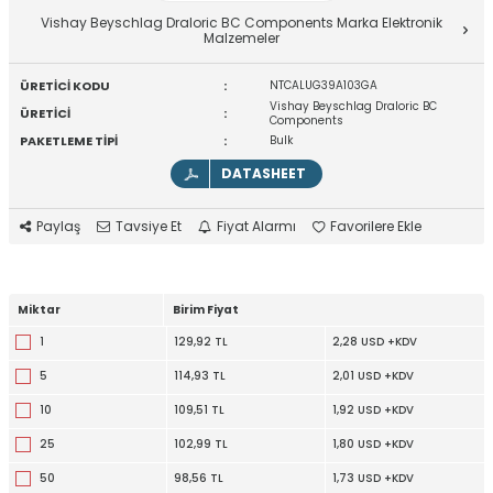
Vishay Beyschlag Draloric BC Components Marka Elektronik
Malzemeler
ÜRETİCİ KODU
:
NTCALUG39A103GA
Vishay Beyschlag Draloric BC
ÜRETİCİ
:
Components
PAKETLEME TİPİ
:
Bulk
DATASHEET
Paylaş
Tavsiye Et
Fiyat Alarmı
Favorilere Ekle
Miktar
Birim Fiyat
1
129,92 TL
2,28 USD +KDV
5
114,93 TL
2,01 USD +KDV
10
109,51 TL
1,92 USD +KDV
25
102,99 TL
1,80 USD +KDV
50
98,56 TL
1,73 USD +KDV