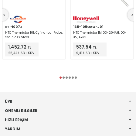
ETP10074
135-105QAG-J01
NTC Thermistor 10k Cylindrical Probe,
NTC Thermistor 1M DO-204AH, DO-
Stainless Steel
35, Axial
1.452,72
537,54
TL
TL
25,44 USD +KDV
9,41 USD +KDV
ÜYE
ÖNEMLI BILGILER
HIZLI ERIŞIM
YARDIM