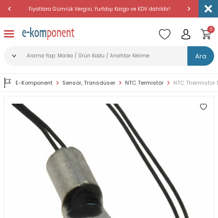
Fiyatlara Gümrük Vergisi, Yurtdışı Kargo ve KDV dahildir!
Amerika'dan 
0
Ara
E-Komponent
Sensör, Transdüser
NTC Termistör
NTC Thermistor 