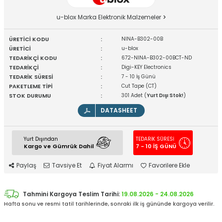
u-blox Marka Elektronik Malzemeler
ÜRETİCİ KODU
:
NINA-B302-00B
ÜRETİCİ
:
u-blox
TEDARİKÇİ KODU
:
672-NINA-B302-00BCT-ND
TEDARİKÇİ
:
Digi-KEY Electronics
TEDARİK SÜRESİ
:
7 - 10 İş Günü
PAKETLEME TİPİ
:
Cut Tape (CT)
STOK DURUMU
:
301 Adet (
Yurt Dışı Stok!
)
DATASHEET
Yurt Dışından
TEDARİK SÜRESİ
Kargo ve Gümrük Dahil
7 - 10 İŞ GÜNÜ
Paylaş
Tavsiye Et
Fiyat Alarmı
Favorilere Ekle
Tahmini Kargoya Teslim Tarihi:
19.08.2026 - 24.08.2026
Hafta sonu ve resmi tatil tarihlerinde, sonraki ilk iş gününde kargoya verilir.