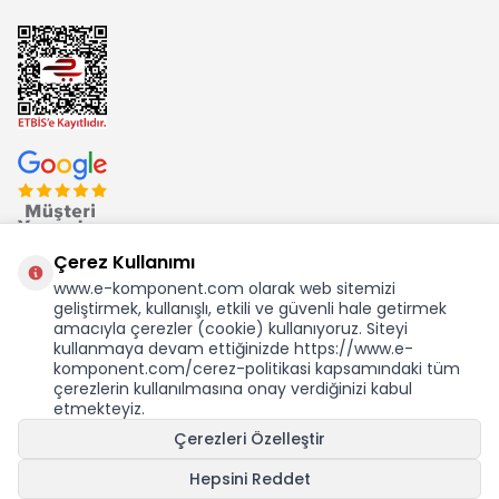
Çerez Kullanımı
www.e-komponent.com olarak web sitemizi
geliştirmek, kullanışlı, etkili ve güvenli hale getirmek
Ekom Elk. Elektronik San. ve Tic. A.Ş.'nin Tescilli Bir Markasıdır
amacıyla çerezler (cookie) kullanıyoruz. Siteyi
kullanmaya devam ettiğinizde https://www.e-
komponent.com/cerez-politikasi kapsamındaki tüm
çerezlerin kullanılmasına onay verdiğinizi kabul
etmekteyiz.
KDV Dahil Birim Fiyat
Çerezleri Özelleştir
675,56
TL
11,83 USD +KDV
Hepsini Reddet