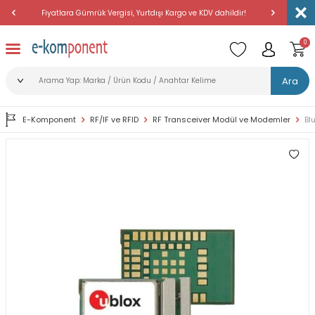
Fiyatlara Gümrük Vergisi, Yurtdışı Kargo ve KDV dahildir!
Amerika'dan 
0
Ara
E-Komponent
RF/IF ve RFID
RF Transceiver Modül ve Modemler
Bl