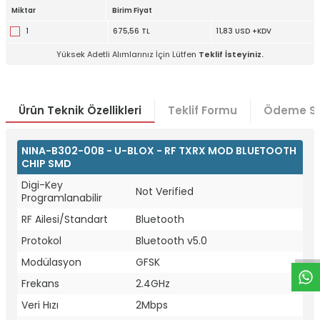
Miktar
Birim Fiyat
1
675,56 TL
11,83 USD +KDV
Yüksek Adetli Alımlarınız İçin Lütfen
Teklif İsteyiniz.
Ürün Teknik Özellikleri
Teklif Formu
Ödeme Se
NINA-B302-00B - U-BLOX - RF TXRX MOD BLUETOOTH
CHIP SMD
Digi-Key
Not Verified
Programlanabilir
W
h
t
a
p
p
D
e
s
e
H
a
t
t
RF Ailesi/Standart
Bluetooth
Protokol
Bluetooth v5.0
Modülasyon
GFSK
Frekans
2.4GHz
Veri Hızı
2Mbps