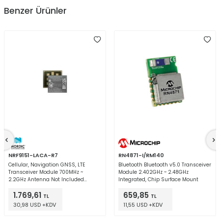
Benzer Ürünler
NRF9151-LACA-R7
RN4871-I/RM140
Cellular, Navigation GNSS, LTE
Bluetooth Bluetooth v5.0 Transceiver
Transceiver Module 700MHz ~
Module 2.402GHz ~ 2.48GHz
2.2GHz Antenna Not Included
Integrated, Chip Surface Mount
Surface Mount
1.769,61
659,85
TL
TL
30,98 USD +KDV
11,55 USD +KDV