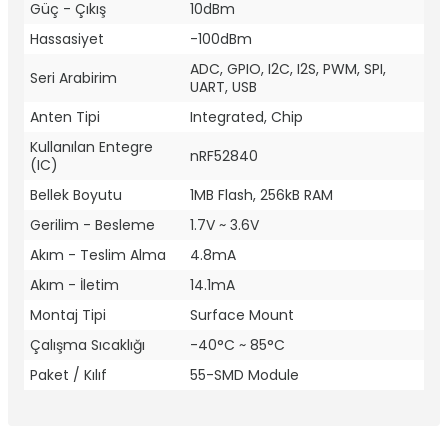
Güç - Çıkış
10dBm
Hassasiyet
-100dBm
ADC, GPIO, I2C, I2S, PWM, SPI,
Seri Arabirim
UART, USB
Anten Tipi
Integrated, Chip
Kullanılan Entegre
nRF52840
(IC)
Bellek Boyutu
1MB Flash, 256kB RAM
Gerilim - Besleme
1.7V ~ 3.6V
Akım - Teslim Alma
4.8mA
Akım - İletim
14.1mA
Montaj Tipi
Surface Mount
Çalışma Sıcaklığı
-40°C ~ 85°C
Paket / Kılıf
55-SMD Module