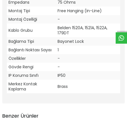
Empedans
75 Ohms
W
h
t
a
p
p
D
e
s
e
H
a
t
t
Montaj Tipi
Free Hanging (In-Line)
Montaj Özelliği
-
Belden 1520A, 1521A, 1522A,
Kablo Grubu
179DT
Bağlama Tipi
Bayonet Lock
Bağlantı Noktası Sayısı
1
Özellikler
-
Gövde Rengi
-
IP Koruma Sınıfı
IP50
Merkez Kontak
Brass
Kaplama
Benzer Ürünler