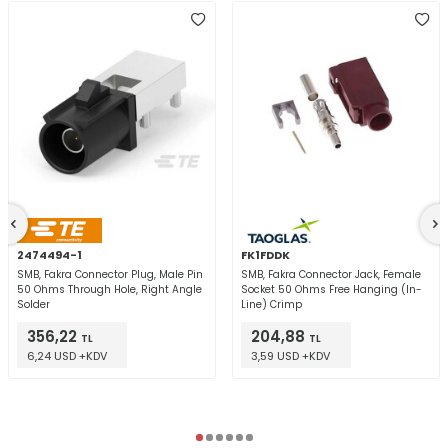
2474494-1
FK1FDDK
SMB, Fakra Connector Plug, Male Pin
SMB, Fakra Connector Jack, Female
50 Ohms Through Hole, Right Angle
Socket 50 Ohms Free Hanging (In-
Solder
Line) Crimp
356,22
204,88
TL
TL
6,24 USD +KDV
3,59 USD +KDV