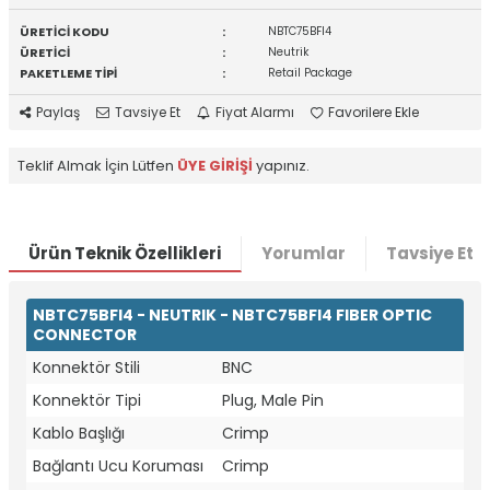
ÜRETİCİ KODU
:
NBTC75BFI4
ÜRETİCİ
:
Neutrik
PAKETLEME TİPİ
:
Retail Package
Paylaş
Tavsiye Et
Fiyat Alarmı
Favorilere Ekle
Teklif Almak İçin Lütfen
ÜYE GİRİŞİ
yapınız.
Ürün Teknik Özellikleri
Yorumlar
Tavsiye Et
NBTC75BFI4 - NEUTRIK - NBTC75BFI4 FIBER OPTIC
CONNECTOR
Konnektör Stili
BNC
Konnektör Tipi
Plug, Male Pin
Kablo Başlığı
Crimp
Bağlantı Ucu Koruması
Crimp