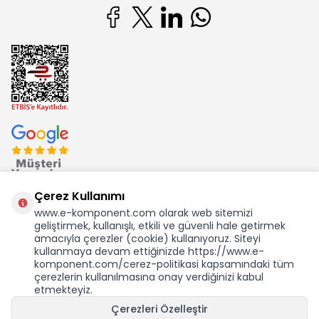
Çerez Kullanımı
www.e-komponent.com olarak web sitemizi
geliştirmek, kullanışlı, etkili ve güvenli hale getirmek
Ekom Elk. Elektronik San. ve Tic. A.Ş.'nin Tescilli Bir Markasıdır
amacıyla çerezler (cookie) kullanıyoruz. Siteyi
kullanmaya devam ettiğinizde https://www.e-
komponent.com/cerez-politikasi kapsamındaki tüm
çerezlerin kullanılmasına onay verdiğinizi kabul
etmekteyiz.
KDV Dahil Birim Fiyat
Çerezleri Özelleştir
9.355,07
TL