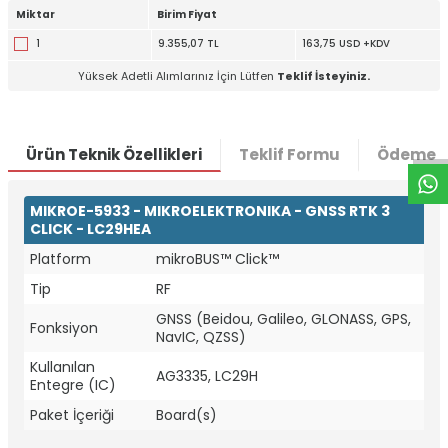
Miktar
Birim Fiyat
1
9.355,07 TL
163,75 USD +KDV
Yüksek Adetli Alımlarınız İçin Lütfen
Teklif İsteyiniz.
W
h
t
a
p
p
D
e
s
e
H
a
t
t
Ürün Teknik Özellikleri
Teklif Formu
Ödeme S
MIKROE-5933 - MIKROELEKTRONIKA - GNSS RTK 3
CLICK - LC29HEA
Platform
mikroBUS™ Click™
Tip
RF
GNSS (Beidou, Galileo, GLONASS, GPS,
Fonksiyon
NavIC, QZSS)
Kullanılan
AG3335, LC29H
Entegre (IC)
Paket İçeriği
Board(s)