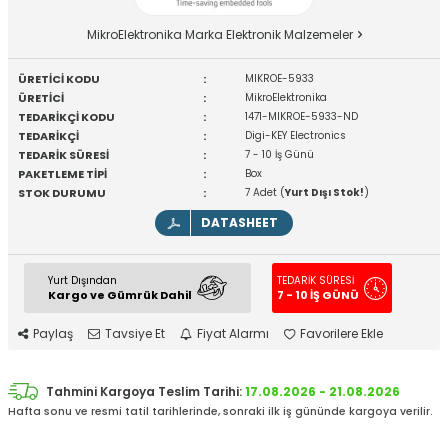
MikroElektronika Marka Elektronik Malzemeler
ÜRETİCİ KODU
:
MIKROE-5933
ÜRETİCİ
:
MikroElektronika
TEDARİKÇİ KODU
:
1471-MIKROE-5933-ND
TEDARİKÇİ
:
Digi-KEY Electronics
TEDARİK SÜRESİ
:
7 - 10 İş Günü
PAKETLEME TİPİ
:
Box
STOK DURUMU
:
7 Adet (
Yurt Dışı Stok!
)
DATASHEET
Yurt Dışından
TEDARİK SÜRESİ
Kargo ve Gümrük Dahil
7 - 10 İŞ GÜNÜ
Paylaş
Tavsiye Et
Fiyat Alarmı
Favorilere Ekle
Tahmini Kargoya Teslim Tarihi:
17.08.2026 - 21.08.2026
Hafta sonu ve resmi tatil tarihlerinde, sonraki ilk iş gününde kargoya verilir.