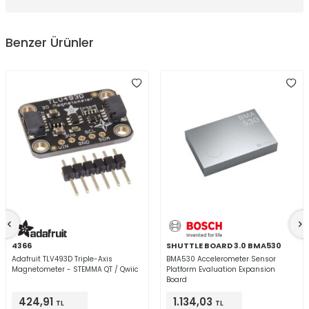
Benzer Ürünler
4366
SHUTTLE BOARD 3.0 BMA530
Adafruit TLV493D Triple-Axis
BMA530 Accelerometer Sensor
Magnetometer - STEMMA QT / Qwiic
Platform Evaluation Expansion
Board
424,91
1.134,03
TL
TL