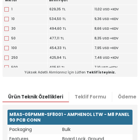
Miktar
Birim Fiyat
1
629,35 TL
11,02 USD +KDV
10
534,50 TL
9,36 USD +KDV
30
494,60 TL
8,66 USD +KDV
50
477,11 TL
8,35 USD +KDV
100
454,33 TL
7,95 USD +KDV
250
425,94 TL
7,46 USD +KDV
500
405,61 TL
7,10 USD +KDV
Yüksek Adetli Alımlarınız İçin Lütfen
Teklif İsteyiniz.
1000
386,29 TL
6,76 USD +KDV
Ürün Teknik Özellikleri
Teklif Formu
Ödeme S
M8AS-06PMMR-SF8001 - AMPHENOL LTW - M8 PANEL
90 PCB CONN
Packaging
Bulk
Features
Board Lock, Ground