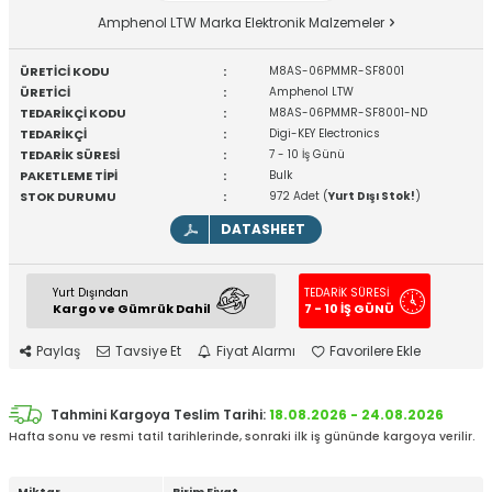
Amphenol LTW Marka Elektronik Malzemeler
ÜRETİCİ KODU
:
M8AS-06PMMR-SF8001
ÜRETİCİ
:
Amphenol LTW
TEDARİKÇİ KODU
:
M8AS-06PMMR-SF8001-ND
TEDARİKÇİ
:
Digi-KEY Electronics
TEDARİK SÜRESİ
:
7 - 10 İş Günü
PAKETLEME TİPİ
:
Bulk
STOK DURUMU
:
972 Adet (
Yurt Dışı Stok!
)
DATASHEET
Yurt Dışından
TEDARİK SÜRESİ
Kargo ve Gümrük Dahil
7 - 10 İŞ GÜNÜ
Paylaş
Tavsiye Et
Fiyat Alarmı
Favorilere Ekle
Tahmini Kargoya Teslim Tarihi:
18.08.2026 - 24.08.2026
Hafta sonu ve resmi tatil tarihlerinde, sonraki ilk iş gününde kargoya verilir.