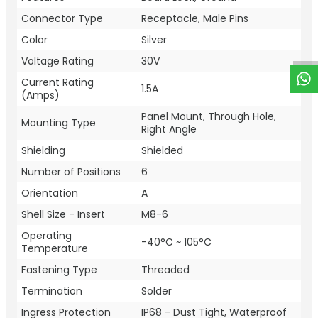
W
h
t
a
p
p
D
e
s
e
H
a
t
t
Connector Type
Receptacle, Male Pins
Color
Silver
Voltage Rating
30V
Current Rating
1.5A
(Amps)
Panel Mount, Through Hole,
Mounting Type
Right Angle
Shielding
Shielded
Number of Positions
6
Orientation
A
Shell Size - Insert
M8-6
Operating
-40°C ~ 105°C
Temperature
Fastening Type
Threaded
Termination
Solder
Ingress Protection
IP68 - Dust Tight, Waterproof