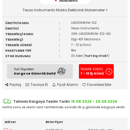
Texas Instruments Marka Elektronik Malzemeler
ÜRETİCİ KODU
:
LM25184EVM-S12
ÜRETİCİ
:
Texas Instruments
TEDARİKÇİ KODU
:
296-LM25184EVM-S12-ND
TEDARİKÇİ
:
Digi-KEY Electronics
TEDARİK SÜRESİ
:
7 - 10 İş Günü
PAKETLEME TİPİ
:
Box
STOK DURUMU
:
30 Adet (
Yurt Dışı Stok!
)
Yurt Dışından
TEDARİK SÜRESİ
Kargo ve Gümrük Dahil
7 - 10 İŞ GÜNÜ
Paylaş
Tavsiye Et
Fiyat Alarmı
Favorilere Ekle
Tahmini Kargoya Teslim Tarihi:
15.08.2026 - 20.08.2026
Hafta sonu ve resmi tatil tarihlerinde, sonraki ilk iş gününde kargoya verilir.
Miktar
Birim Fiyat