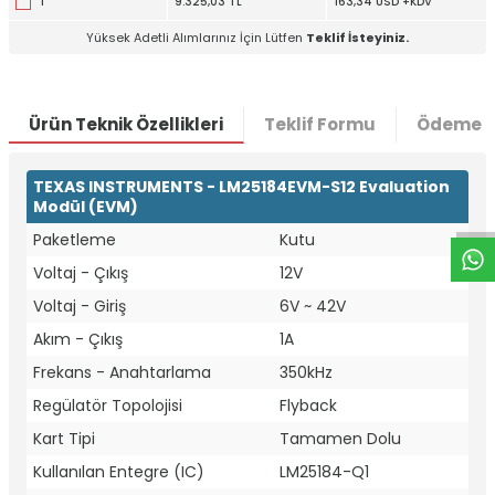
1
9.325,03 TL
163,34 USD +KDV
Yüksek Adetli Alımlarınız İçin Lütfen
Teklif İsteyiniz.
Ürün Teknik Özellikleri
Teklif Formu
Ödeme S
W
h
t
a
p
p
D
e
s
e
H
a
t
t
TEXAS INSTRUMENTS - LM25184EVM-S12 Evaluation
Modül (EVM)
Paketleme
Kutu
Voltaj - Çıkış
12V
Voltaj - Giriş
6V ~ 42V
Akım - Çıkış
1A
Frekans - Anahtarlama
350kHz
Regülatör Topolojisi
Flyback
Kart Tipi
Tamamen Dolu
Kullanılan Entegre (IC)
LM25184-Q1