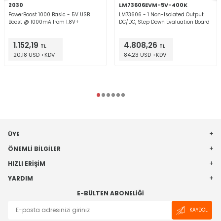
2030
LM73606EVM-5V-400K
PowerBoost 1000 Basic - 5V USB
LM73606 - 1 Non-Isolated Output
Boost @ 1000mA from 1.8V+
DC/DC, Step Down Evaluation Board
1.152,19
4.808,26
TL
TL
20,18 USD +KDV
84,23 USD +KDV
ÜYE
ÖNEMLI BILGILER
HIZLI ERIŞIM
YARDIM
E-BÜLTEN ABONELIĞI
KAYDOL