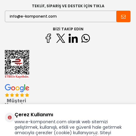
TEKLİF, SİPARİŞ VE DESTEK İÇİN TIKLA
BIZI TAKIP EDIN
Çerez Kullanımı
www.e-komponent.com olarak web sitemizi
geliştirmek, kullanışlı, etkili ve güvenli hale getirmek
Ekom Elk. Elektronik San. ve Tic. A.Ş.'nin Tescilli Bir Markasıdır
amacıyla çerezler (cookie) kullanıyoruz. Siteyi