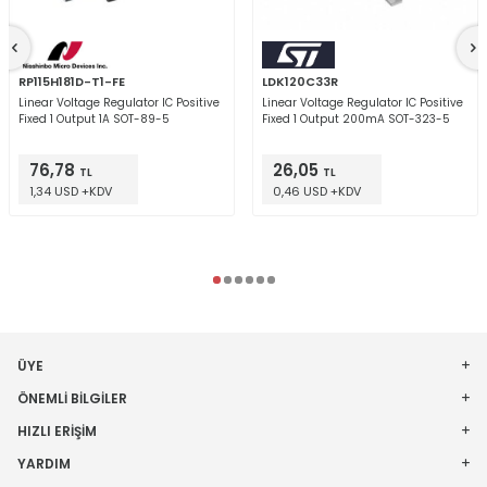
RP115H181D-T1-FE
LDK120C33R
Linear Voltage Regulator IC Positive
Linear Voltage Regulator IC Positive
Fixed 1 Output 1A SOT-89-5
Fixed 1 Output 200mA SOT-323-5
76,78
26,05
TL
TL
1,34 USD +KDV
0,46 USD +KDV
ÜYE
ÖNEMLI BILGILER
HIZLI ERIŞIM
YARDIM