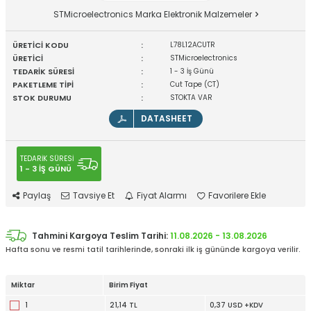
STMicroelectronics Marka Elektronik Malzemeler
ÜRETİCİ KODU
:
L78L12ACUTR
ÜRETİCİ
:
STMicroelectronics
TEDARİK SÜRESİ
:
1 - 3 İş Günü
PAKETLEME TİPİ
:
Cut Tape (CT)
STOK DURUMU
:
STOKTA VAR
DATASHEET
TEDARİK SÜRESİ
1 - 3 İŞ GÜNÜ
Paylaş
Tavsiye Et
Fiyat Alarmı
Favorilere Ekle
Tahmini Kargoya Teslim Tarihi:
11.08.2026 - 13.08.2026
Hafta sonu ve resmi tatil tarihlerinde, sonraki ilk iş gününde kargoya verilir.
Miktar
Birim Fiyat
1
21,14 TL
0,37 USD +KDV