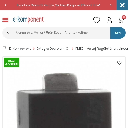
Fiyatlara Gümrük Vergisi, Yurtdışı Kargo ve KDV dahildir!
Amerika'dan 
0
Ara
E-Komponent
Entegre Devreler (IC)
PMIC - Voltaj Regülatörleri, Linee
HIZLI
GÖNDERİ