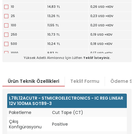
10
14,83 TL
0,26 USD +KDV
25
13,26 TL
0,23 USD +KDV
100
11,55 TL
0,20 USD +KDV
250
10,73 TL
0,19 USD +KDV
500
10,24 TL
0,18 USD +KDV
1000
9,83 TL
0,17 USD +KDV
Yüksek Adetli Alımlarınız İçin Lütfen
Teklif İsteyiniz.
Ürün Teknik Özellikleri
Teklif Formu
Ödeme Se
L78L12ACUTR - STMICROELECTRONICS - IC REG LINEAR
12V 100MA SOT89-3
Paketleme
Cut Tape (CT)
W
h
t
a
p
p
D
e
s
e
H
a
t
t
Çıkış
Positive
Konfigürasyonu