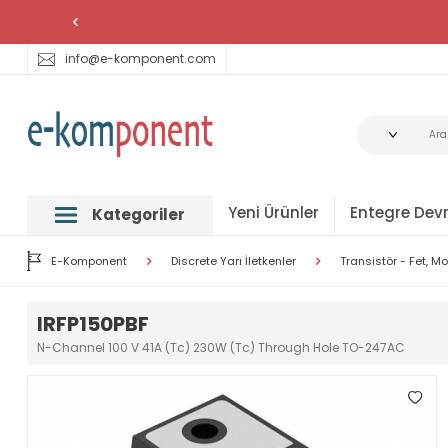
info@e-komponent.com
Yeni Ürünler
Entegre Devr
Kategoriler
E-Komponent
Discrete Yarı İletkenler
Transistör - Fet, Mo
IRFP150PBF
N-Channel 100 V 41A (Tc) 230W (Tc) Through Hole TO-247AC