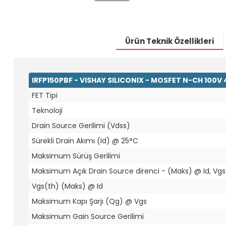
Ürün Teknik Özellikleri
IRFP150PBF - VISHAY SILICONIX - MOSFET N-CH 100V
FET Tipi
Teknoloji
Drain Source Gerilimi (Vdss)
Sürekli Drain Akımı (Id) @ 25°C
Maksimum Sürüş Gerilimi
Maksimum Açık Drain Source direnci - (Maks) @ Id, Vgs
Vgs(th) (Maks) @ Id
Maksimum Kapı Şarjı (Qg) @ Vgs
Maksimum Gain Source Gerilimi