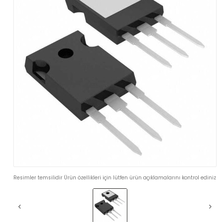
Resimler temsilidir Ürün özellikleri için lütfen ürün açıklamalarını kontrol ediniz