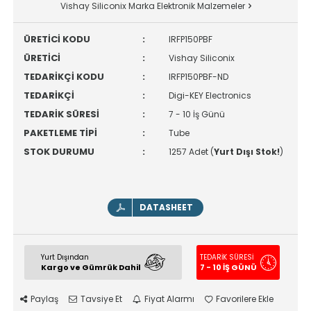
Vishay Siliconix Marka Elektronik Malzemeler
ÜRETİCİ KODU
:
IRFP150PBF
ÜRETİCİ
:
Vishay Siliconix
TEDARİKÇİ KODU
:
IRFP150PBF-ND
TEDARİKÇİ
:
Digi-KEY Electronics
TEDARİK SÜRESİ
:
7 - 10 İş Günü
PAKETLEME TİPİ
:
Tube
STOK DURUMU
:
1257 Adet (
Yurt Dışı Stok!
)
DATASHEET
Yurt Dışından
TEDARİK SÜRESİ
Kargo ve Gümrük Dahil
7 - 10 İŞ GÜNÜ
Paylaş
Tavsiye Et
Fiyat Alarmı
Favorilere Ekle