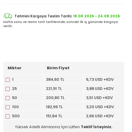
Tahmini Kargoya Teslim Tarihi:
18.08.2026 - 24.08.2026
Hafta sonu ve resmi tatil tarihlerinde, sonraki ilk iş gününde kargoya
verilir.
Miktar
Birim Fiyat
1
384,60 TL
6,73 USD +KDV
25
221,91 TL
3,88 USD +KDV
50
200,80 TL
3,51 USD +KDV
100
182,99 TL
3,20 USD +KDV
500
151,84 TL
2,66 USD +KDV
Yüksek Adetli Alımlarınız İçin Lütfen
Teklif İsteyiniz.