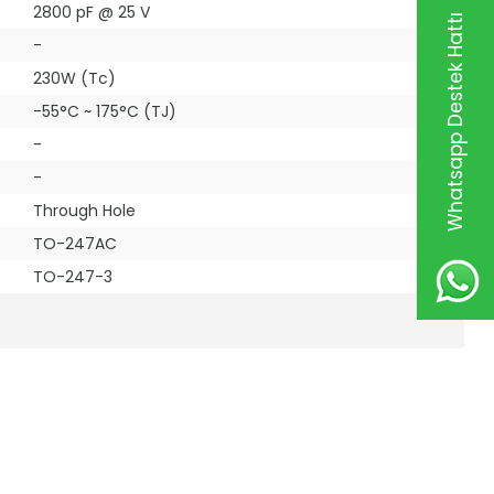
2800 pF @ 25 V
Whatsapp Destek Hattı
-
230W (Tc)
-55°C ~ 175°C (TJ)
-
-
Through Hole
TO-247AC
TO-247-3