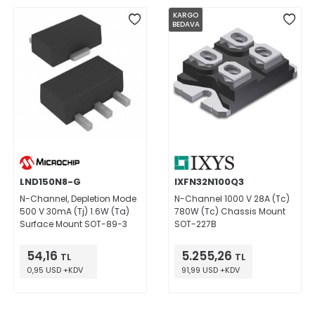
KARGO
BEDAVA
LND150N8-G
IXFN32N100Q3
N-Channel, Depletion Mode
N-Channel 1000 V 28A (Tc)
500 V 30mA (Tj) 1.6W (Ta)
780W (Tc) Chassis Mount
Surface Mount SOT-89-3
SOT-227B
54,16
5.255,26
TL
TL
0,95 USD +KDV
91,99 USD +KDV