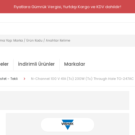
Fiyatlara Gümrük Vergisi, Yurtdışı Kargo ve KDV dahildir!
eler
İndirimli Ürünler
Markalar
sfet - Tekli
N-Channel 100 V 41A (Tc) 230W (Tc) Through Hole TO-247AC