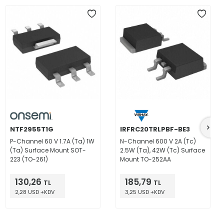
NTF2955T1G
IRFRC20TRLPBF-BE3
P-Channel 60 V 1.7A (Ta) 1W
N-Channel 600 V 2A (Tc)
(Ta) Surface Mount SOT-
2.5W (Ta), 42W (Tc) Surface
223 (TO-261)
Mount TO-252AA
130,26
185,79
TL
TL
2,28 USD +KDV
3,25 USD +KDV