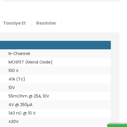
Tavsiye Et
Resimler
N-Channel
MOSFET (Metal Oxide)
100 V
41A (Tc)
10V
55mOhm @ 25A, 10V
4V @ 250µA
140 nC @ 10 V
±20V