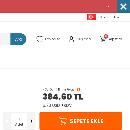
TR
TL
0
Ara
Favoriler
Giriş Yap
Sepetim
KDV Dahil Birim Fiyat
384,60
TL
6,73 USD +KDV
SEPETE EKLE
Adet