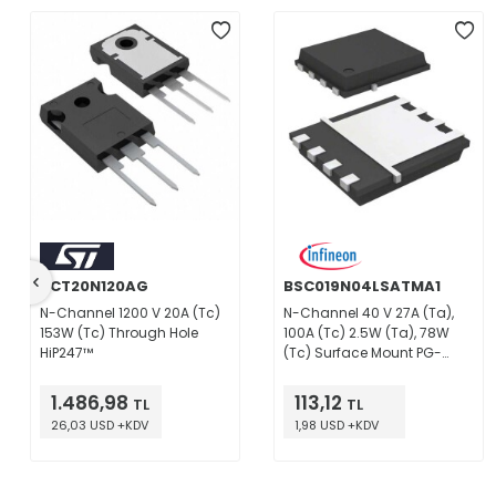
SCT20N120AG
BSC019N04LSATMA1
N-Channel 1200 V 20A (Tc)
N-Channel 40 V 27A (Ta),
153W (Tc) Through Hole
100A (Tc) 2.5W (Ta), 78W
HiP247™
(Tc) Surface Mount PG-
TDSON-8-1
1.486,98
113,12
TL
TL
26,03 USD +KDV
1,98 USD +KDV