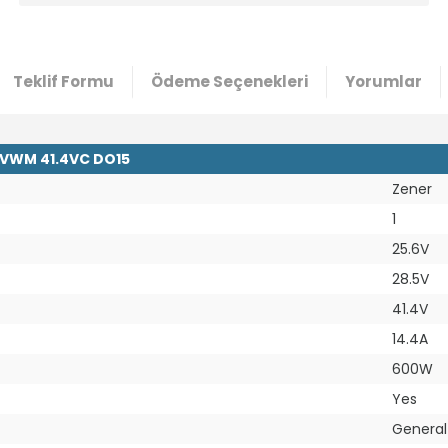
Teklif Formu
Ödeme Seçenekleri
Yorumlar
6VWM 41.4VC DO15
Zener
1
25.6V
28.5V
41.4V
14.4A
600W
Yes
General