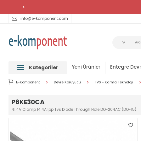
info@e-komponent.com
Yeni Ürünler
Entegre Devr
Kategoriler
E-Komponent
Devre Koruyucu
TVS - Karma Teknoloji
P6KE30CA
41.4V Clamp 14.4A Ipp Tvs Diode Through Hole DO-204AC (DO-15)