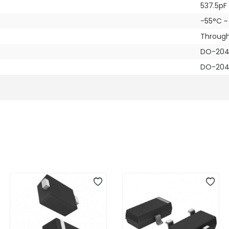
537.5pF
-55°C ~
Through
DO-204A
DO-204