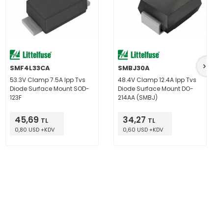
SMF4L33CA
SMBJ30A
53.3V Clamp 7.5A Ipp Tvs
48.4V Clamp 12.4A Ipp Tvs
Diode Surface Mount SOD-
Diode Surface Mount DO-
123F
214AA (SMBJ)
45,69
34,27
TL
TL
0,80 USD +KDV
0,60 USD +KDV