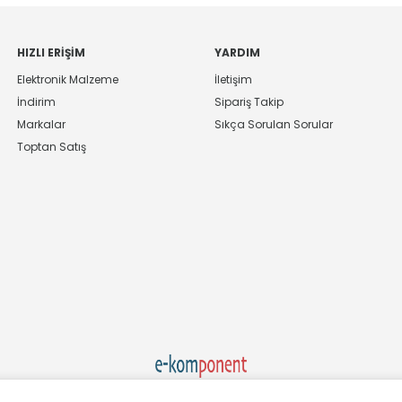
HIZLI ERIŞIM
YARDIM
Elektronik Malzeme
İletişim
İndirim
Sipariş Takip
Markalar
Sıkça Sorulan Sorular
Toptan Satış
Ekom Elk. Elektronik San. ve Tic. A.Ş.'nin Tescilli Bir Markasıdır