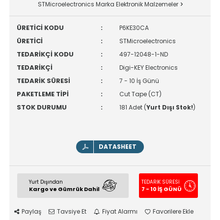
STMicroelectronics Marka Elektronik Malzemeler
ÜRETİCİ KODU
:
P6KE30CA
ÜRETİCİ
:
STMicroelectronics
TEDARİKÇİ KODU
:
497-12048-1-ND
TEDARİKÇİ
:
Digi-KEY Electronics
TEDARİK SÜRESİ
:
7 - 10 İş Günü
PAKETLEME TİPİ
:
Cut Tape (CT)
STOK DURUMU
:
181 Adet (
Yurt Dışı Stok!
)
DATASHEET
Yurt Dışından
TEDARİK SÜRESİ
Kargo ve Gümrük Dahil
7 - 10 İŞ GÜNÜ
Paylaş
Tavsiye Et
Fiyat Alarmı
Favorilere Ekle