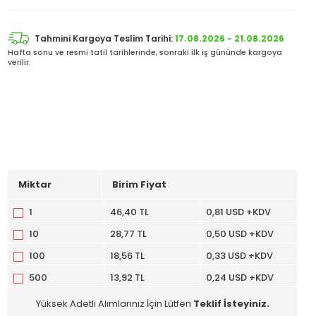
Tahmini Kargoya Teslim Tarihi:
17.08.2026 - 21.08.2026
Hafta sonu ve resmi tatil tarihlerinde, sonraki ilk iş gününde kargoya
verilir.
Miktar
Birim Fiyat
1
46,40 TL
0,81 USD +KDV
10
28,77 TL
0,50 USD +KDV
100
18,56 TL
0,33 USD +KDV
500
13,92 TL
0,24 USD +KDV
Yüksek Adetli Alımlarınız İçin Lütfen
Teklif İsteyiniz.