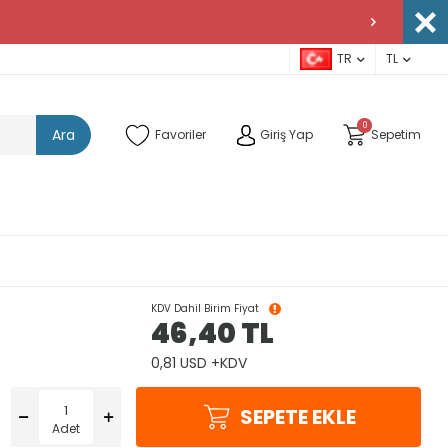
TR
TL
0
Ara
Favoriler
Giriş Yap
Sepetim
KDV Dahil Birim Fiyat
46,40
TL
0,81 USD +KDV
SEPETE EKLE
Adet