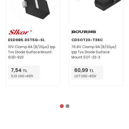
ESD9B5.0ST5G-SL
CDSOT23-T36C
10V Clamp 8A (8/20µs) Ipp
76.8V Clamp 9A (8/20µs)
Tvs Diode Surface Mount
Ipp Tvs Diode Surface
SOD-923
Mount SOT-23-3
7,54
60,99
TL
TL
0,13 USD +KDV
1,07 USD +KDV