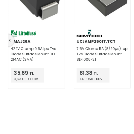
SMAJ26A
UCLAMP2501T.TCT
42.1V Clamp 9.5A Ipp Tvs
7.5V Clamp 5A (8/20µs) Ipp
Diode Surface Mount DO-
Tvs Diode Surface Mount
214AC (SMA)
SLP1006P2T
35,69
81,38
TL
TL
0,63 USD +KDV
1,43 USD +KDV