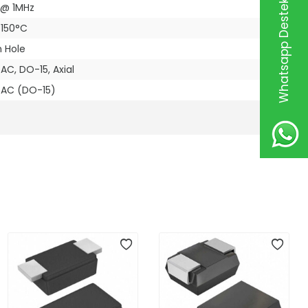
Whatsapp Destek Hattı
 @ 1MHz
 150°C
 Hole
C, DO-15, Axial
AC (DO-15)