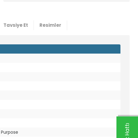
Tavsiye Et
Resimler
 Purpose