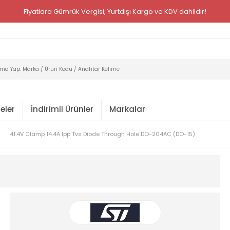
Fiyatlara Gümrük Vergisi, Yurtdışı Kargo ve KDV dahildir!
eler
İndirimli Ürünler
Markalar
41.4V Clamp 14.4A Ipp Tvs Diode Through Hole DO-204AC (DO-15)