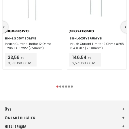
BN-LG05Y120MYB
BN-LG20Y2R0MYB
Inrush Current Limiter 12 Ohms
Inrush Current Limiter 2 Ohms ±20%
±20% 1 A 0.295" (7.50mm)
10 A 0.787" (20.00mm)
33,56
146,54
TL
TL
0,59 USD +KDV
2,57 USD +KDV
ÜYE
ÖNEMLI BILGILER
HIZLI ERIŞIM