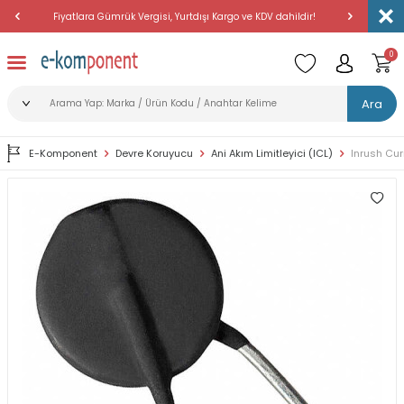
Fiyatlara Gümrük Vergisi, Yurtdışı Kargo ve KDV dahildir!
Amerika'dan 
0
Ara
E-Komponent
Devre Koruyucu
Ani Akım Limitleyici (ICL)
Inrush Cur