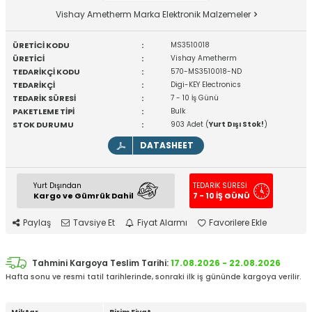
Vishay Ametherm Marka Elektronik Malzemeler
ÜRETİCİ KODU
:
MS3510018
ÜRETİCİ
:
Vishay Ametherm
TEDARİKÇİ KODU
:
570-MS3510018-ND
TEDARİKÇİ
:
Digi-KEY Electronics
TEDARİK SÜRESİ
:
7 - 10 İş Günü
PAKETLEME TİPİ
:
Bulk
STOK DURUMU
:
903 Adet (
Yurt Dışı Stok!
)
DATASHEET
Yurt Dışından
TEDARİK SÜRESİ
Kargo ve Gümrük Dahil
7 - 10 İŞ GÜNÜ
Paylaş
Tavsiye Et
Fiyat Alarmı
Favorilere Ekle
Tahmini Kargoya Teslim Tarihi:
17.08.2026 - 22.08.2026
Hafta sonu ve resmi tatil tarihlerinde, sonraki ilk iş gününde kargoya verilir.