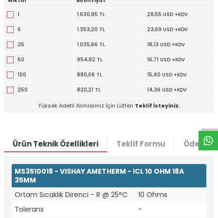
Miktar
Birim Fiyat
1
1.630,95 TL
28,55 USD +KDV
5
1.353,20 TL
23,69 USD +KDV
25
1.035,66 TL
18,13 USD +KDV
50
954,92 TL
16,71 USD +KDV
100
880,06 TL
15,40 USD +KDV
250
820,21 TL
14,36 USD +KDV
W
h
t
a
p
p
D
e
s
e
H
a
t
t
Yüksek Adetli Alımlarınız İçin Lütfen
Teklif İsteyiniz.
Ürün Teknik Özellikleri
Teklif Formu
Ödeme S
MS3510018 - VISHAY AMETHERM - ICL 10 OHM 18A
35MM
Ortam Sıcaklık Direnci - R @ 25°C
10 Ohms
Tolerans
-