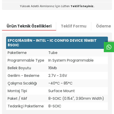
Yüksek Adetli Alımlarınız İçin Lütfen
Teklif İsteyiniz.
W
h
t
a
p
p
D
e
s
e
H
a
t
t
Ürün Teknik Özellikleri
Teklif Formu
Ödeme S
EPCQ16ASI8N - INTEL - IC CONFIG DEVICE 16MBIT
8SOIC
Paketleme
Tube
Programmable Type
In System Programmable
Bellek Boyutu
16Mb
Gerilim - Besleme
2.7V ~ 3.6V
Çalışma Sıcaklığı
-40°C ~ 85°C
Montaj Tipi
Surface Mount
Paket / Kılıf
8-SOIC (0.154", 3.90mm Width)
Tedarikçi Paketleme
8-SOIC