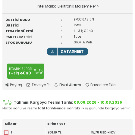
Intel Marka Elektronik Malzemeler
ÜRETİCİ KODU
:
EPCQ16ASI8N
ÜRETİCİ
:
Intel
TEDARİK SÜRESİ
:
1 - 3 İş Günü
PAKETLEME TİPİ
:
Tube
STOK DURUMU
:
STOKTA VAR
DATASHEET
TEDARİK SÜRESİ
1 - 3 İŞ GÜNÜ
Paylaş
Tavsiye Et
Fiyat Alarmı
Favorilere Ekle
Tahmini Kargoya Teslim Tarihi:
08.08.2026 - 10.08.2026
Hafta sonu ve resmi tatil tarihlerinde, sonraki ilk iş gününde kargoya verilir.
Miktar
Birim Fiyat
1
901,19 TL
15,78 USD +KDV