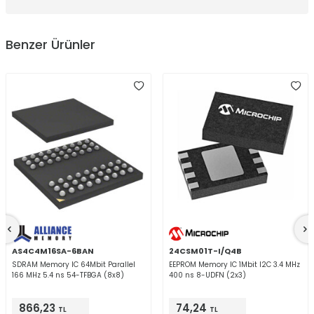
Benzer Ürünler
AS4C4M16SA-6BAN
24CSM01T-I/Q4B
SDRAM Memory IC 64Mbit Parallel
EEPROM Memory IC 1Mbit I2C 3.4 MHz
166 MHz 5.4 ns 54-TFBGA (8x8)
400 ns 8-UDFN (2x3)
866,23
74,24
TL
TL