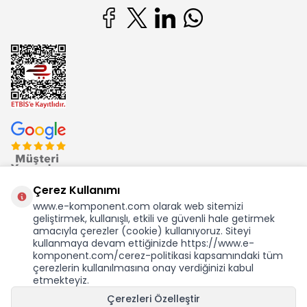
Çerez Kullanımı
www.e-komponent.com olarak web sitemizi
geliştirmek, kullanışlı, etkili ve güvenli hale getirmek
Ekom Elk. Elektronik San. ve Tic. A.Ş.'nin Tescilli Bir Markasıdır
amacıyla çerezler (cookie) kullanıyoruz. Siteyi
kullanmaya devam ettiğinizde https://www.e-
komponent.com/cerez-politikasi kapsamındaki tüm
çerezlerin kullanılmasına onay verdiğinizi kabul
etmekteyiz.
KDV Dahil Birim Fiyat
Çerezleri Özelleştir
901,19
TL