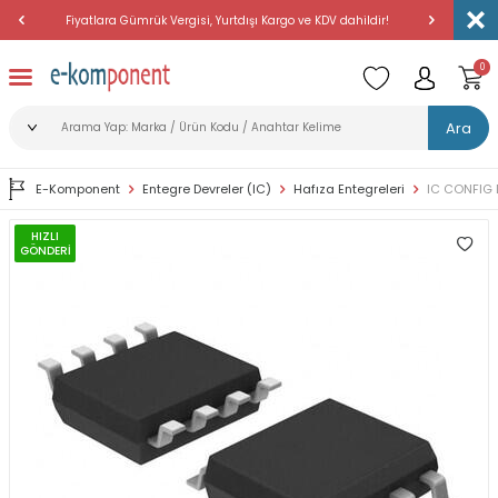
Fiyatlara Gümrük Vergisi, Yurtdışı Kargo ve KDV dahildir!
Amerika'dan 
0
Ara
E-Komponent
Entegre Devreler (IC)
Hafıza Entegreleri
IC CONFIG 
HIZLI
GÖNDERİ