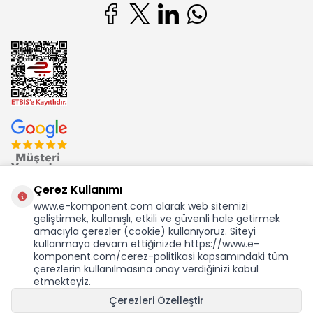
Çerez Kullanımı
www.e-komponent.com olarak web sitemizi
geliştirmek, kullanışlı, etkili ve güvenli hale getirmek
Ekom Elk. Elektronik San. ve Tic. A.Ş.'nin Tescilli Bir Markasıdır
amacıyla çerezler (cookie) kullanıyoruz. Siteyi
kullanmaya devam ettiğinizde https://www.e-
komponent.com/cerez-politikasi kapsamındaki tüm
çerezlerin kullanılmasına onay verdiğinizi kabul
etmekteyiz.
KDV Dahil Birim Fiyat
Çerezleri Özelleştir
137,80
TL