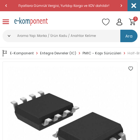
Fiyatlara Gümrük Vergisi, Yurtdışı Kargo ve KDV dahildir!
Amerika'dan 
0
Ara
E-Komponent
Entegre Devreler (IC)
PMIC - Kapı Sürücüleri
Half-Br