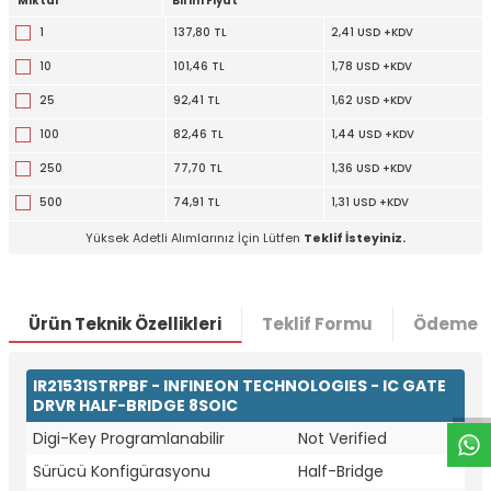
Miktar
Birim Fiyat
1
137,80 TL
2,41 USD +KDV
10
101,46 TL
1,78 USD +KDV
25
92,41 TL
1,62 USD +KDV
100
82,46 TL
1,44 USD +KDV
250
77,70 TL
1,36 USD +KDV
500
74,91 TL
1,31 USD +KDV
Yüksek Adetli Alımlarınız İçin Lütfen
Teklif İsteyiniz.
Ürün Teknik Özellikleri
Teklif Formu
Ödeme S
W
h
t
a
p
p
D
e
s
e
H
a
t
t
IR21531STRPBF - INFINEON TECHNOLOGIES - IC GATE
DRVR HALF-BRIDGE 8SOIC
Digi-Key Programlanabilir
Not Verified
Sürücü Konfigürasyonu
Half-Bridge