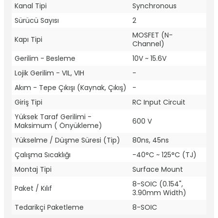
Kanal Tipi
Synchronous
Sürücü Sayısı
2
MOSFET (N-
Kapı Tipi
Channel)
Gerilim - Besleme
10V ~ 15.6V
Lojik Gerilim - VIL, VIH
-
Akım - Tepe Çıkışı (Kaynak, Çıkış)
-
Giriş Tipi
RC Input Circuit
Yüksek Taraf Gerilimi -
600 V
Maksimum ( Önyükleme)
Yükselme / Düşme Süresi (Tip)
80ns, 45ns
Çalışma Sıcaklığı
-40°C ~ 125°C (TJ)
Montaj Tipi
Surface Mount
8-SOIC (0.154",
Paket / Kılıf
3.90mm Width)
Tedarikçi Paketleme
8-SOIC