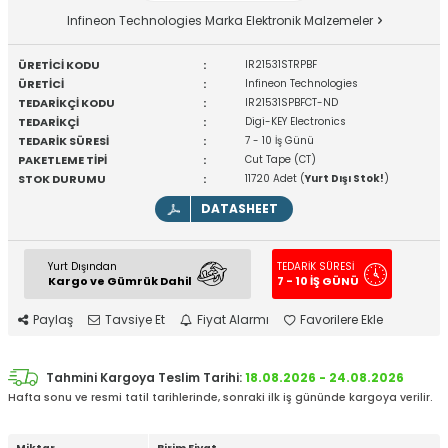
Infineon Technologies Marka Elektronik Malzemeler
ÜRETİCİ KODU
:
IR21531STRPBF
ÜRETİCİ
:
Infineon Technologies
TEDARİKÇİ KODU
:
IR21531SPBFCT-ND
TEDARİKÇİ
:
Digi-KEY Electronics
TEDARİK SÜRESİ
:
7 - 10 İş Günü
PAKETLEME TİPİ
:
Cut Tape (CT)
STOK DURUMU
:
11720 Adet (
Yurt Dışı Stok!
)
DATASHEET
Yurt Dışından
TEDARİK SÜRESİ
Kargo ve Gümrük Dahil
7 - 10 İŞ GÜNÜ
Paylaş
Tavsiye Et
Fiyat Alarmı
Favorilere Ekle
Tahmini Kargoya Teslim Tarihi:
18.08.2026 - 24.08.2026
Hafta sonu ve resmi tatil tarihlerinde, sonraki ilk iş gününde kargoya verilir.